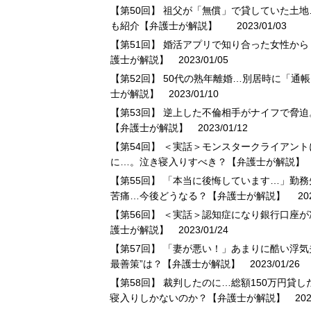
【第50回】 祖父が「無償」で貸していた土
も紹介【弁護士が解説】
2023/01/03
【第51回】 婚活アプリで知り合った女性か
護士が解説】
2023/01/05
【第52回】 50代の熟年離婚…別居時に「
士が解説】
2023/01/10
【第53回】 逆上した不倫相手がナイフで脅
【弁護士が解説】
2023/01/12
【第54回】 ＜実話＞モンスタークライアン
に…。泣き寝入りすべき？【弁護士が解説】
2
【第55回】 「本当に後悔しています…」勤
苦痛…今後どうなる？【弁護士が解説】
202
【第56回】 ＜実話＞認知症になり銀行口座
護士が解説】
2023/01/24
【第57回】 「妻が悪い！」あまりに酷い浮
最善策”は？【弁護士が解説】
2023/01/26
【第58回】 裁判したのに…総額150万円貸
寝入りしかないのか？【弁護士が解説】
2023