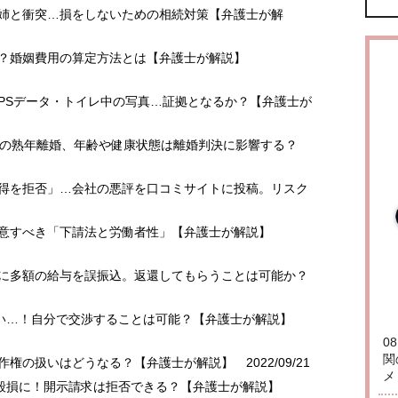
で姉と衝突…損をしないための相続対策【弁護士が解
る？婚姻費用の算定方法とは【弁護士が解説】
・GPSデータ・トイレ中の写真…証拠となるか？【弁護士が
年後の熟年離婚、年齢や健康状態は離婚判決に影響する？
取得を拒否」…会社の悪評を口コミサイトに投稿。リスク
注意すべき「下請法と労働者性」【弁護士が解説】
トに多額の給与を誤振込。返還してもらうことは可能か？
えない…！自分で交渉することは可能？【弁護士が解説】
0
関
著作権の扱いはどうなる？【弁護士が解説】
2022/09/21
メ
誉毀損に！開示請求は拒否できる？【弁護士が解説】