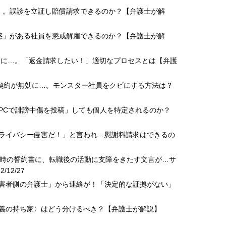
ス」。誤診を立証し賠償請求できるのか？【弁護士が解
疑惑」がある社員を懲戒解雇できるのか？【弁護士が解
不明に…。「返金請求したい！」適切なプロセスとは【弁護
円の契約が無効に…。モンスター社員をクビにする方法は？
のPCで誹謗中傷を投稿」しても個人を特定されるのか？
プライバシー侵害だ！」と言われ…慰謝料請求はできるの
退職時の誓約書に、転職後の活動に支障をきたす文言が…サ
/12/27
加害者側の弁護士」から連絡が！「決定的な証拠がない」
名義の持ち家〉はどう分けるべき？【弁護士が解説】