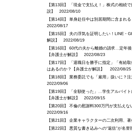
【第13回】 「現金で支払え！」株式の相続
説】
2022/08/10
【第14回】 単身赴任中は別居期間に含まれ
2022/08/17
【第15回】 夫の浮気を証明したい！LINE
解説】
2022/08/19
【第16回】 60代の夫から離婚の請求…定
【弁護士が解説】
2022/08/23
【第17回】 「退職日を勝手に指定」「有給
はあるのか？【弁護士が解説】
2022/08/25
【第18回】 業務委託でも「雇用」扱いに？
2022/09/06
【第19回】 「全額使った」…学生アルバイ
【弁護士が解説】
2022/09/15
【第20回】 不倫の慰謝料300万円が支払
2022/09/16
【第21回】 企業キャラクターの二次利用、
【第22回】 悪質な書き込みへの“返信”が名