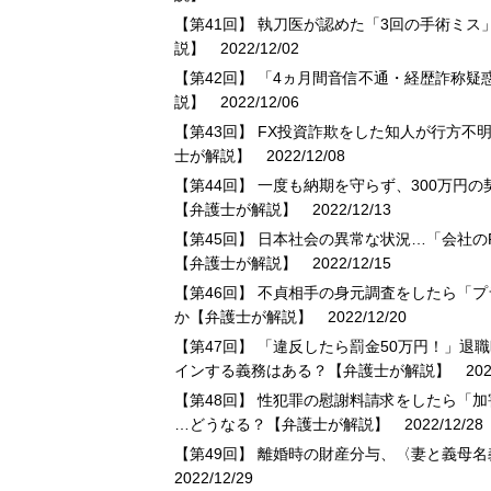
【第41回】 執刀医が認めた「3回の手術ミ
説】
2022/12/02
【第42回】 「4ヵ月間音信不通・経歴詐称
説】
2022/12/06
【第43回】 FX投資詐欺をした知人が行方
士が解説】
2022/12/08
【第44回】 一度も納期を守らず、300万
【弁護士が解説】
2022/12/13
【第45回】 日本社会の異常な状況…「会社
【弁護士が解説】
2022/12/15
【第46回】 不貞相手の身元調査をしたら「
か【弁護士が解説】
2022/12/20
【第47回】 「違反したら罰金50万円！」
インする義務はある？【弁護士が解説】
2022
【第48回】 性犯罪の慰謝料請求をしたら「
…どうなる？【弁護士が解説】
2022/12/28
【第49回】 離婚時の財産分与、〈妻と義母
2022/12/29