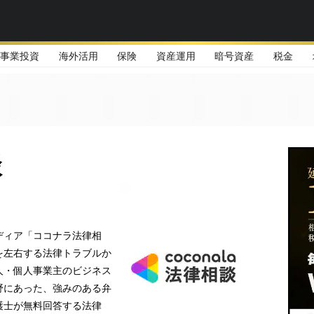
事業投資
海外活用
保険
資産運用
暗号資産
税金
談
ディア「ココナラ法律相
を左右する法律トラブルか
人・個人事業主のビジネス
野にあった、強みのある弁
護士が無料回答する法律