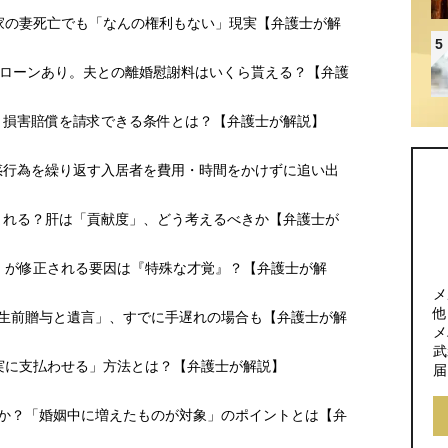
産家の妻死亡でも「なんの権利もない」現実【弁護士が解
5
住宅ローンあり。夫との離婚慰謝料はいくら貰える？【弁護
・損害賠償を請求できる条件とは？【弁護士が解説】
惑行為を繰り返す入居者を費用・時間をかけずに追い出
まれる？肝は「貢献度」、どう考えるべきか【弁護士が
ル」が修正される要因は『特殊な才覚』？【弁護士が解
メ
他
「生前贈与と遺言」、すでに手遅れの場合も【弁護士が解
メ
武
に確実に支払わせる」方法とは？【弁護士が解説】
届
象か？「婚姻中に増えたものが対象」のポイントとは【弁