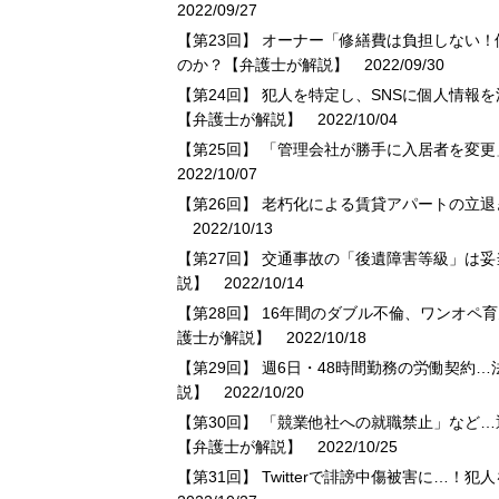
2022/09/27
【第23回】 オーナー「修繕費は負担しない
のか？【弁護士が解説】
2022/09/30
【第24回】 犯人を特定し、SNSに個人情
【弁護士が解説】
2022/10/04
【第25回】 「管理会社が勝手に入居者を変
2022/10/07
【第26回】 老朽化による賃貸アパートの立
2022/10/13
【第27回】 交通事故の「後遺障害等級」は
説】
2022/10/14
【第28回】 16年間のダブル不倫、ワンオ
護士が解説】
2022/10/18
【第29回】 週6日・48時間勤務の労働契
説】
2022/10/20
【第30回】 「競業他社への就職禁止」など
【弁護士が解説】
2022/10/25
【第31回】 Twitterで誹謗中傷被害に…