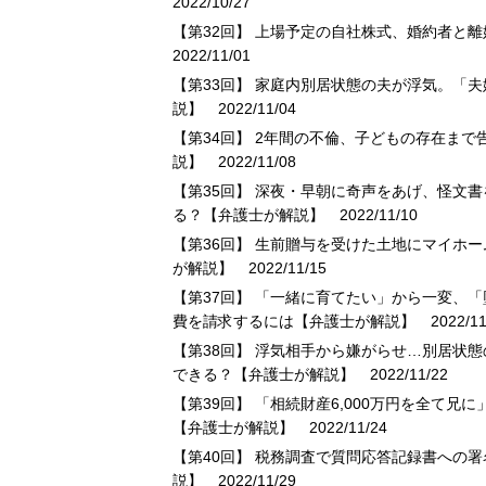
2022/10/27
【第32回】 上場予定の自社株式、婚約者と
2022/11/01
【第33回】 家庭内別居状態の夫が浮気。「
説】
2022/11/04
【第34回】 2年間の不倫、子どもの存在ま
説】
2022/11/08
【第35回】 深夜・早朝に奇声をあげ、怪文
る？【弁護士が解説】
2022/11/10
【第36回】 生前贈与を受けた土地にマイホ
が解説】
2022/11/15
【第37回】 「一緒に育てたい」から一変、
費を請求するには【弁護士が解説】
2022/11
【第38回】 浮気相手から嫌がらせ…別居状
できる？【弁護士が解説】
2022/11/22
【第39回】 「相続財産6,000万円を全て
【弁護士が解説】
2022/11/24
【第40回】 税務調査で質問応答記録書への
説】
2022/11/29