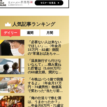
人気記事ランキング
デイリー
週間
月間
「必要ない人は来ない
でほしい」…〈年金月
15万円・82歳〉病院
の“常連おばあちゃ
ん”に向けられた20代会
「温泉旅行すら行けな
社員の本音。それでも
いなんて」…積み重ね
通い続ける理由
た貯蓄は〈5,600万円〉
の68歳主婦。潤沢な老
後資金を貯めたはずが
「今晩はパン1個で我慢
「馬鹿だった」肩を落
するよ」〈年金月17万
とす理由
円・74歳男性〉物価高
で変わった“当たり前の
食卓”
「俺の仕送りで飲む酒
は、うまかったか？」
…年金月8万円・71歳父