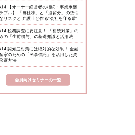
8/14 【オーナー経営者の相続・事業承継
ラブル】 「自社株」と「遺留分」の致命
なリスクと 弁護士と作る”会社を守る盾”
8/14 税務調査に要注意！ 「相続対策」の
めの「生前贈与」の基礎知識と活用法
8/14 認知症対策には絶対的な効果！ 金融
産家のための「民事信託」を活用した資
承継方法
会員向けセミナーの一覧