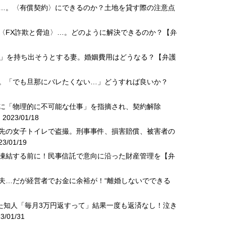
地…。〈有償契約〉にできるのか？土地を貸す際の注意点
ら〈FX詐欺と脅迫〉…。どのように解決できるのか？【弁
通帳」を持ち出そうとする妻。婚姻費用はどうなる？【弁護
迫。「でも旦那にバレたくない…」どうすれば良いか？
トに「物理的に不可能な仕事」を指摘され、契約解除
023/01/18
務先の女子トイレで盗撮。刑事事件、損害賠償、被害者の
3/01/19
が凍結する前に！民事信託で意向に沿った財産管理を【弁
気夫…だが経営者でお金に余裕が！“離婚しないでできる
した知人「毎月3万円返すって」結果一度も返済なし！泣き
/01/31