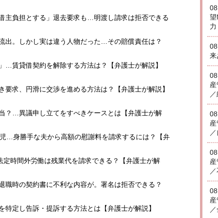
0
望
！借主負担とする」退去要求も…明渡し請求は拒否できる
力
報を流出。しかし実は違う人物だった…その賠償責任は？
0
来
更」…賃貸借契約を解除する方法は？【弁護士が解説】
0
産
退き要求、円滑に交渉を進める方法は？【弁護士が解説】
／
妥当？…異議申し立てをすべきケースとは【弁護士が解
0
産
／
ペ育児…身勝手な夫から高額の慰謝料を請求するには？【弁
0
約…法定時間外労働は残業代を請求できる？【弁護士が解
産
／
…退職時の契約書に不利な内容が。署名は拒否できる？
0
産
！犯人を特定し告訴・提訴する方法とは【弁護士が解説】
／