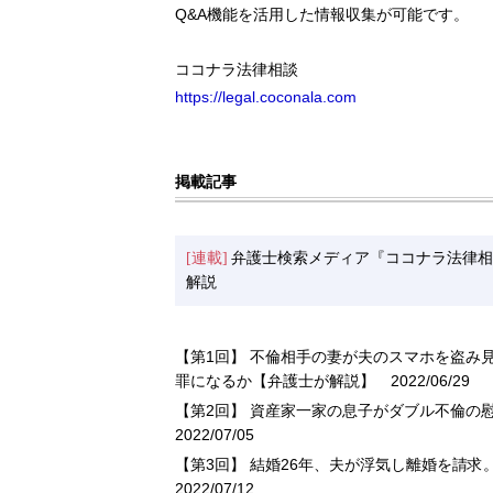
Q&A機能を活用した情報収集が可能です。
ココナラ法律相談
https://legal.coconala.com
掲載記事
[連載]
弁護士検索メディア『ココナラ法律相
解説
【第1回】 不倫相手の妻が夫のスマホを盗み
罪になるか【弁護士が解説】
2022/06/29
【第2回】 資産家一家の息子がダブル不倫の
2022/07/05
【第3回】 結婚26年、夫が浮気し離婚を請
2022/07/12