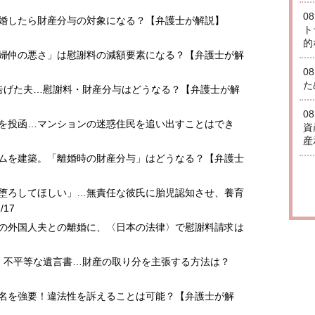
0
離婚したら財産分与の対象になる？【弁護士が解説】
ト
的
夫婦仲の悪さ」は慰謝料の減額要素になる？【弁護士が解
0
た
で告げた夫…慰謝料・財産分与はどうなる？【弁護士が解
0
書を投函…マンションの迷惑住民を追い出すことはでき
資
産
ームを建築。「離婚時の財産分与」はどうなる？【弁護士
「堕ろしてほしい」…無責任な彼氏に胎児認知させ、養育
/17
態の外国人夫との離婚に、〈日本の法律〉で慰謝料請求は
兄に」不平等な遺言書…財産の取り分を主張する方法は？
署名を強要！違法性を訴えることは可能？【弁護士が解