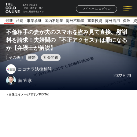
あなたの財産を
マイページ/ログイン
「守る・増やす・残す」
ための総合情報サイト
最新
相続・事業承継
国内不動産
海外不動産
事業投資
海外活用
保険
資
記事一覧
連載一覧
著者一覧
書籍一覧
セミナー情報
お知らせ
不倫相手の妻が夫のスマホを盗み見て直接、慰謝
料を請求！夫婦間の「不正アクセス」は罪になる
か【弁護士が解説】
その他
離婚
社会問題
ココナラ法律相談
2022.6.29
南 宜孝
（画像はイメージです／PIXTA）