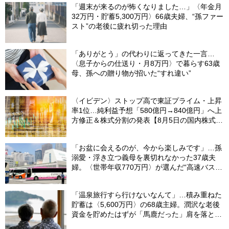
「週末が来るのが怖くなりました…」〈年金月
32万円・貯蓄5,300万円〉66歳夫婦、“孫ファー
スト”の老後に疲れ切った理由
「ありがとう」の代わりに返ってきた一言…
〈息子からの仕送り・月8万円〉で暮らす63歳
母、孫への贈り物が招いた“すれ違い”
〈イビデン〉ストップ高で東証プライム・上昇
率1位…純利益予想「580億円→840億円」へ上
方修正＆株式分割の発表【8月5日の国内株式市
場概況】
「お盆に会えるのが、今から楽しみです」…孫
溺愛・浮き立つ義母を裏切れなかった37歳夫
婦。〈世帯年収770万円〉が選んだ“高速バス帰
省”の悲惨な結末
「温泉旅行すら行けないなんて」…積み重ねた
貯蓄は〈5,600万円〉の68歳主婦。潤沢な老後
資金を貯めたはずが「馬鹿だった」肩を落とす
理由