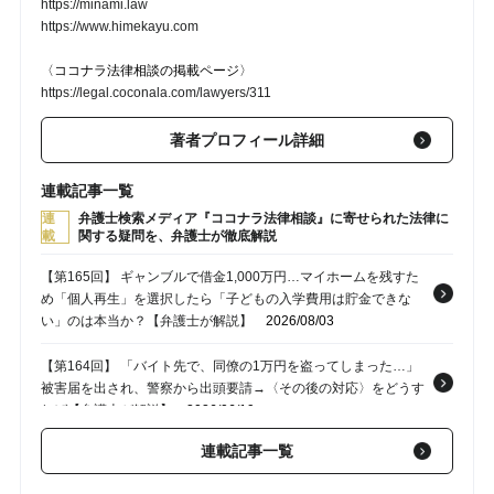
https://minami.law
https://www.himekayu.com
〈ココナラ法律相談の掲載ページ〉
https://legal.coconala.com/lawyers/311
著者プロフィール詳細
連載記事一覧
連
弁護士検索メディア『ココナラ法律相談』に寄せられた法律に
載
関する疑問を、弁護士が徹底解説
【第165回】 ギャンブルで借金1,000万円…マイホームを残すた
め「個人再生」を選択したら「子どもの入学費用は貯金できな
い」のは本当か？【弁護士が解説】
2026/08/03
【第164回】 「バイト先で、同僚の1万円を盗ってしまった…」
被害届を出され、警察から出頭要請→〈その後の対応〉をどうす
れば【弁護士が解説】
2026/06/19
連載記事一覧
【第163回】 会社が手を焼く問題従業員…前職への問い合わせで
発覚した〈解雇歴〉〈残業代請求訴訟〉を理由に「経歴詐称」で