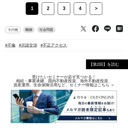
1
2
3
4
>
その他
離婚
社会問題
#不倫
#示談交渉
#不正アクセス
【第2回】を読む
受けたいセミナーが必ず見つかる！
相続・事業承継、国内不動産投資、海外不動産投資、
資産運用、生命保険活用など、セミナー情報はこちら ＞