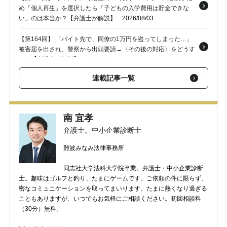
め「個人再生」を選択したら「子どもの入学費用は貯金できな
い」のは本当か？【弁護士が解説】
2026/08/03
【第164回】 「バイト先で、同僚の1万円を盗ってしまった…」
被害届を出され、警察から出頭要請→〈その後の対応〉をどうす
れば【弁護士が解説】
2026/06/19
連載記事一覧
【第163回】 会社が手を焼く問題従業員…前職への問い合わせで
発覚した〈解雇歴〉〈残業代請求訴訟〉を理由に「経歴詐称」で
解雇できるか？【弁護士が解説】
2026/05/22
南 宜孝
【第162回】 「オレは無罪だ！ でも…怖がらせた点はお詫びした
弁護士。中小企業診断士
い」刑事事件、否認する加害者からの示談交渉は「容疑を認め
る」ことになるか？【弁護士が解説】
2026/04/10
難波みなみ法律事務所
【第161回】 駅のエスカレーターで女性の後ろ姿を盗撮。その場
同志社大学法科大学院卒業。弁護士・中小企業診断
で通報されなかったが、女性は気づいており…後日逮捕される可
士。趣味はゴルフと釣り、たまにゲームです。ご依頼の件に限らず、
能性はある？【弁護士が解説】
2026/02/20
密なコミュニケーションを取ってまいります。たまに熱くなり過ぎる
こともありますが、いつでもお気軽にご相談ください。初回相談料
（30分）無料。