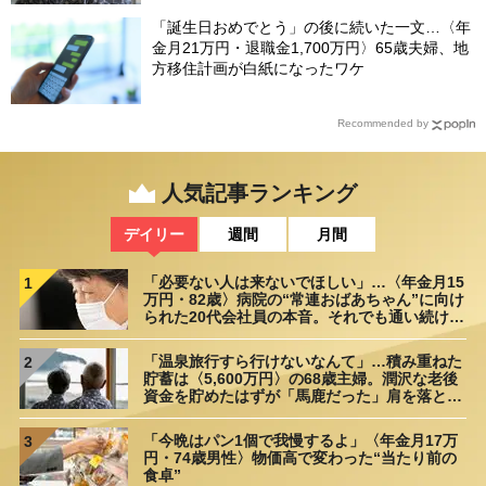
「誕生日おめでとう」の後に続いた一文…〈年
金月21万円・退職金1,700万円〉65歳夫婦、地
方移住計画が白紙になったワケ
Recommended by
人気記事ランキング
デイリー
週間
月間
「必要ない人は来ないでほしい」…〈年金月15
1
万円・82歳〉病院の“常連おばあちゃん”に向け
られた20代会社員の本音。それでも通い続ける
理由
「温泉旅行すら行けないなんて」…積み重ねた
2
貯蓄は〈5,600万円〉の68歳主婦。潤沢な老後
資金を貯めたはずが「馬鹿だった」肩を落とす
理由
「今晩はパン1個で我慢するよ」〈年金月17万
3
円・74歳男性〉物価高で変わった“当たり前の
食卓”