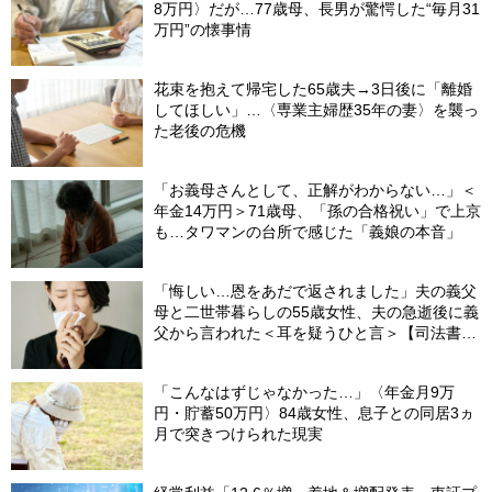
8万円〉だが…77歳母、長男が驚愕した“毎月31
万円”の懐事情
花束を抱えて帰宅した65歳夫→3日後に「離婚
してほしい」…〈専業主婦歴35年の妻〉を襲っ
た老後の危機
「お義母さんとして、正解がわからない…」＜
年金14万円＞71歳母、「孫の合格祝い」で上京
も…タワマンの台所で感じた「義娘の本音」
「悔しい…恩をあだで返されました」夫の義父
母と二世帯暮らしの55歳女性、夫の急逝後に義
父から言われた＜耳を疑うひと言＞【司法書士
が解説】
「こんなはずじゃなかった…」〈年金月9万
円・貯蓄50万円〉84歳女性、息子との同居3ヵ
月で突きつけられた現実