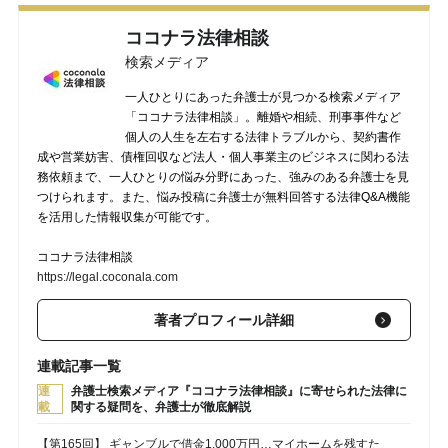
ココナラ法律相談
検索メディア
一人ひとりにあった弁護士が見つかる検索メディア
「ココナラ法律相談」。離婚や相続、刑事事件など
個人の人生を左右する法律トラブルから、契約書作
成や営業妨害、債権回収など法人・個人事業主のビジネスに関わる法
務依頼まで、一人ひとりの悩み分野にあった、強みのある弁護士を見
つけられます。また、悩み投稿に弁護士が無料回答する法律Q&A機能
を活用した情報収集が可能です。
ココナラ法律相談
https://legal.coconala.com
著者プロフィール詳細
連載記事一覧
連
弁護士検索メディア『ココナラ法律相談』に寄せられた法律に
載
関する疑問を、弁護士が徹底解説
【第165回】 ギャンブルで借金1,000万円…マイホームを残すた