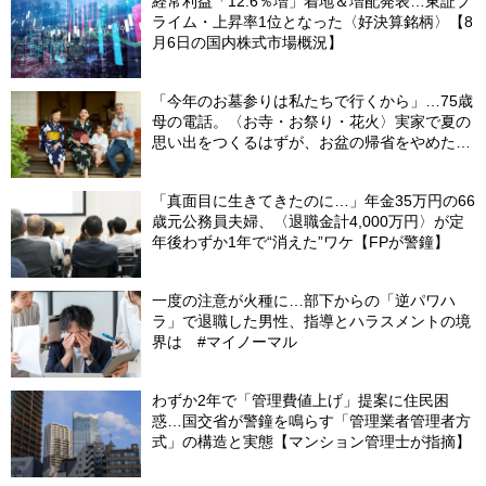
経常利益「12.6％増」着地＆増配発表…東証プ
ライム・上昇率1位となった〈好決算銘柄〉【8
月6日の国内株式市場概況】
「今年のお墓参りは私たちで行くから」…75歳
母の電話。〈お寺・お祭り・花火〉実家で夏の
思い出をつくるはずが、お盆の帰省をやめた理
由
「真面目に生きてきたのに…」年金35万円の66
歳元公務員夫婦、〈退職金計4,000万円〉が定
年後わずか1年で“消えた”ワケ【FPが警鐘】
一度の注意が火種に…部下からの「逆パワハ
ラ」で退職した男性、指導とハラスメントの境
界は #マイノーマル
わずか2年で「管理費値上げ」提案に住民困
惑…国交省が警鐘を鳴らす「管理業者管理者方
式」の構造と実態【マンション管理士が指摘】