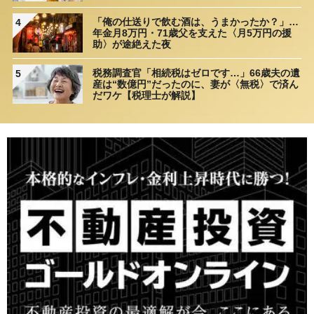
「俺の仕送りで飲む酒は、うまかったか？」…
4
年金月8万円・71歳父を支えた〈月5万円の援
助〉が途絶えた夜
税務調査官「相続税はゼロです…」66歳夫の遺
5
産は“数億円”だったのに、妻が〈無税〉で済ん
だワケ【税理士が解説】