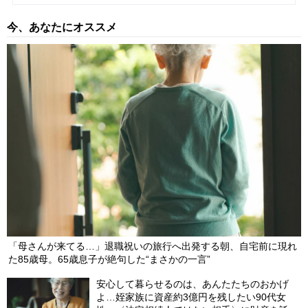
解雇できるか？【弁護士が解説】
2026/05/22
今、あなたにオススメ
【第162回】 「オレは無罪だ！ でも…怖がらせた点はお詫びした
い」刑事事件、否認する加害者からの示談交渉は「容疑を認め
る」ことになるか？【弁護士が解説】
2026/04/10
【第161回】 駅のエスカレーターで女性の後ろ姿を盗撮。その場
で通報されなかったが、女性は気づいており…後日逮捕される可
能性はある？【弁護士が解説】
2026/02/20
「母さんが来てる…」退職祝いの旅行へ出発する朝、自宅前に現れ
た85歳母。65歳息子が絶句した“まさかの一言”
安心して暮らせるのは、あんたたちのおかげ
よ…姪家族に資産約3億円を残したい90代女