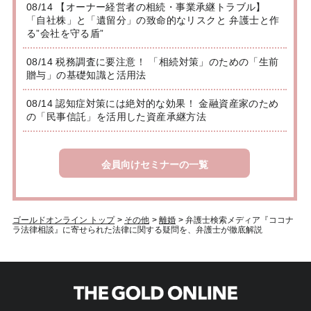
08/14 【オーナー経営者の相続・事業承継トラブル】
「自社株」と「遺留分」の致命的なリスクと 弁護士と作
る”会社を守る盾”
08/14 税務調査に要注意！ 「相続対策」のための「生前
贈与」の基礎知識と活用法
08/14 認知症対策には絶対的な効果！ 金融資産家のため
の「民事信託」を活用した資産承継方法
会員向けセミナーの一覧
ゴールドオンライン トップ
>
その他
>
離婚
>
弁護士検索メディア『ココナ
ラ法律相談』に寄せられた法律に関する疑問を、弁護士が徹底解説