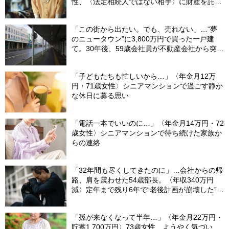
性、〈法定相続人ではない相手〉に財産を託せ
たワケ【相続実務士が解説】
「この街から出たい。でも、売れない」…“夢
のニュータウン”に3,800万円で買った一戸建
て。30年後、59歳会社員が不動産会社から突き
つけられた「残酷な現実」
「子どもたちも忙しいから…」〈年金月12万
円・71歳女性〉シニアマンションで過ごす静か
な休日に募る思い
「電話一本でいいのに…」〈年金月14万円・72
歳女性〉シニアマンションで待ち続けた家族か
らの連絡
「32年間も尽くしてきたのに」…会社からの帰
路、肩を震わせた54歳部長。〈年収340万円
減〉定年まで残り6年で“老後計画が崩壊した”ワ
ケ
「孫が来なくなって半年…」〈年金月22万円・
貯蓄1,700万円〉73歳女性、ようやく気づい