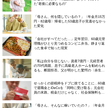
た“老後に必要なもの”
「母さん、何を隠しているの？」〈年金月15万
円・82歳母〉帰省した53歳息子が見逃せなかっ
た変化
「会社がすべてだった…」定年翌日、60歳元管
理職がひとり見つめるコンビニ弁当。静まり返
った食卓で知った現実
「私は自分を信じない」資産7億円・元経営者
の70代両親、息子に高級老人ホームを勧められ
るも、断固拒否。父が明かした驚愕の〈余生計
画〉【FPが解説】
せっかくの節税枠をドブに捨てることに…60歳
で退職金とiDeCoを「同時に受け取る」元会社
員の末路。税金だけじゃなく、社会保険料も上
がる「二重の落とし穴」【CFPが警鐘】
「母さん、そんなに稼いでいたの？」〈年金月