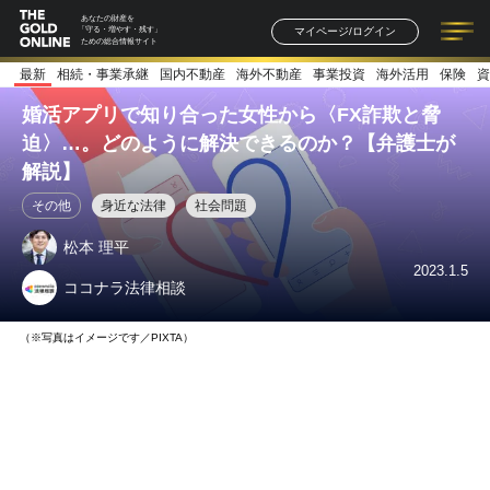
あなたの財産を
マイページ/ログイン
「守る・増やす・残す」
ための総合情報サイト
最新
相続・事業承継
国内不動産
海外不動産
事業投資
海外活用
保険
資
記事一覧
連載一覧
著者一覧
書籍一覧
セミナー情報
お知らせ
婚活アプリで知り合った女性から〈FX詐欺と脅
迫〉…。どのように解決できるのか？【弁護士が
解説】
その他
身近な法律
社会問題
松本 理平
2023.1.5
ココナラ法律相談
（※写真はイメージです／PIXTA）