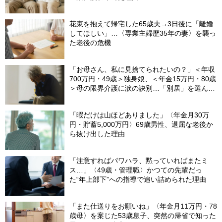
花束を抱えて帰宅した65歳夫→3日後に「離婚
してほしい」…〈専業主婦歴35年の妻〉を襲っ
た老後の危機
「お母さん、私に見捨てられたいの？」＜年収
700万円・49歳＞独身娘、＜年金15万円・80歳
＞母の限界介護に涙の訣別…「別居」を選んだ
娘を襲った“罪悪感”の正体
「暇だけは山ほどありました」〈年金月30万
円・貯蓄5,000万円〉69歳男性、退屈な老後か
ら抜け出した理由
「注意すればパワハラ、黙っていればまたミ
ス…」〈49歳・管理職〉かつての先輩だっ
た“年上部下”への指導で追い詰められた理由
「また仕送りをお願いね」〈年金月11万円・78
歳母〉を案じた53歳息子、突然の帰省で知った