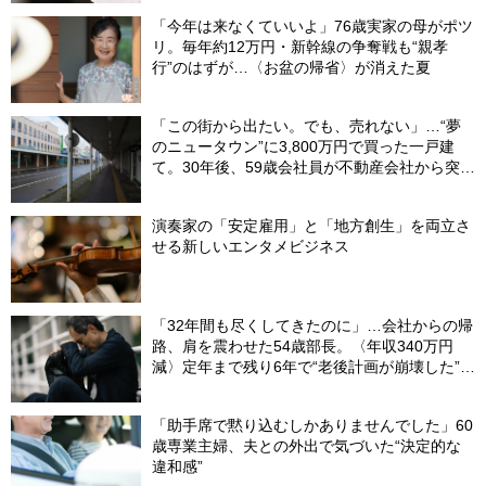
「今年は来なくていいよ」76歳実家の母がポツ
リ。毎年約12万円・新幹線の争奪戦も“親孝
行”のはずが…〈お盆の帰省〉が消えた夏
「この街から出たい。でも、売れない」…“夢
のニュータウン”に3,800万円で買った一戸建
て。30年後、59歳会社員が不動産会社から突き
つけられた「残酷な現実」
演奏家の「安定雇用」と「地方創生」を両立さ
せる新しいエンタメビジネス
「32年間も尽くしてきたのに」…会社からの帰
路、肩を震わせた54歳部長。〈年収340万円
減〉定年まで残り6年で“老後計画が崩壊した”ワ
ケ
「助手席で黙り込むしかありませんでした」60
歳専業主婦、夫との外出で気づいた“決定的な
違和感”