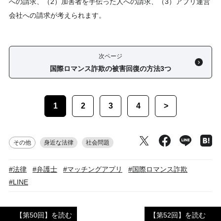
への請求、（2）加害者を手伝った人への請求、（3）アプリ運営
会社への請求が考えられます。
次ページ
国際ロマンス詐欺の被害回復の方法3つ
1
2
3
4
>
その他
身近な法律
社会問題
#法律
#弁護士
#マッチングアプリ
#国際ロマンス詐欺
#LINE
【第50回】を読む
【第52回】を読む