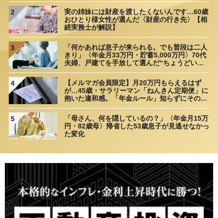
実の姉妹には財産を渡したくないんです…60歳
2
おひとり様女性が選んだ〈財産の行き先〉【相
続実務士が解説】
「何かあれば息子が来られる。でも普段は二人
3
きり」〈年金月33万円・貯蓄5,000万円〉70代
夫婦、戸建てを手放して選んだ“ちょうどいい
距離”
【メルマガ会員限定】月20万円もらえるはず
4
が…45歳・サラリーマン「ねんきん定期便」に
抱いた違和感。「年金ルール」知らずにそのま
ま20年…65歳で受け取ることになる年金額に唖
然「何かの間違いでは？」
「母さん、何を隠しているの？」〈年金月15万
5
円・82歳母〉帰省した53歳息子が見逃せなかっ
た変化