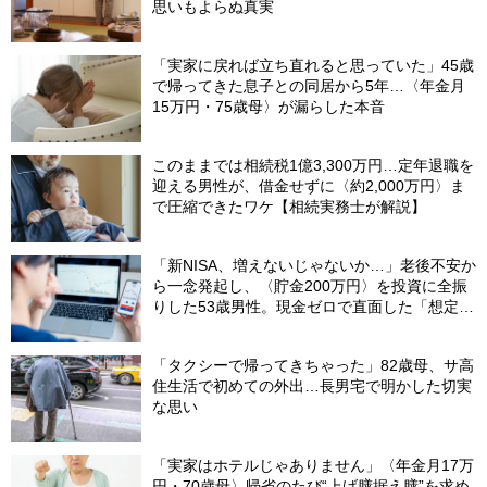
思いもよらぬ真実
「実家に戻れば立ち直れると思っていた」45歳
で帰ってきた息子との同居から5年…〈年金月
15万円・75歳母〉が漏らした本音
このままでは相続税1億3,300万円…定年退職を
迎える男性が、借金せずに〈約2,000万円〉ま
で圧縮できたワケ【相続実務士が解説】
「新NISA、増えないじゃないか…」老後不安か
ら一念発起し、〈貯金200万円〉を投資に全振
りした53歳男性。現金ゼロで直面した「想定外
の出費」【FPの助言】
「タクシーで帰ってきちゃった」82歳母、サ高
住生活で初めての外出…長男宅で明かした切実
な思い
「実家はホテルじゃありません」〈年金月17万
円・70歳母〉帰省のたび“上げ膳据え膳”を求め