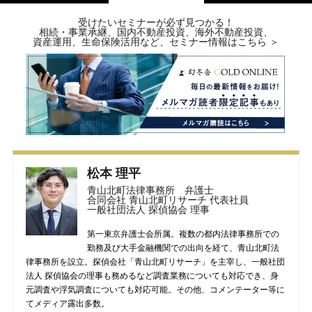
受けたいセミナーが必ず見つかる！
相続・事業承継、国内不動産投資、海外不動産投資、
資産運用、生命保険活用など、セミナー情報はこちら ＞
松本 理平
青山北町法律事務所 弁護士
合同会社 青山北町リサーチ 代表社員
一般社団法人 探偵協会 理事
第一東京弁護士会所属。複数の都内法律事務所での
勤務及び大手金融機関での出向を経て、青山北町法
律事務所を設立。探偵会社「青山北町リサーチ」を主宰し、一般社団
法人 探偵協会の理事も務めるなど調査業務についても対応でき、身
元調査や浮気調査についても対応可能。その他、コメンテーター等に
てメディア露出多数。