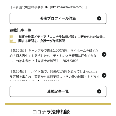
【⇒青山北町法律事務所HP（https://aokita-law.com/）】
著者プロフィール詳細
連載記事一覧
連
弁護士検索メディア『ココナラ法律相談』に寄せられた法律に
載
関する疑問を、弁護士が徹底解説
【第165回】 ギャンブルで借金1,000万円…マイホームを残すた
め「個人再生」を選択したら「子どもの入学費用は貯金できな
い」のは本当か？【弁護士が解説】
2026/08/03
【第164回】 「バイト先で、同僚の1万円を盗ってしまった…」
被害届を出され、警察から出頭要請→〈その後の対応〉をどうす
れば【弁護士が解説】
2026/06/19
連載記事一覧
【第163回】 会社が手を焼く問題従業員…前職への問い合わせで
発覚した〈解雇歴〉〈残業代請求訴訟〉を理由に「経歴詐称」で
解雇できるか？【弁護士が解説】
2026/05/22
ココナラ法律相談
【第162回】 「オレは無罪だ！ でも…怖がらせた点はお詫びした