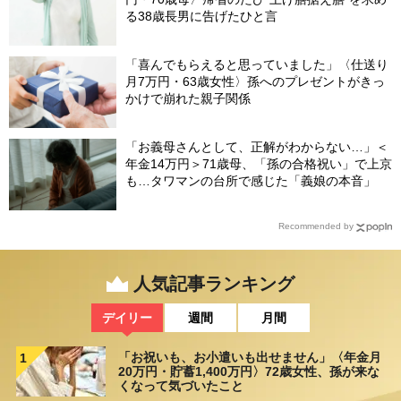
る38歳長男に告げたひと言
「喜んでもらえると思っていました」〈仕送り
月7万円・63歳女性〉孫へのプレゼントがきっ
かけで崩れた親子関係
「お義母さんとして、正解がわからない…」＜
年金14万円＞71歳母、「孫の合格祝い」で上京
も…タワマンの台所で感じた「義娘の本音」
Recommended by
人気記事ランキング
デイリー
週間
月間
「お祝いも、お小遣いも出せません」〈年金月
1
20万円・貯蓄1,400万円〉72歳女性、孫が来な
くなって気づいたこと