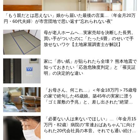
「もう親だとは思えない」娘から届いた最後の言葉…〈年金月20万
円・60代夫婦〉が市営団地で思い返す“忘れられない夜”
母が老人ホームへ…実家売却を決断した長男。
買い手がついたのに「たった6畳」のせいで手
放せないワケ【土地家屋調査士が解説】
家に「赤い紙」が貼られたら全壊？ 熊本地震で
知っておきたい「応急危険度判定」と「罹災証
明」の決定的な違い
「お母さん、何これ…」＜年金18万円＞75歳母
の家で絶句した45歳娘。築45年の実家に漂う
「ゴミ屋敷の予兆」と、差し出された“絶望の
メモ”
「必要ない人は来ないでほしい」…〈年金月15
万円・82歳〉病院の“常連おばあちゃん”に向け
られた20代会社員の本音。それでも通い続ける
理由