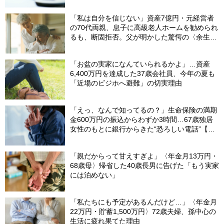
「私は自分を信じない」資産7億円・元経営者
の70代両親、息子に高級老人ホームを勧められ
るも、断固拒否。父が明かした驚愕の〈余生計
画〉【FPが解説】
「お盆の実家になんていられるかよ」…資産
6,400万円を達成した37歳会社員、今年の夏も
「近場のビジホへ避難」の切実理由
「えっ、なんで知ってるの？」生命保険の満期
金600万円の振込からわずか3時間…67歳独居
女性のもとに銀行からきた“恐ろしい電話”【FP
が解説】
「親だからって甘えすぎよ」〈年金月13万円・
68歳母〉帰省した40歳長男に告げた「もう実家
には泊めない」
「私たちにも予定があるんだけど…」〈年金月
22万円・貯蓄1,500万円〉72歳夫婦、孫中心の
生活に疲れ果てた理由