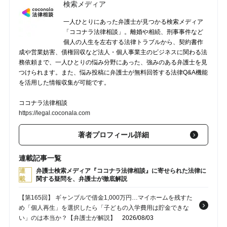
検索メディア
い」刑事事件、否認する加害者からの示談交渉は「容疑を認め
る」ことになるか？【弁護士が解説】
2026/04/10
一人ひとりにあった弁護士が見つかる検索メディア
「ココナラ法律相談」。離婚や相続、刑事事件など
【第161回】 駅のエスカレーターで女性の後ろ姿を盗撮。その場
個人の人生を左右する法律トラブルから、契約書作
で通報されなかったが、女性は気づいており…後日逮捕される可
成や営業妨害、債権回収など法人・個人事業主のビジネスに関わる法
能性はある？【弁護士が解説】
2026/02/20
務依頼まで、一人ひとりの悩み分野にあった、強みのある弁護士を見
つけられます。また、悩み投稿に弁護士が無料回答する法律Q&A機能
を活用した情報収集が可能です。
ココナラ法律相談
https://legal.coconala.com
著者プロフィール詳細
連載記事一覧
連
弁護士検索メディア『ココナラ法律相談』に寄せられた法律に
載
関する疑問を、弁護士が徹底解説
【第165回】 ギャンブルで借金1,000万円…マイホームを残すた
め「個人再生」を選択したら「子どもの入学費用は貯金できな
い」のは本当か？【弁護士が解説】
2026/08/03