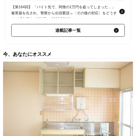
【第164回】 「バイト先で、同僚の1万円を盗ってしまった…」
被害届を出され、警察から出頭要請→〈その後の対応〉をどうす
れば【弁護士が解説】
2026/06/19
連載記事一覧
【第163回】 会社が手を焼く問題従業員…前職への問い合わせで
発覚した〈解雇歴〉〈残業代請求訴訟〉を理由に「経歴詐称」で
解雇できるか？【弁護士が解説】
2026/05/22
今、あなたにオススメ
【第162回】 「オレは無罪だ！ でも…怖がらせた点はお詫びした
い」刑事事件、否認する加害者からの示談交渉は「容疑を認め
る」ことになるか？【弁護士が解説】
2026/04/10
【第161回】 駅のエスカレーターで女性の後ろ姿を盗撮。その場
で通報されなかったが、女性は気づいており…後日逮捕される可
能性はある？【弁護士が解説】
2026/02/20