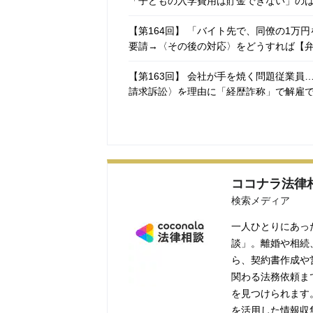
「子どもの入学費用は貯金できない」の
【第164回】 「バイト先で、同僚の1
要請→〈その後の対応〉をどうすれば【
【第163回】 会社が手を焼く問題従業
請求訴訟〉を理由に「経歴詐称」で解雇
【第162回】 「オレは無罪だ！ でも…
者からの示談交渉は「容疑を認める」こ
【第161回】 駅のエスカレーターで女
は気づいており…後日逮捕される可能性
ココナラ法律
検索メディア
一人ひとりにあっ
談」。離婚や相続
ら、契約書作成や
関わる法務依頼ま
を見つけられます
を活用した情報収