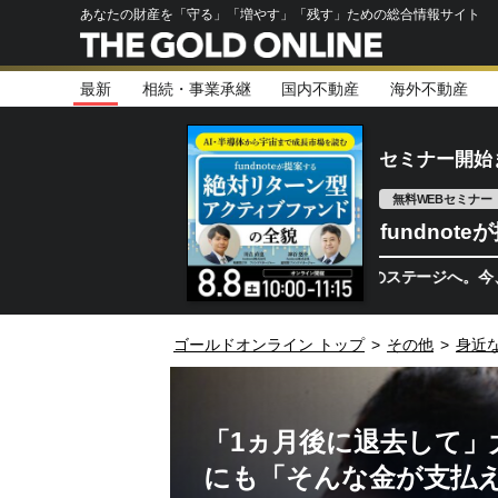
あなたの財産を「守る」「増やす」「残す」ための総合情報サイト
最新
相続・事業承継
国内不動産
海外不動産
セミナー開始
無料WEBセミナー
fundno
半導体相場は次のステージへ。今、機関投資
ゴールドオンライン トップ
>
その他
>
身近
「1ヵ月後に退去して」
にも「そんな金が支払