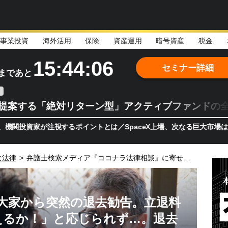
事業投資
海外活用
保険
資産運用
暗号資産
税金
15:44:05
セミナー詳細
まであと
teが提案する「絶対リターン型」アクティブファンドの
家が注視するポイントとは／SpaceX上場、次なる巨大市場は「宇宙!
な法律
>
弁護士検索メディア『ココナラ法律相談』に寄せられた法律に関する疑問を、弁護士が徹底解説
大家から突然の退去勧告。立退料
えるか！」と応じられず…。退去