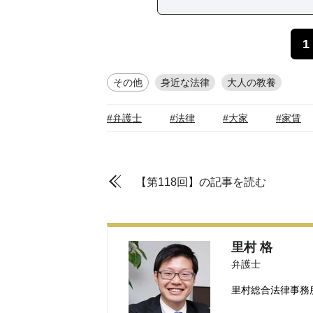
1
その他
身近な法律
大人の教養
#弁護士
#法律
#大家
#家賃
【第118回】の記事を読む
里村 格
弁護士
里村総合法律事務