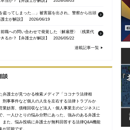
は本当か？【弁護士が解説】
2026/08/03
万円を盗ってしまった…」被害届を出され、警察から出頭
弁護士が解説】
2026/06/19
員…前職への問い合わせで発覚した〈解雇歴〉〈残業代
できるか？【弁護士が解説】
2026/05/22
連載記事一覧
怖がらせた点はお詫びしたい」刑事事件、否認する加害
とになるか？【弁護士が解説】
2026/04/10
性の後ろ姿を盗撮。その場で通報されなかったが、女性
はある？【弁護士が解説】
相談
2026/02/20
た弁護士が見つかる検索メディア「ココナラ法律相
、刑事事件など個人の人生を左右する法律トラブルか
営業妨害、債権回収など法人・個人事業主のビジネスに
で、一人ひとりの悩み分野にあった、強みのある弁護士
。また、悩み投稿に弁護士が無料回答する法律Q&A機能
集が可能です。