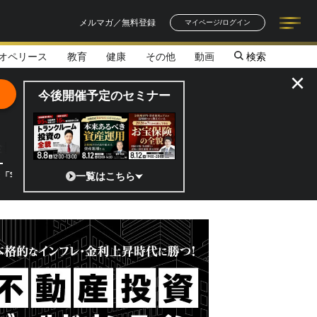
メルマガ／無料登録
マイページ/ログイン
オペリース
教育
健康
その他
動画
検索
記事一覧
連載一覧
著者一覧
書籍一覧
セミナー情報
お知らせ
×
今後開催予定のセミナー
全貌
?」 日本の宇宙ベンチャーのココがスゴイ！／補助金から実需へ、知られ
一覧はこちら