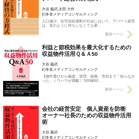
大谷 義武,太田 大作
幻冬舎メディアコンサルティング
人口減少、住宅供給過剰の社会において、アパート経営
は、昔のように何もしなくても家…
書籍ページ
利益と節税効果を最大化するための
収益物件活用Ｑ＆Ａ50
大谷 義武
幻冬舎メディアコンサルティング
【物件選びから融資、管理、税務、売却まで「知らなか
った」ノウハウが満載！ 500棟60…
書籍ページ
会社の経営安定 個人資産を防衛
オーナー社長のための収益物件活用
術
大谷 義武
幻冬舎メディアコンサルティング