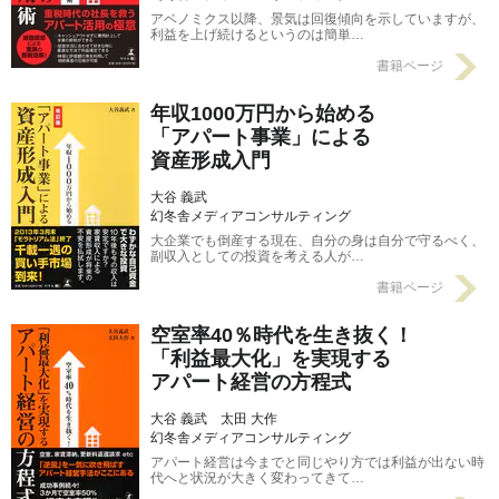
アベノミクス以降、景気は回復傾向を示していますが、
利益を上げ続けるというのは簡単…
書籍ページ
年収1000万円から始める
「アパート事業」による
資産形成入門
大谷 義武
幻冬舎メディアコンサルティング
大企業でも倒産する現在、自分の身は自分で守るべく、
副収入としての投資を考える人が…
書籍ページ
空室率40％時代を生き抜く！
「利益最大化」を実現する
アパート経営の方程式
大谷 義武 太田 大作
幻冬舎メディアコンサルティング
アパート経営は今までと同じやり方では利益が出ない時
代へと状況が大きく変わってきて…