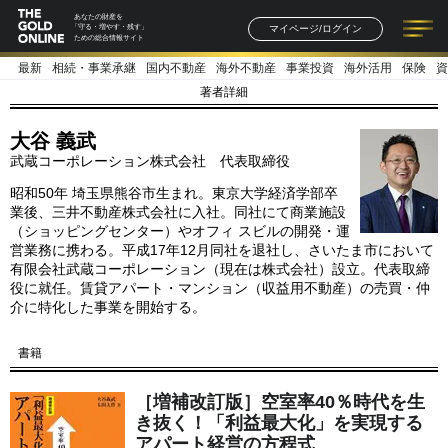
あなたの財産を
マイページ/ログイン
「守る・増やす・残す」
ための総合情報サイト
最新
相続・事業承継
国内不動産
海外不動産
事業投資
海外活用
保険
資
記事一覧
連載一覧
著者一覧
書籍一覧
セミナー情報
お知らせ
著者詳細
大谷 義武
武蔵コーポレーション株式会社 代表取締役
昭和50年 埼玉県熊谷市生まれ。東京大学経済学部卒
業後、三井不動産株式会社に入社。同社にて商業施設
（ショッピングセンター）やオフィ スビルの開発・運
営業務に携わる。平成17年12月同社を退社し、さいたま市において
有限会社武蔵コーポレーション（現在は株式会社）設立。代表取締
役に就任。賃貸アパート・マンション（収益用不動産）の売買・仲
介に特化した事業を開始する。
書籍
［増補改訂版］空室率40％時代を生
き抜く！「利益最大化」を実現する
アパート経営の方程式