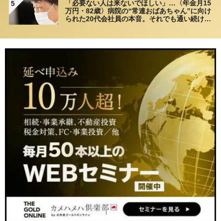
「必要ない人は来ないでほしい」…〈年金月15
5
万円・82歳〉病院の“常連おばあちゃん”に向け
られた20代会社員の本音。それでも通い続ける
理由