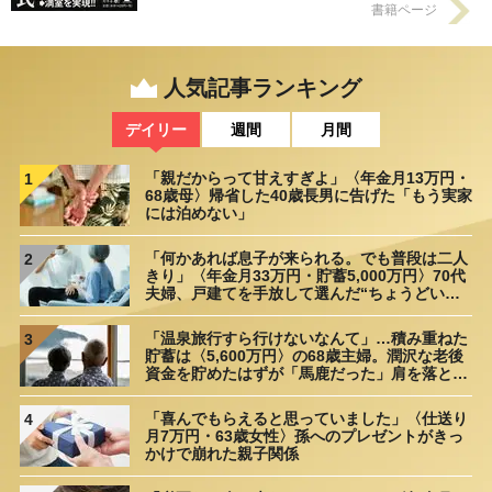
書籍ページ
人気記事ランキング
デイリー
週間
月間
「親だからって甘えすぎよ」〈年金月13万円・
1
68歳母〉帰省した40歳長男に告げた「もう実家
には泊めない」
「何かあれば息子が来られる。でも普段は二人
2
きり」〈年金月33万円・貯蓄5,000万円〉70代
夫婦、戸建てを手放して選んだ“ちょうどいい
距離”
「温泉旅行すら行けないなんて」…積み重ねた
3
貯蓄は〈5,600万円〉の68歳主婦。潤沢な老後
資金を貯めたはずが「馬鹿だった」肩を落とす
理由
「喜んでもらえると思っていました」〈仕送り
4
月7万円・63歳女性〉孫へのプレゼントがきっ
かけで崩れた親子関係