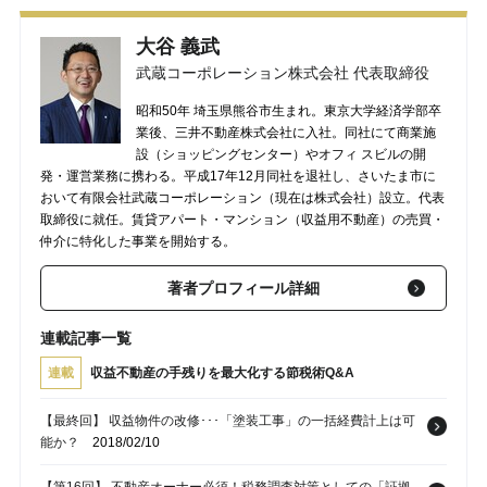
大谷 義武
武蔵コーポレーション株式会社 代表取締役
昭和50年 埼玉県熊谷市生まれ。東京大学経済学部卒
業後、三井不動産株式会社に入社。同社にて商業施
設（ショッピングセンター）やオフィ スビルの開
発・運営業務に携わる。平成17年12月同社を退社し、さいたま市に
おいて有限会社武蔵コーポレーション（現在は株式会社）設立。代表
取締役に就任。賃貸アパート・マンション（収益用不動産）の売買・
仲介に特化した事業を開始する。
著者プロフィール詳細
連載記事一覧
連載
収益不動産の手残りを最大化する節税術Q&A
【最終回】 収益物件の改修･･･「塗装工事」の一括経費計上は可
能か？
2018/02/10