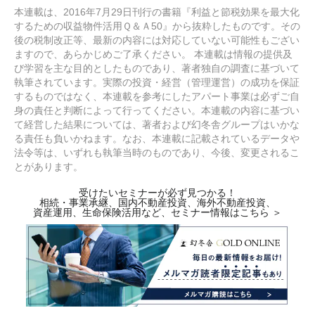
本連載は、2016年7月29日刊行の書籍『利益と節税効果を最大化
するための収益物件活用Ｑ＆Ａ50』から抜粋したものです。その
後の税制改正等、最新の内容には対応していない可能性もござい
ますので、あらかじめご了承ください。 本連載は情報の提供及
び学習を主な目的としたものであり、著者独自の調査に基づいて
執筆されています。実際の投資・経営（管理運営）の成功を保証
するものではなく、本連載を参考にしたアパート事業は必ずご自
身の責任と判断によって行ってください。本連載の内容に基づい
て経営した結果については、著者および幻冬舎グループはいかな
る責任も負いかねます。なお、本連載に記載されているデータや
法令等は、いずれも執筆当時のものであり、今後、変更されるこ
とがあります。
受けたいセミナーが必ず見つかる！
相続・事業承継、国内不動産投資、海外不動産投資、
資産運用、生命保険活用など、セミナー情報はこちら ＞