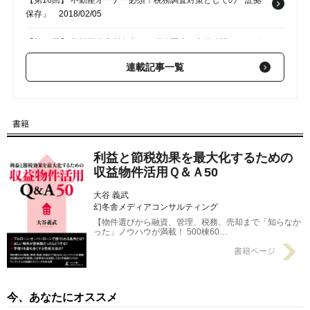
【第16回】 不動産オーナー必須！税務調査対策としての「証拠
保存」
2018/02/05
【第15回】 収益不動産所有者への税務調査…事前確認すべきポ
イントは？
2018/02/03
連載記事一覧
【第14回】 収益物件の所有･･･資産形成に有利な「所有名義」
は？
2018/01/29
書籍
【第13回】 収益物件活用における資産管理会社の「三つの利用
形態」
2018/01/27
利益と節税効果を最大化するための
収益物件活用Ｑ＆Ａ50
大谷 義武
幻冬舎メディアコンサルティング
【物件選びから融資、管理、税務、売却まで「知らなか
った」ノウハウが満載！ 500棟60…
書籍ページ
今、あなたにオススメ