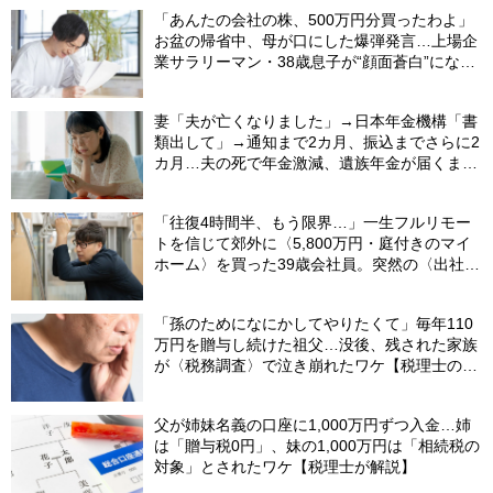
「あんたの会社の株、500万円分買ったわよ」
お盆の帰省中、母が口にした爆弾発言…上場企
業サラリーマン・38歳息子が“顔面蒼白”になっ
たワケ【1級FPが警告】
妻「夫が亡くなりました」→日本年金機構「書
類出して」→通知まで2カ月、振込までさらに2
カ月…夫の死で年金激減、遺族年金が届くまで
の「4カ月」で貯金がどんどん減る妻の悲劇
【CFPが解説】
「往復4時間半、もう限界…」一生フルリモー
トを信じて郊外に〈5,800万円・庭付きのマイ
ホーム〉を買った39歳会社員。突然の〈出社
令〉に翻弄される“家族の日常”
「孫のためになにかしてやりたくて」毎年110
万円を贈与し続けた祖父…没後、残された家族
が〈税務調査〉で泣き崩れたワケ【税理士の助
言】
父が姉妹名義の口座に1,000万円ずつ入金…姉
は「贈与税0円」、妹の1,000万円は「相続税の
対象」とされたワケ【税理士が解説】