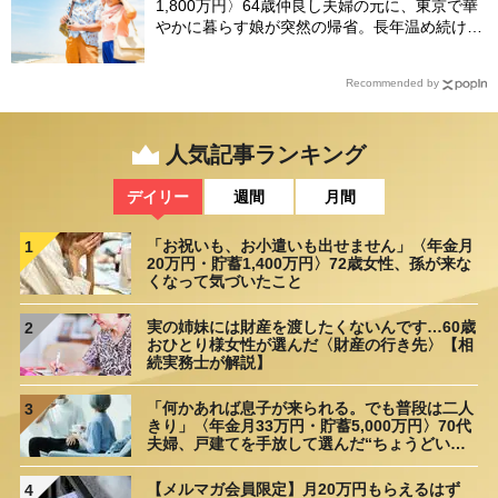
1,800万円〉64歳仲良し夫婦の元に、東京で華
やかに暮らす娘が突然の帰省。長年温め続けた
夢が砕け散った日
Recommended by
人気記事ランキング
デイリー
週間
月間
「お祝いも、お小遣いも出せません」〈年金月
1
20万円・貯蓄1,400万円〉72歳女性、孫が来な
くなって気づいたこと
実の姉妹には財産を渡したくないんです…60歳
2
おひとり様女性が選んだ〈財産の行き先〉【相
続実務士が解説】
「何かあれば息子が来られる。でも普段は二人
3
きり」〈年金月33万円・貯蓄5,000万円〉70代
夫婦、戸建てを手放して選んだ“ちょうどいい
距離”
【メルマガ会員限定】月20万円もらえるはず
4