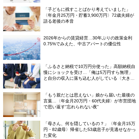
「子どもに残すことばかり考えていました」
〈年金月25万円・貯蓄3,900万円〉72歳夫婦が
語る老後の本音
2026年からの賃貸経営…30年ぶりの政策金利
0.75%でみえた、中古アパートの優位性
「ふるさと納税で10万円分使った」高額納税自
慢にショックを受け…「俺は5万円すら無理」
と自分の収入に落ち込む人がしている〈大きな
誤解〉
「もう親だとは思えない」娘から届いた最後の
言葉…〈年金月20万円・60代夫婦〉が市営団地
で思い返す“忘れられない夜”
「母さん、何を隠しているの？」〈年金月15万
円・82歳母〉帰省した53歳息子が見逃せなかっ
た変化