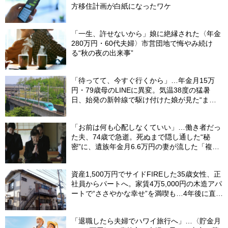
方移住計画が白紙になったワケ
「一生、許せないから」娘に絶縁された〈年金
280万円・60代夫婦〉市営団地で悔やみ続け
る“秋の夜の出来事”
「待ってて、今すぐ行くから」…年金月15万
円・79歳母のLINEに異変。気温38度の猛暑
日、始発の新幹線で駆け付けた娘が見た“まさ
かの光景”
「お前は何も心配しなくていい」…働き者だっ
た夫、74歳で急逝。死ぬまで隠し通した“秘
密”に、遺族年金月6.6万円の妻が流した「複雑
な涙」
資産1,500万円でサイドFIREした35歳女性、正
社員からパートへ。家賃4万5,000円の木造アパ
ートで“ささやかな幸せ”を満喫も…4年後に直面
した「究極の2択」
「退職したら夫婦でハワイ旅行へ」…〈貯金月