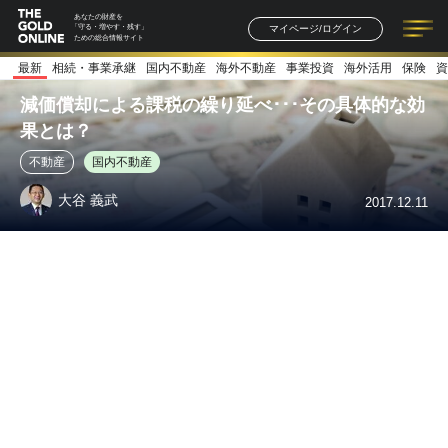
あなたの財産を
マイページ/ログイン
「守る・増やす・残す」
ための総合情報サイト
最新
相続・事業承継
国内不動産
海外不動産
事業投資
海外活用
保険
資
記事一覧
連載一覧
著者一覧
書籍一覧
セミナー情報
お知らせ
減価償却による課税の繰り延べ･･･その具体的な効
果とは？
不動産
国内不動産
大谷 義武
2017.12.11