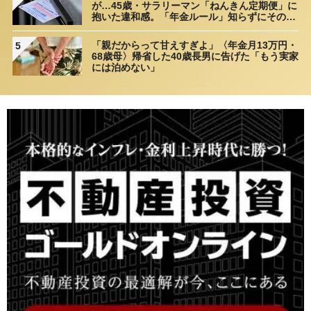
が…45歳・サラリーマン「ねんきん定期便」に
抱いた違和感。「年金ルール」知らずにそのま
ま20年…65歳で受け取ることになる年金額に唖
然「何かの間違いでは？」
「親だからって甘えすぎよ」〈年金月13万円・
5
68歳母〉帰省した40歳長男に告げた「もう実家
には泊めない」