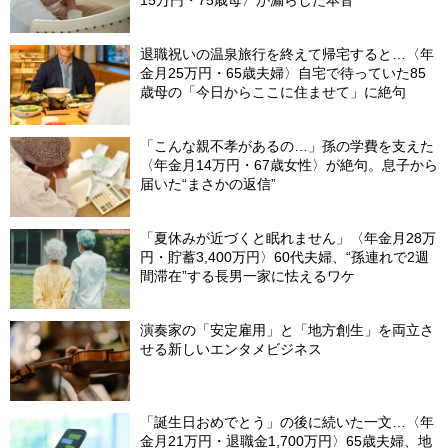
15万円・75歳母〉が漏らした本音
退職祝いの温泉旅行を終えて帰宅すると…〈年
金月25万円・65歳夫婦〉自宅で待っていた85
歳母の「今日からここに住ませて」に絶句
「こんな親不孝があるの…」孫の学費を支えた
〈年金月14万円・67歳女性〉が絶句。息子から
届いた“まさかの返信”
「夏休みが近づくと眠れません」〈年金月28万
円・貯蓄3,400万円〉60代夫婦、“孫連れで2週
間滞在”する長男一家に怯えるワケ
演奏家の「安定雇用」と「地方創生」を両立さ
せる新しいエンタメビジネス
「誕生日おめでとう」の後に続いた一文…〈年
金月21万円・退職金1,700万円〉65歳夫婦、地