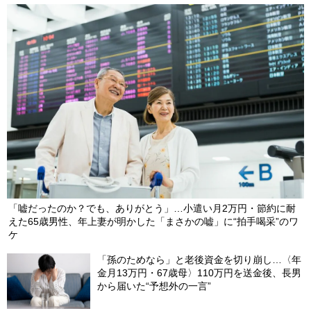
「嘘だったのか？でも、ありがとう」…小遣い月2万円・節約に耐
えた65歳男性、年上妻が明かした「まさかの嘘」に“拍手喝采”のワ
ケ
「孫のためなら」と老後資金を切り崩し…〈年
金月13万円・67歳母〉110万円を送金後、長男
から届いた“予想外の一言”