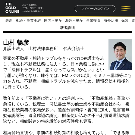
あなたの財産を
マイページ/ログイン
「守る・増やす・残す」
ための総合情報サイト
最新
相続・事業承継
国内不動産
海外不動産
事業投資
海外活用
保険
資
記事一覧
連載一覧
著者一覧
書籍一覧
セミナー情報
お知らせ
著者詳細
山村 暢彦
弁護士法人 山村法律事務所 代表弁護士
実家の不動産・相続トラブルをきっかけに弁護士を志
し、現在も不動産法務に注力する。日々業務に励む中
で「法律トラブルは、悪くなっても気づかない」とい
う想いが強くなり、昨今では、FMラジオ出演、セミナー講師等にも
力を入れ、不動産・相続トラブルを減らすため、情報発信も積極的
に行っている。
数年前より「不動産に強い」との評判から、「不動産相続」業務が
急増している。税理士・司法書士等の他士業や不動産会社から、複
雑な相続業務の依頼が多い。遺産分割調停・審判に加え、遺言書無
効確認訴訟、遺産確認の訴え、財産使い込みの不当利得返還請求訴
訟など、相続関連の特殊訴訟の対応件数も豊富。
相続開始直後や、事前の相続対策の相談も増えており、「できる限