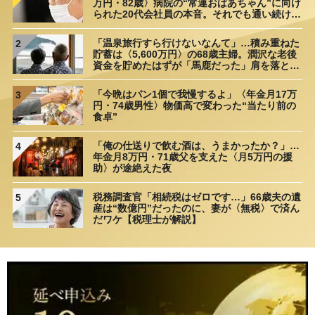
万円・82歳〉病院の“常連おばあちゃん”に向け
られた20代会社員の本音。それでも通い続ける
理由
「温泉旅行すら行けないなんて」…積み重ねた
2
貯蓄は〈5,600万円〉の68歳主婦。潤沢な老後
資金を貯めたはずが「馬鹿だった」肩を落とす
理由
「今晩はパン1個で我慢するよ」〈年金月17万
3
円・74歳男性〉物価高で変わった“当たり前の
食卓”
「俺の仕送りで飲む酒は、うまかったか？」…
4
年金月8万円・71歳父を支えた〈月5万円の援
助〉が途絶えた夜
税務調査官「相続税はゼロです…」66歳夫の遺
5
産は“数億円”だったのに、妻が〈無税〉で済ん
だワケ【税理士が解説】