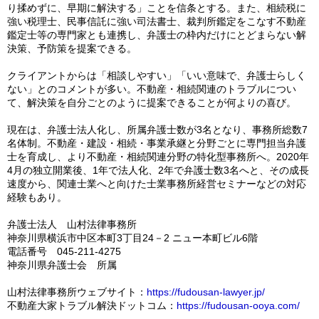
り揉めずに、早期に解決する」ことを信条とする。また、相続税に
強い税理士、民事信託に強い司法書士、裁判所鑑定をこなす不動産
鑑定士等の専門家とも連携し、弁護士の枠内だけにとどまらない解
決策、予防策を提案できる。
クライアントからは「相談しやすい」「いい意味で、弁護士らしく
ない」とのコメントが多い。不動産・相続関連のトラブルについ
て、解決策を自分ごとのように提案できることが何よりの喜び。
現在は、弁護士法人化し、所属弁護士数が3名となり、事務所総数7
名体制。不動産・建設・相続・事業承継と分野ごとに専門担当弁護
士を育成し、より不動産・相続関連分野の特化型事務所へ。2020年
4月の独立開業後、1年で法人化、2年で弁護士数3名へと、その成長
速度から、関連士業へと向けた士業事務所経営セミナーなどの対応
経験もあり。
弁護士法人 山村法律事務所
神奈川県横浜市中区本町3丁目24－2 ニュー本町ビル6階
電話番号 045-211-4275
神奈川県弁護士会 所属
山村法律事務所ウェブサイト：
https://fudousan-lawyer.jp/
不動産大家トラブル解決ドットコム：
https://fudousan-ooya.com/