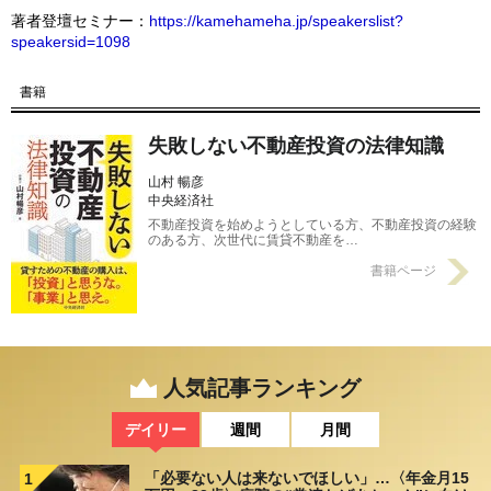
著者登壇セミナー：
https://kamehameha.jp/speakerslist?
speakersid=1098
書籍
失敗しない不動産投資の法律知識
山村 暢彦
中央経済社
不動産投資を始めようとしている方、不動産投資の経験
のある方、次世代に賃貸不動産を…
書籍ページ
人気記事ランキング
デイリー
週間
月間
「必要ない人は来ないでほしい」…〈年金月15
1