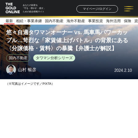
あなたの財産を
マイページ/ログイン
「守る・増やす・残す」
ための総合情報サイト
最新
相続・事業承継
国内不動産
海外不動産
事業投資
海外活用
保険
資
記事一覧
連載一覧
著者一覧
書籍一覧
セミナー情報
お知らせ
悠々自適タワマンオーナー vs. 馬車馬パワーカッ
プル…苛烈な「家賃値上げバトル」の背景にある
〈分譲価格・賃料〉の暴騰【弁護士が解説】
国内不動産
タワマン分析シリーズ
山村 暢彦
2024.2.10
（※写真はイメージです／PIXTA）