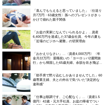
「喜んでもらえると思っていました」〈仕送り
月7万円・63歳女性〉孫へのプレゼントがきっ
かけで崩れた親子関係
「お盆の実家になんていられるかよ」…資産
6,400万円を達成した37歳会社員、今年の夏も
「近場のビジホへ避難」の切実理由
「おかえりなさい」…〈資産4,000万円〉〈年
金月22万円〉退職祝いの「ヨーロッパ2週間旅
行」から帰国した65歳夫婦。余韻を吹き飛ばし
た“破綻の影”
「助手席で黙り込むしかありませんでした」60
歳専業主婦、夫との外出で気づいた“決定的な
違和感”
「仕事は順調です、ご心配なく」…〈資産1.5
億円〉42歳・元大手社員、お盆の帰省でつい