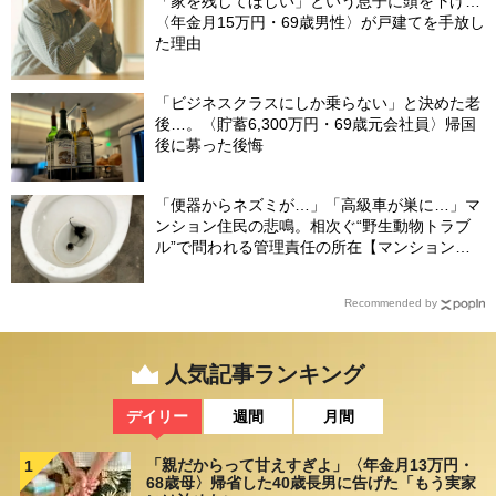
「家を残してほしい」という息子に頭を下げ…
〈年金月15万円・69歳男性〉が戸建てを手放し
た理由
「ビジネスクラスにしか乗らない」と決めた老
後…。〈貯蓄6,300万円・69歳元会社員〉帰国
後に募った後悔
「便器からネズミが…」「高級車が巣に…」マ
ンション住民の悲鳴。相次ぐ“野生動物トラブ
ル”で問われる管理責任の所在【マンション管
理士が警鐘】
Recommended by
人気記事ランキング
デイリー
週間
月間
「親だからって甘えすぎよ」〈年金月13万円・
1
68歳母〉帰省した40歳長男に告げた「もう実家