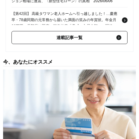
ション相場に激震、〈新型住宅ローン〉の真相
2026/06/06
【第42回】 高級タワマン老人ホームへ引っ越しました！…慶應
卒・78歳同期の元常務から届いた満面の笑みの年賀状。年金月
30万円・元部長は即座に画像検索「脅威の入居金額」に悶絶
2024/11/29
連載記事一覧
【第41回】 勝どき、晴海フラッグ…タワマンに群がるのは世帯
年収1,500万～2,000万円の小金持ち？〈真の富裕層〉がタワマン
を選ばないワケ
2024/09/25
今、あなたにオススメ
【第40回】 ぬるま湯につかったJTCサラリーマンへの鉄槌…「ジ
ョブ型人事」で年収激減。「湾岸タワマン」で金利上昇に怯え暮
らす、40代・大手企業勤務の男性を襲った悲劇
2024/09/24
【第39回】 助けて！部屋に泥棒が…〈資産8,000万円〉高級タワ
マンで優雅に暮らしていたはずの73歳の母からの電話。駆けつけ
た娘が目にした「まさかの光景」【CFPが解説】
2024/09/21