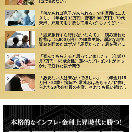
には泊めない」
「何かあれば息子が来られる。でも普段は二人
2
きり」〈年金月33万円・貯蓄5,000万円〉70代
夫婦、戸建てを手放して選んだ“ちょうどいい
距離”
「温泉旅行すら行けないなんて」…積み重ねた
3
貯蓄は〈5,600万円〉の68歳主婦。潤沢な老後
資金を貯めたはずが「馬鹿だった」肩を落とす
理由
「喜んでもらえると思っていました」〈仕送り
4
月7万円・63歳女性〉孫へのプレゼントがきっ
かけで崩れた親子関係
「必要ない人は来ないでほしい」…〈年金月15
5
万円・82歳〉病院の“常連おばあちゃん”に向け
られた20代会社員の本音。それでも通い続ける
理由