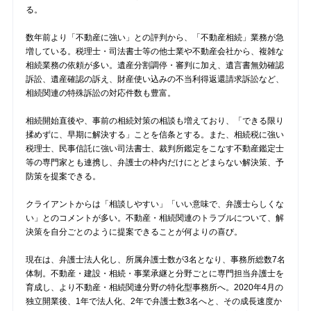
る。
数年前より「不動産に強い」との評判から、「不動産相続」業務が急
増している。税理士・司法書士等の他士業や不動産会社から、複雑な
相続業務の依頼が多い。遺産分割調停・審判に加え、遺言書無効確認
訴訟、遺産確認の訴え、財産使い込みの不当利得返還請求訴訟など、
相続関連の特殊訴訟の対応件数も豊富。
相続開始直後や、事前の相続対策の相談も増えており、「できる限り
揉めずに、早期に解決する」ことを信条とする。また、相続税に強い
税理士、民事信託に強い司法書士、裁判所鑑定をこなす不動産鑑定士
等の専門家とも連携し、弁護士の枠内だけにとどまらない解決策、予
防策を提案できる。
クライアントからは「相談しやすい」「いい意味で、弁護士らしくな
い」とのコメントが多い。不動産・相続関連のトラブルについて、解
決策を自分ごとのように提案できることが何よりの喜び。
現在は、弁護士法人化し、所属弁護士数が3名となり、事務所総数7名
体制。不動産・建設・相続・事業承継と分野ごとに専門担当弁護士を
育成し、より不動産・相続関連分野の特化型事務所へ。2020年4月の
独立開業後、1年で法人化、2年で弁護士数3名へと、その成長速度か