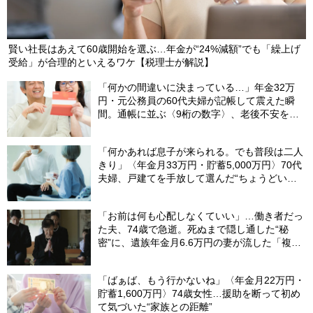
賢い社長はあえて60歳開始を選ぶ…年金が“24%減額”でも「繰上げ
受給」が合理的といえるワケ【税理士が解説】
「何かの間違いに決まっている…」年金32万
円・元公務員の60代夫婦が記帳して震えた瞬
間。通帳に並ぶ〈9桁の数字〉、老後不安を一
瞬で吹き飛ばした“17年前の決断”【FPが解説】
「何かあれば息子が来られる。でも普段は二人
きり」〈年金月33万円・貯蓄5,000万円〉70代
夫婦、戸建てを手放して選んだ“ちょうどいい
距離”
「お前は何も心配しなくていい」…働き者だっ
た夫、74歳で急逝。死ぬまで隠し通した“秘
密”に、遺族年金月6.6万円の妻が流した「複雑
な涙」
「ばぁば、もう行かないね」〈年金月22万円・
貯蓄1,600万円〉74歳女性…援助を断って初め
て気づいた“家族との距離”