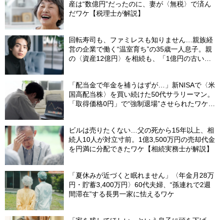
産は“数億円”だったのに、妻が〈無税〉で済ん
だワケ【税理士が解説】
回転寿司も、ファミレスも知りません…親族経
営の企業で働く“温室育ち”の35歳一人息子。親
の〈資産12億円〉を相続も、「1億円の古いビ
ル」しか残らなかったワケ【FPが解説】
「配当金で年金を補うはずが…」新NISAで〈米
国高配当株〉を買い続けた50代サラリーマン。
「取得価格0円」で“強制退場”させられたワケ
【CFPが解説】
ビルは売りたくない…父の死から15年以上、相
続人10人が対立寸前。1億3,500万円の売却代金
を円満に分配できたワケ【相続実務士が解説】
「夏休みが近づくと眠れません」〈年金月28万
円・貯蓄3,400万円〉60代夫婦、“孫連れで2週
間滞在”する長男一家に怯えるワケ