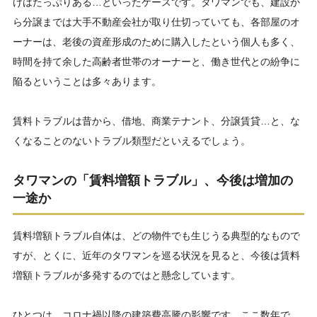
けはたっぷりある…といったケースです。タワマンでも、建設か
ら分譲までは大手不動産会社が取り仕切っていても、各部屋のオ
ーナーは、老後の資産形成のために購入したという個人も多く、
時間を持て余した高齢者世帯のオーナーと、働き世代との紛争に
陥るということは多々あります。
賃料トラブルは昔から、借地、商業テナント、分譲賃貸…と、な
くなることのないトラブル類型だといえるでしょう。
タワマンの「賃料増額トラブル」、今後は増加の
一途か
賃料増額トラブル自体は、どの物件でも生じうる典型的なもので
すが、とくに、近年のタワマンを巡る状況を見ると、今後は賃料
増額トラブルが多発するのではと懸念しています。
ひとつは、コロナ禍以降の建築費高騰の影響です。ここ数年で