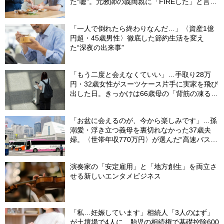
た“嘘”。元教師の義両親に「FIREした」と言え
なかったワケ
「一人で倒れたら終わりなんだ…」〈資産1億
円超・45歳男性〉徹底した節約生活を変え
た“深夜の出来事”
「もう二度と会えなくていい」…手取り28万
円・32歳女性がスーツケース片手に実家を飛び
出した日。きっかけは66歳母の「背筋の凍る一
言」
「お盆に会えるのが、今から楽しみです」…孫
溺愛・浮き立つ義母を裏切れなかった37歳夫
婦。〈世帯年収770万円〉が選んだ“高速バス帰
省”の悲惨な結末
演奏家の「安定雇用」と「地方創生」を両立さ
せる新しいエンタメビジネス
「私…妊娠しています」相続人「3人のはず」
が土壇場で4人に…胎児の相続権で基礎控除600