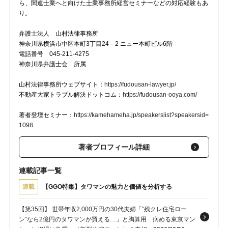
ら、関連士業へと向けた士業事務所経営セミナーなどの対応経験もあ
り。
弁護士法人 山村法律事務所
神奈川県横浜市中区本町3丁目24－2 ニュー本町ビル6階
電話番号 045-211-4275
神奈川県弁護士会 所属
山村法律事務所ウェブサイト：
https://fudousan-lawyer.jp/
不動産大家トラブル解決ドットコム：
https://fudousan-ooya.com/
著者登壇セミナー：
https://kamehameha.jp/speakerslist?speakersid=
1098
著者プロフィール詳細
連載記事一覧
連載
【GGO特集】タワマンの魅力と価値を分析する
【第35回】 世帯年収2,000万円の30代夫婦「“残クレ住宅ロー
ン”なら2億円のタワマンが買える…」と胸算用 病める東京マン