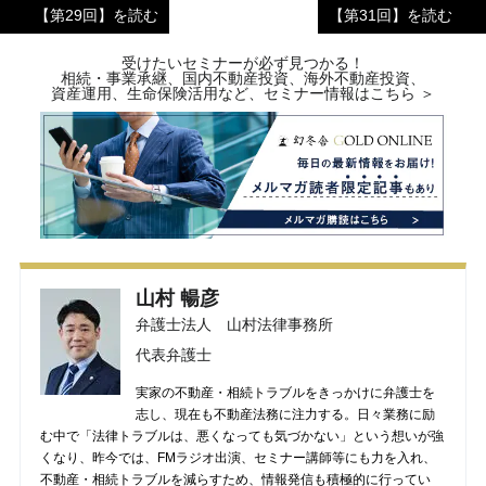
【第29回】を読む
【第31回】を読む
受けたいセミナーが必ず見つかる！
相続・事業承継、国内不動産投資、海外不動産投資、
資産運用、生命保険活用など、セミナー情報はこちら ＞
山村 暢彦
弁護士法人 山村法律事務所
代表弁護士
実家の不動産・相続トラブルをきっかけに弁護士を
志し、現在も不動産法務に注力する。日々業務に励
む中で「法律トラブルは、悪くなっても気づかない」という想いが強
くなり、昨今では、FMラジオ出演、セミナー講師等にも力を入れ、
不動産・相続トラブルを減らすため、情報発信も積極的に行ってい