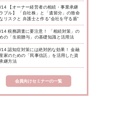
8/14 【オーナー経営者の相続・事業承継
ラブル】 「自社株」と「遺留分」の致命
なリスクと 弁護士と作る”会社を守る盾”
8/14 税務調査に要注意！ 「相続対策」の
めの「生前贈与」の基礎知識と活用法
8/14 認知症対策には絶対的な効果！ 金融
産家のための「民事信託」を活用した資
承継方法
会員向けセミナーの一覧