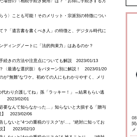
した場合の〈相続手続き費用〉は？「お得に手続きする方
もらう〉ことも可能！そのメリット・宗派別の特徴につい
って？「遺言書を書くべき人」の特徴と、デジタル時代に
エンディングノートに「法的拘束力」はあるのか？
？手続きの方法や注意点についても解説
2023/01/13
は？〈最適な選択肢〉をパターン別に解説！
2023/01/20
るのが“無難”なワケ。初めての人にもわかりやすく、メリ
。その代わり介護してね」孫「ラッキー！」→結果もらい逃
】
2023/02/01
が必要なんて知らなかった…」知らないと大損する「贈与
説】
2023/02/06
0
告しないと“4つの重税のリスク”が…。“絶対に知ってお
関
解説】
2023/02/10
メ