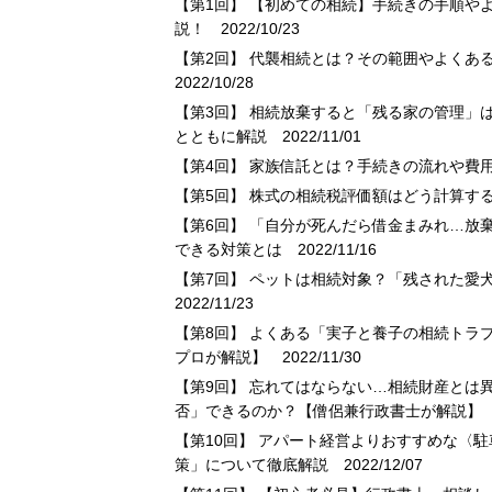
【第1回】 【初めての相続】手続きの手順や
説！
2022/10/23
【第2回】 代襲相続とは？その範囲やよくあ
2022/10/28
【第3回】 相続放棄すると「残る家の管理」
とともに解説
2022/11/01
【第4回】 家族信託とは？手続きの流れや費
【第5回】 株式の相続税評価額はどう計算す
【第6回】 「自分が死んだら借金まみれ…放
できる対策とは
2022/11/16
【第7回】 ペットは相続対象？「残された愛
2022/11/23
【第8回】 よくある「実子と養子の相続トラ
プロが解説】
2022/11/30
【第9回】 忘れてはならない…相続財産とは
否」できるのか？【僧侶兼行政書士が解説】
2
【第10回】 アパート経営よりおすすめな〈
策」について徹底解説
2022/12/07