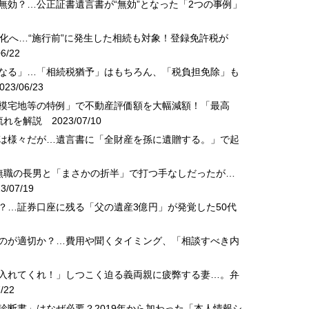
無効？…公正証書遺言書が“無効”となった「2つの事例」
務化へ…“施行前”に発生した相続も対象！登録免許税が
6/22
になる」…「相続税猶予」はもちろん、「税負担免除」も
23/06/23
規模宅地等の特例」で不動産評価額を大幅減額！「最高
流れを解説
2023/07/10
法は様々だが…遺言書に「全財産を孫に遺贈する。」で起
円を無職の長男と「まさかの折半」で打つ手なしだったが…
/07/19
解？…証券口座に残る「父の遺産3億円」が発覚した50代
るのが適切か？…費用や聞くタイミング、「相談すべき内
に入れてくれ！」しつこく迫る義両親に疲弊する妻…。弁
/22
診断書」はなぜ必要？2019年から加わった「本人情報シ