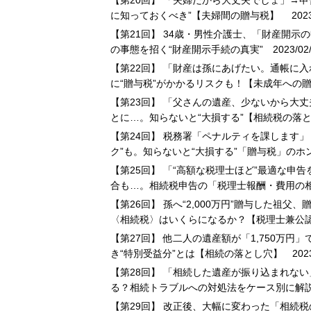
【第20回】 「夫婦だから大丈夫でしょ」→申
に知っておくべき”【夫婦間の贈与税】
2023
【第21回】 34歳・男性介護士、「財産開
の事態を招く“財産開示手続の真実”
2023/02/
【第22回】 「財産は孫にあげたい。通帳に
に“贈与税”がかかるリスクも！【未成年への
【第23回】 「父さんの遺産、少ないから大丈
とに…。知らないと“大損する”【相続税の落
【第24回】 税務署「ペナルティを課します
ク”も。知らないと“大損する”「贈与税」の
【第25回】 「“高額な税理士ほど”最適な申
合も…。相続税申告の「税理士報酬・費用の
【第26回】 孫へ“2,000万円”贈与した祖
〈相続税〉はいくらになるか？【税理士兼公
【第27回】 他二人の遺産額が「1,750万
き“特別受益分”とは【相続の落とし穴】
2023
【第28回】 「相続した遺産が振り込まれな
る？相続トラブルへの対処法をケース別に解
【第29回】 改正後、大幅に変わった「相続