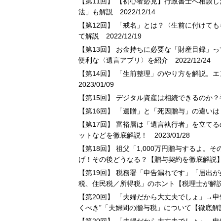
【第11回】 【初心者必見】行政書士へ相談
法」も解説
2022/12/14
【第12回】 「戒名」とは？〈生前に付けて
て解説
2022/12/19
【第13回】 お金持ちに必要な「財産目録」
便利な〈遺言アプリ〉を紹介
2022/12/24
【第14回】 「生前整理」のやり方を解説。
2023/01/09
【第15回】 デジタル資産は相続できるのか
【第16回】 「遺贈」と「死因贈与」の違い
【第17回】 富裕層は「遺言執行者」を立て
ットなどを徹底解説！
2023/01/28
【第18回】 祖父「1,000万円贈与するよ
げ！その後どうなる？【贈与契約を徹底解説
【第19回】 税務署「申告漏れです」「届出
税、住民税／所得税」のホント【税理士が解
【第20回】 「夫婦だから大丈夫でしょ」→申
くべき”「夫婦間の贈与税」について【徹底