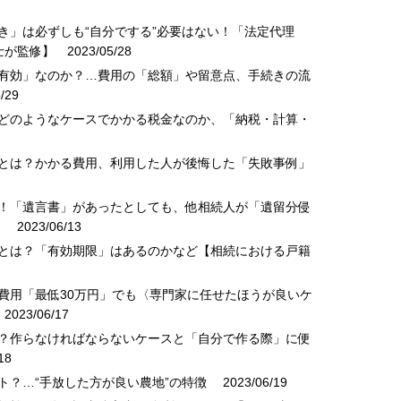
続き」は必ずしも“自分でする”必要はない！「法定代理
士が監修】
2023/05/28
に有効」なのか？…費用の「総額」や留意点、手続きの流
/29
？どのようなケースでかかる税金なのか、「納税・計算・
」とは？かかる費用、利用した人が後悔した「失敗事例」
が！「遺言書」があったとしても、他相続人が「遺留分侵
】
2023/06/13
」とは？「有効期限」はあるのかなど【相続における戸籍
頼費用「最低30万円」でも〈専門家に任せたほうが良いケ
023/06/17
は？作らなければならないケースと「自分で作る際」に便
18
ト？…“手放した方が良い農地”の特徴
2023/06/19