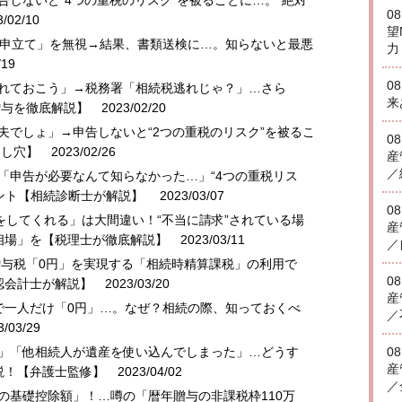
告しないと“4つの重税のリスク”を被ることに…。“絶対
0
/02/10
望
示の申立て」を無視→結果、書類送検に…。知らないと最悪
力
19
0
入れておこう」→税務署「相続税逃れじゃ？」…さら
来
贈与を徹底解説】
2023/02/20
夫でしょ」→申告しないと“2つの重税のリスク”を被るこ
0
とし穴】
2023/02/26
産
／
」「申告が必要なんて知らなかった…」“4つの重税リス
ホント【相続診断士が解説】
2023/03/07
0
告をしてくれる」は大間違い！“不当に請求”されている場
産
相場」を【税理士が徹底解説】
2023/03/11
／
父、贈与税「0円」を実現する「相続時精算課税」の利用で
0
認会計士が解説】
2023/03/20
産
円」で一人だけ「0円」…。なぜ？相続の際、知っておくべ
／
/03/29
い」「他相続人が遺産を使い込んでしまった」…どうす
0
産
説！【弁護士監修】
2023/04/02
／
税の基礎控除額」！…噂の「暦年贈与の非課税枠110万