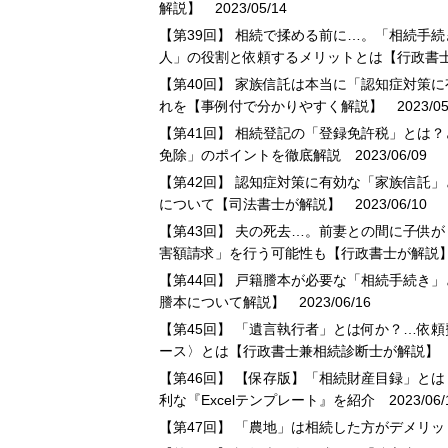
解説】
2023/05/14
【第39回】 相続で揉める前に…。「相続手
人」の役割と依頼するメリットとは【行政書
【第40回】 家族信託は本当に「認知症対策
れを【事例付で分かりやすく解説】
2023/05
【第41回】 相続登記の「登録免許税」とは
免除」のポイントを徹底解説
2023/06/09
【第42回】 認知症対策に有効な「家族信託
について【司法書士が解説】
2023/06/10
【第43回】 夫の死去…。前妻との間に子供
害額請求」を行う可能性も【行政書士が解説
【第44回】 戸籍謄本が必要な「相続手続き
謄本について解説】
2023/06/16
【第45回】 「遺言執行者」とは何か？…依
ース〉とは【行政書士兼相続診断士が解説】
2
【第46回】 【保存版】「相続財産目録」と
利な『Excelテンプレート』を紹介
2023/06/
【第47回】 「農地」は相続した方がデメリッ