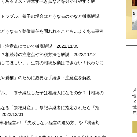
よくあるミス・注意すべき点などを分かりやすく解
5
るトラブル、養子の場合はどうなるのかなど徹底解説
はどうなる？賠償責任を問われることも…よくある事例
用・注意点について徹底解説
2022/11/05
る？相続時の注意点や節税方法も解説
2022/11/12
棄してほしい」。生前の相続放棄はできない！代わりに
犬や愛猫」のために必要な手続き・注意点を解説
メ
ブル」…養子縁組した子は相続人になるのか？【相続の
他
メ
武
異なる「祭祀財産」。祭祀承継者に指定されたら「拒
届
022/12/01
駐車場経営>！「失敗しない経営の進め方」や「税金対