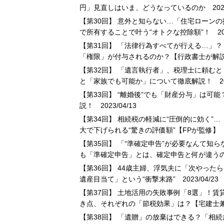
円」見直しはいま、どうなっているのか
2023
【第30回】 意外と知らない…「住宅ローンの
で所有することで叶う“オトクな控除額”！
202
【第31回】 「法律行為すべてが行える…」
「権限」が付与されるのか？【行政書士が解
【第32回】 「遺言執行者」、税理士に頼むと
と「家族でも可能か」について徹底解説！
20
【第33回】 “離婚後”でも「財産分与」は可
説！
2023/04/13
【第34回】 相続税の軽減に“圧倒的に効く”
大で下げられる“驚きの評価額”【FPが監修】
2
【第35回】 「“準確定申告”が必要なんて知ら
も「準確定申告」とは、確定申告と何が違う
【第36回】 44歳主婦、浮気夫に「次やった
遺産目当て」という“衝撃末路”
2023/04/23
【第37回】 土地活用の失敗事例「8選」！
き点、それぞれの「節税効果」は？【宅建士兼
【第38回】 「遺贈」の放棄はできる？「相