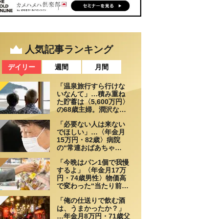
人気記事ランキング
デイリー
週間
月間
「温泉旅行すら行けな
いなんて」…積み重ね
た貯蓄は〈5,600万円〉
の68歳主婦。潤沢な老
後資金を貯めたはずが
「必要ない人は来ない
「馬鹿だった」肩を落
でほしい」…〈年金月
とす理由
15万円・82歳〉病院
の“常連おばあちゃ
ん”に向けられた20代会
「今晩はパン1個で我慢
社員の本音。それでも
するよ」〈年金月17万
通い続ける理由
円・74歳男性〉物価高
で変わった“当たり前の
食卓”
「俺の仕送りで飲む酒
は、うまかったか？」
…年金月8万円・71歳父