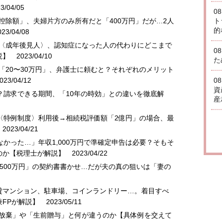
/04/05
0
控除額」、夫婦片方のみ所有だと「400万円」だが…2人
ト
的
3/04/08
？〈成年後見人〉、認知症になった人の代わりにどこまで
0
説】
2023/04/10
た
「20〜30万円」、弁護士に頼むと？それぞれのメリット
23/04/12
0
資
能？請求できる期間、「10年の時効」との違いを徹底解
産
…〈特例制度〉利用後→相続税評価額「2億円」の場合、最
023/04/21
なかった…」年収1,000万円で準確定申告は必要？そもそ
のか【税理士が解説】
2023/04/22
ら500万円」の契約書書かせ…だが夫の真の狙いは「妻の
賃貸マンション、駐車場、コインランドリー…。着目すべ
FPが解説】
2023/05/11
続放棄」や「生前贈与」と何が違うのか【具体例を交えて