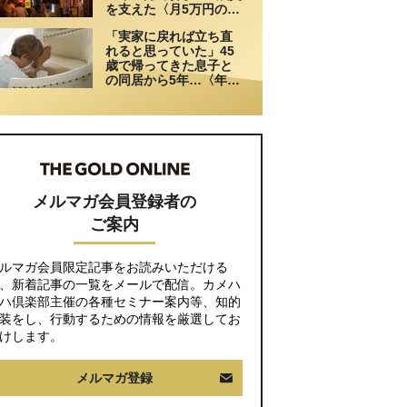
を支えた〈月5万円の援
助〉が途絶えた夜
「実家に戻れば立ち直
れると思っていた」45
歳で帰ってきた息子と
の同居から5年…〈年金
月15万円・75歳母〉が
漏らした本音
メルマガ会員登録者の
ご案内
ルマガ会員限定記事をお読みいただける
、新着記事の一覧をメールで配信。カメハ
ハ倶楽部主催の各種セミナー案内等、知的
装をし、行動するための情報を厳選してお
けします。
メルマガ登録