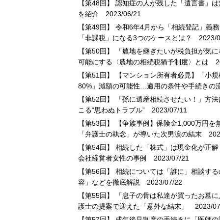
【第48回】 認知症の人が残した「遺言書」は
を紹介
2023/06/21
【第49回】 令和6年4月から「相続登記」義
「非課税」になる3つのケースとは？
2023/0
【第50回】 「農地を継ぎたいが税負担が気
可能にする〈農地の相続税猶予制度〉とは
20
【第51回】 【マンション所有者必見】「小
80%」減額の可能性…適用の条件や手続きの
【第52回】 「孫に遺産相続させたい！」方
こる“思わぬトラブル”
2023/07/11
【第53回】 【争族事例】保険金1,000万
「弁護士の執念」が導いた次男涙の結末
2023
【第54回】 相続した「株式」は現金化が正
会社経営者女性の事例
2023/07/21
【第56回】 相続については「誰に」相談す
容」などを徹底解説
2023/07/22
【第55回】 「息子の骨は私達が買ったお墓
護士の提案で迎えた「意外な結末」
2023/07
【第57回】 成年後見制度の手続きに「医師の