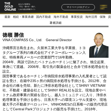
あなたの財産を
マイページ/ログイン
「守る・増やす・残す」
ための総合情報サイト
最新
相続・事業承継
国内不動産
海外不動産
事業投資
海外活用
保険
資
記事一覧
連載一覧
著者一覧
書籍一覧
セミナー情報
お知らせ
著者詳細
徳嶺 勝信
VINA COMPASS Co., Ltd. General Director
沖縄県宮古島生まれ。久留米工業大学を卒業後、トヨ
タグループ系列の株式会社アイチコーポレーション入
社。特殊車両メーカーの営業部門で16年勤務。
2004年、商談で訪れたベトナムホーチミンに魅了され、独立起業、
単身にて渡越。 2006年、取引先の製薬会社と合弁で排水処理会社を
設立。
国営事業であるホーチミン市病院排水処理事業の入札業者として認
証を受け、在籍中235ヶ所の病院排水処理を手掛ける。2012年、合
弁会社の株を売却。新たに浄排水処理会社としてSHINY VIETNAM
社、不動産・建築会社としてSHINY REAL社を設立。現地企業やベ
トナム政府事業の実績を活かし、越人コミュニティに入り、浄排水
処理事業を手掛ける傍ら、日系大手への環境コンサル支援や、現地
最大手の不動産デベロッパー、VINHOMESの日系唯一の販売代理店
としてCentral Parkプロジェクトの販売を手掛けた。2018年、