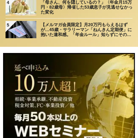
「母さん、何を隠しているの？」〈年金月15万
4
円・82歳母〉帰省した53歳息子が見逃せなかっ
た変化
【メルマガ会員限定】月20万円もらえるはず
5
が…45歳・サラリーマン「ねんきん定期便」に
抱いた違和感。「年金ルール」知らずにそのま
ま20年…65歳で受け取ることになる年金額に唖
然「何かの間違いでは？」