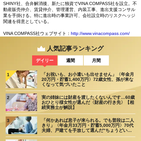
SHINY社、合弁解消後、新たに独資でVINA COMPASS社を設立。不
動産販売仲介、賃貸仲介、管理運営、内装工事、進出支援コンサル
業を手掛ける。特に進出時の事業許可、会社設立時のリスクヘッジ
関連を得意としている。
VINA COMPASS社ウェブサイト：
http://www.vinacompass.com/
人気記事ランキング
デイリー
週間
月間
「お祝いも、お小遣いも出せません」〈年金月
1
20万円・貯蓄1,400万円〉72歳女性、孫が来な
くなって気づいたこと
実の姉妹には財産を渡したくないんです…60歳
2
おひとり様女性が選んだ〈財産の行き先〉【相
続実務士が解説】
「何かあれば息子が来られる。でも普段は二人
3
きり」〈年金月33万円・貯蓄5,000万円〉70代
夫婦、戸建てを手放して選んだ“ちょうどいい
距離”