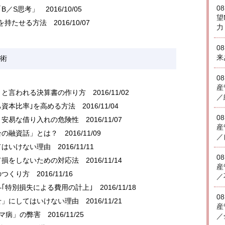
0
B／S思考」
2016/10/05
望
を持たせる方法
2016/10/07
力
0
来
術
0
産
」と言われる決算書の作り方
2016/11/02
／
己資本比率｣を高める方法
2016/11/04
0
 安易な借り入れの危険性
2016/11/07
産
合の融資話」とは？
2016/11/09
／
てはいけない理由
2016/11/11
0
て損をしないための対応法
2016/11/14
産
のつくり方
2016/11/16
／
―｢特別損失による費用の計上｣
2016/11/18
0
せ」にしてはいけない理由
2016/11/21
産
サマ病」の弊害
2016/11/25
／