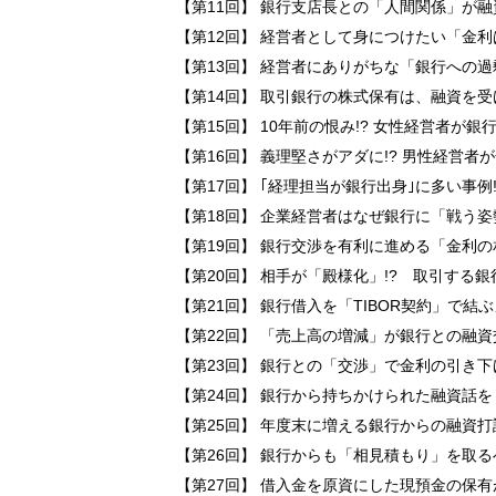
【第11回】 銀行支店長との「人間関係」が
【第12回】 経営者として身につけたい「金
【第13回】 経営者にありがちな「銀行への
【第14回】 取引銀行の株式保有は、融資を
【第15回】 10年前の恨み!? 女性経営者が
【第16回】 義理堅さがアダに!? 男性経営
【第17回】 ｢経理担当が銀行出身｣に多い事例
【第18回】 企業経営者はなぜ銀行に「戦う
【第19回】 銀行交渉を有利に進める「金利
【第20回】 相手が「殿様化」!? 取引する
【第21回】 銀行借入を「TIBOR契約」で結
【第22回】 「売上高の増減」が銀行との融
【第23回】 銀行との「交渉」で金利の引き
【第24回】 銀行から持ちかけられた融資話
【第25回】 年度末に増える銀行からの融資打
【第26回】 銀行からも「相見積もり」を取
【第27回】 借入金を原資にした現預金の保