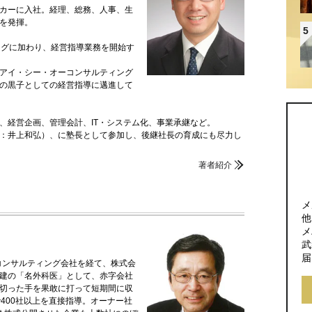
カーに入社。経理、総務、人事、生
を発揮。
5
ングに加わり、経営指導業務を開始す
アイ・シー・オーコンサルティング
の黒子としての経営指導に邁進して
、経営企画、管理会計、IT・システム化、事業承継など。
：井上和弘）、に塾長として参加し、後継社長の育成にも尽力し
著者紹介
メ
他
メ
武
届
コンサルティング会社を経て、株式会
建の「名外科医」として、赤字会社
切った手を果敢に打って短期間に収
400社以上を直接指導。オーナー社