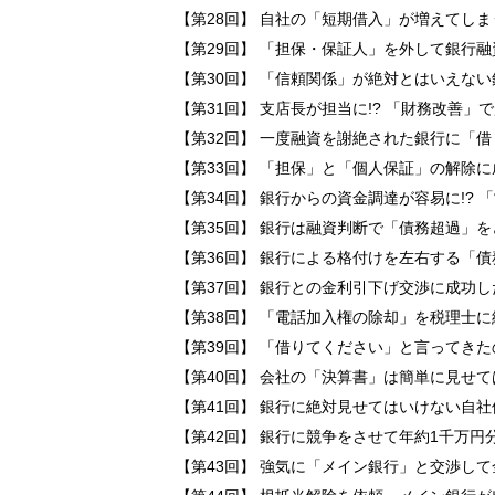
【第28回】 自社の「短期借入」が増えてし
【第29回】 「担保・保証人」を外して銀行
【第30回】 「信頼関係」が絶対とはいえな
【第31回】 支店長が担当に!? 「財務改善
【第32回】 一度融資を謝絶された銀行に「
【第33回】 「担保」と「個人保証」の解除
【第34回】 銀行からの資金調達が容易に!?
【第35回】 銀行は融資判断で「債務超過」
【第36回】 銀行による格付けを左右する「
【第37回】 銀行との金利引下げ交渉に成功
【第38回】 「電話加入権の除却」を税理士
【第39回】 「借りてください」と言ってき
【第40回】 会社の「決算書」は簡単に見せ
【第41回】 銀行に絶対見せてはいけない自
【第42回】 銀行に競争をさせて年約1千万
【第43回】 強気に「メイン銀行」と交渉し