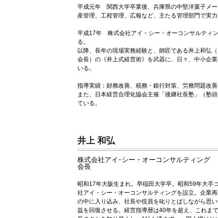
平成元年 関西大学卒業後、兵庫県の中堅洋菓子メー
産管理、工程管理、広報など、主たる管理部門で実力
平成17年 株式会社アイ・シー・オーコンサルティ
る。
以降、長年の現場実務経験と、師匠である井上和弘（
会長）の《井上式経営術》を武器に、日々、中小企業
いる。
指導実績：財務改善、税務・銀行対策、労務問題改善
また、日本経営合理化協会主催「後継社長塾」（塾頭
ている。
井上 和弘
株式会社アイ･シー・オーコンサルティング
会長
昭和17年大阪生まれ。早稲田大学卒。昭和59年大手
社アイ・シー・オーコンサルティングを設立。企業再
の中に入り込み、社長や役員を叱りとばしながら思い
益を回復させる。経営指導暦は40年を超え、これまで