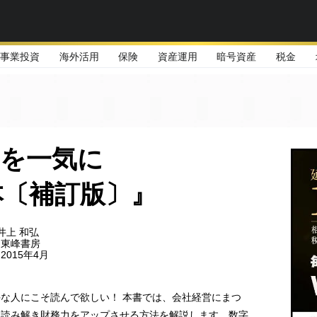
事業投資
海外活用
保険
資産運用
暗号資産
税金
力を一気に
〔補訂版〕』
井上 和弘
：東峰書房
015年4月
な人にこそ読んで欲しい！ 本書では、会社経営にまつ
を読み解き財務力をアップさせる方法を解説します。数字