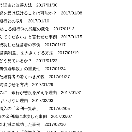
まう理由と改善方法
2017/01/06
融資を受け続けることは可能か？
2017/01/08
い銀行との取引
2017/01/10
」で起こる銀行側の態度の変化
2017/01/13
借りてください」と言わせた事例
2017/01/15
に成功した経営者の事例
2017/01/17
 「営業利益」を大きくする方法
2017/01/19
をどう見ているか？
2017/01/22
債務償還年数」の重要性
2017/01/24
した経営者の驚くべき変貌
2017/01/27
に納得させる方法
2017/01/29
たのに…銀行が態度を変える理由
2017/01/31
てはいけない理由
2017/02/03
社借入の「金利一覧表」
2017/02/05
円分の金利減に成功した事例
2017/02/07
て金利減に成功した事例
2017/02/10