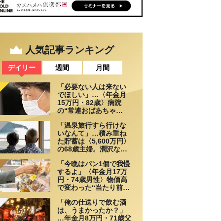
人気記事ランキング
デイリー
週間
月間
「必要ない人は来ない
でほしい」…〈年金月
15万円・82歳〉病院
の“常連おばあちゃ
ん”に向けられた20代会
「温泉旅行すら行けな
社員の本音。それでも
いなんて」…積み重ね
通い続ける理由
た貯蓄は〈5,600万円〉
の68歳主婦。潤沢な老
後資金を貯めたはずが
「今晩はパン1個で我慢
「馬鹿だった」肩を落
するよ」〈年金月17万
とす理由
円・74歳男性〉物価高
で変わった“当たり前の
食卓”
「俺の仕送りで飲む酒
は、うまかったか？」
…年金月8万円・71歳父