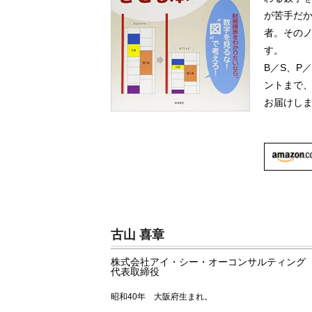
が苦手だ
者。その
す。
B／S、P
ントまで
お届けし
古山 喜章
株式会社アイ・シー・オーコンサルティング
代表取締役
昭和40年 大阪府生まれ。