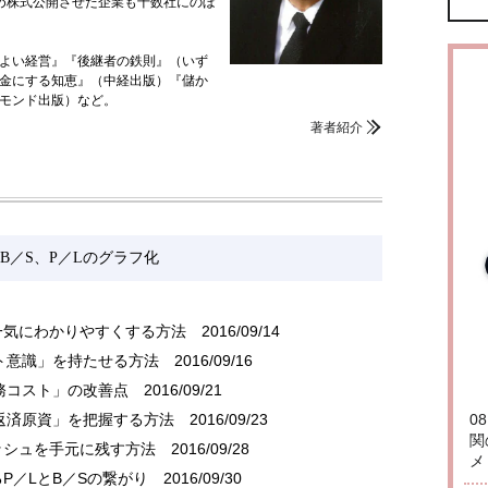
め株式公開させた企業も十数社にのぼ
よい経営』『後継者の鉄則』（いず
金にする知恵』（中経出版）『儲か
モンド出版）など。
著者紹介
B／S、P／Lのグラフ化
一気にわかりやすくする方法
2016/09/14
スト意識」を持たせる方法
2016/09/16
務コスト」の改善点
2016/09/21
の返済原資」を把握する方法
2016/09/23
0
関
ッシュを手元に残す方法
2016/09/28
メ
P／LとB／Sの繋がり
2016/09/30