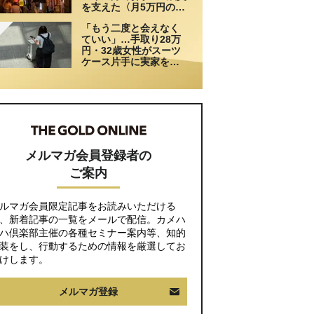
を支えた〈月5万円の援
助〉が途絶えた夜
「もう二度と会えなく
ていい」…手取り28万
円・32歳女性がスーツ
ケース片手に実家を飛
び出した日。きっかけ
は66歳母の「背筋の凍
る一言」
メルマガ会員登録者の
ご案内
ルマガ会員限定記事をお読みいただける
、新着記事の一覧をメールで配信。カメハ
ハ倶楽部主催の各種セミナー案内等、知的
装をし、行動するための情報を厳選してお
けします。
メルマガ登録