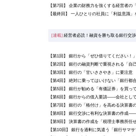
【第7回】 企業の財務力を強くする経営者の「
【最終回】 一人ひとりの社員に「利益意識」
[連載]
経営者必読！融資を勝ち取る銀行交渉
【第1回】 銀行から「ぜひ借りてください！
【第2回】 銀行の融資判断で重視される「自
【第3回】 銀行の「甘いささやき」に要注意
【第4回】 絶対に乗ってはいけない「銀行都
【第5回】 銀行が勧める「有価証券」を買っ
【第6回】 銀行からの借入要請――会社とし
【第7回】 銀行の「格付け」を高める決算書
【第8回】 銀行交渉に有利な決算書の作成―
【第9回】 決算書の作成を「税理士事務所任
【第10回】 銀行を過剰に気遣う「銀行サマ