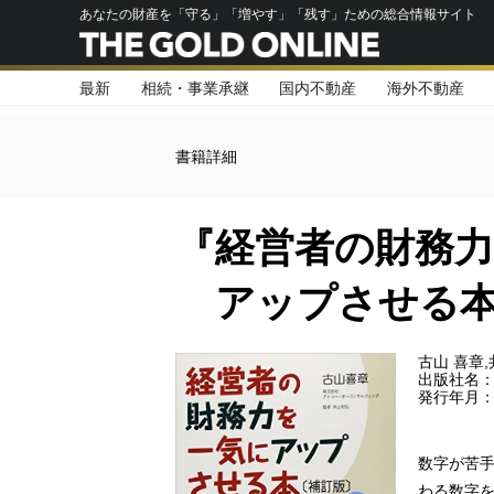
あなたの財産を「守る」「増やす」「残す」ための総合情報サイト
最新
相続・事業承継
国内不動産
海外不動産
書籍詳細
『経営者の財務
アップさせる本
古山 喜章,
出版社名
発行年月：2
数字が苦手
わる数字