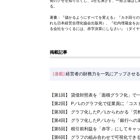
長のクセを知り尽くし、1社も潰さず、一部上場はじ
る。
著書：『儲かるようにすべてを変える』『カネ回りの
れも日本経営合理化協会出版局）、『社内埋蔵金をお
る会社をつくるには、赤字決算にしなさい』（ダイヤ
掲載記事
[連載]
経営者の財務力を一気にアップさせる
【第1回】 貸借対照表を「面積グラフ化」で
【第2回】 P／Lのグラフ化で従業員に「コ
【第3回】 グラフ化したP／Lからわかる「労
【第4回】 グラフ化したP／Lから「銀行へ
【第5回】 税引前利益を「赤字」にしてキャ
【第6回】 グラフの組み合わせで可視化できる