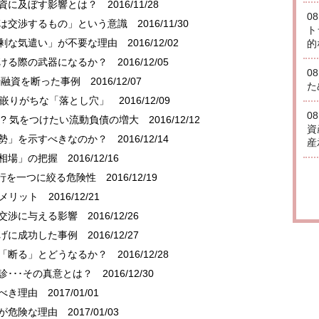
融資に及ぼす影響とは？
2016/11/28
0
利は交渉するもの」という意識
2016/11/30
ト
過剰な気遣い」が不要な理由
2016/12/02
的
受ける際の武器になるか？
2016/12/05
0
銀行融資を断った事例
2016/12/07
た
者が嵌りがちな「落とし穴」
2016/12/09
0
!? 気をつけたい流動負債の増大
2016/12/12
資
姿勢」を示すべきなのか？
2016/12/14
産
の相場」の把握
2016/12/16
銀行を一つに絞る危険性
2016/12/19
ぶメリット
2016/12/21
資交渉に与える影響
2016/12/26
下げに成功した事例
2016/12/27
を「断る」とどうなるか？
2016/12/28
診･･･その真意とは？
2016/12/30
るべき理由
2017/01/01
有が危険な理由
2017/01/03