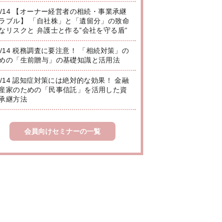
8/14 【オーナー経営者の相続・事業承継
ラブル】 「自社株」と「遺留分」の致命
なリスクと 弁護士と作る”会社を守る盾”
8/14 税務調査に要注意！ 「相続対策」の
めの「生前贈与」の基礎知識と活用法
8/14 認知症対策には絶対的な効果！ 金融
産家のための「民事信託」を活用した資
承継方法
会員向けセミナーの一覧