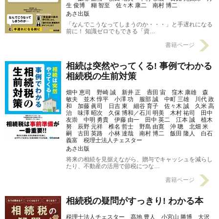
生 俊博 糊 智至 佐々木 康二 南村 博二
あさ出版
「なんでこうなってしまうのか・・・」と手遅れになる
前に！ 知識ゼロでもできる「資…
書籍ページ
相続は突然やってくる! 事例でわかる
相続税の生前対策
畑中 恵司 野崎 誠 新井 正 𠮷田 宙 窪木 康雄 森
敏夫 並木 惇平 小澤 功 服部 誠 中町 三雄 川代 政
和 加藤 眞司 日吉 東 細谷 育子 佐々木 誠 久米 高
治 味澤 昭次 久保 博和／石川 明美 木村 祐司 田中
友崇 中明 勇貴 伊藤 由一 田中 英二 江本 誠 植木
努 辰野 元祥 椎名 哲士 野島 由寛 沖 聰 北畑 米
嗣 古田 英路 小林 達哉 南村 博二 飯田 隆人 白石
義富 税理士法人チェスター
あさ出版
将来の相続を見据えながら、贈与でキャッシュを減らし
たり、不動産の活用で節税につな…
書籍ページ
相続税の疑問がすっきり! わかる本
税理士法人チェスター 髙地 豊人 小宮山 勝博 大沢