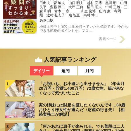
日出夫 森 敏夫 山口 明夫 越村 宜博 黒川 明 山田
良平 齋藤 淳二 大坪 正典 横田 昭夫 中町 三雄 三
森 和明 青木 一彦 舟生 俊博 山内 薫 寺岡
剛 辻村 登志子 糊 智至 南村 博二
あさ出版
地価上昇中！ 家や土地を持っていたら必読です。今から
できる節税のポイントを、プロ…
書籍ページ
人気記事ランキング
デイリー
週間
月間
「お祝いも、お小遣いも出せません」〈年金月
1
20万円・貯蓄1,400万円〉72歳女性、孫が来な
くなって気づいたこと
実の姉妹には財産を渡したくないんです…60歳
2
おひとり様女性が選んだ〈財産の行き先〉【相
続実務士が解説】
「何かあれば息子が来られる。でも普段は二人
3
きり」〈年金月33万円・貯蓄5,000万円〉70代