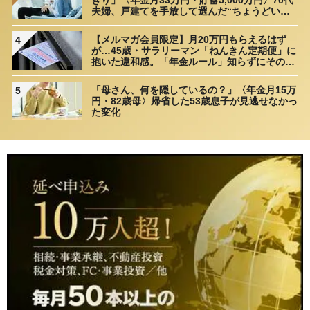
夫婦、戸建てを手放して選んだ“ちょうどいい
距離”
【メルマガ会員限定】月20万円もらえるはず
4
が…45歳・サラリーマン「ねんきん定期便」に
抱いた違和感。「年金ルール」知らずにそのま
ま20年…65歳で受け取ることになる年金額に唖
然「何かの間違いでは？」
「母さん、何を隠しているの？」〈年金月15万
5
円・82歳母〉帰省した53歳息子が見逃せなかっ
た変化