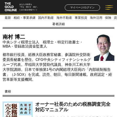
あなたの財産を
マイページ/ログイン
「守る・増やす・残す」
ための総合情報サイト
最新
相続・事業承継
国内不動産
海外不動産
事業投資
海外活用
保険
資
記事一覧
連載一覧
著者一覧
書籍一覧
セミナー情報
お知らせ
著者詳細
南村 博二
中央シティ税理士法人 税理士・特定行政書士・
MBA・登録政治資金監査人
都市銀行役員、総務大臣政務官秘書、参議院外交防衛
委員長秘書を歴任。CFG中央シティフィナンシャルグ
ループ代表。早稲田大学賛助代議員、神奈川工科大学
大学院講師。日本で単独第1号の内閣総理大臣宛の「内部統制報告
書」（J-SOX）を完成。読売、朝日、毎日新聞連載。政府認定・経
営革新等支援機関。
書籍
オーナー社長のための税務調査完全
対応マニュアル