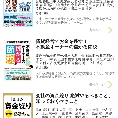
渡邊 勝也,田中 久夫,加藤 元弘,植﨑 茂,藤原 重光,後藤 勇
輝,岩澤 信吾,中山 隆太郎,永井 孝幸,前田 吉彦,石垣 貴久,
笠原 伸哉,内芝 公輔,南村 博二,本田 将智
あさ出版
中小・オーナー企業のための税務調査の対策本が登場。
多くの税務調査を経験してきた…
書籍ページ
賃貸経営でお金を残す！
不動産オーナーの儲かる節税
渡邊 浩滋,粟野 淳一,根岸 大助,小金澤 誠,野末 和宏,阿久
津 公一,田中 英二,山本 愉章,宮﨑 健,宇賀 一夫,江本 誠,枡
田 宗利,末吉 英明,伊東 正智,南村 博二,宮川 英之
あさ出版
人口減少社会に加えて、相続税の大増税により、賃貸物
件は供給過多状態にあります。不…
書籍ページ
会社の資金繰り 絶対やるべきこと、
知っておくべきこと
徳永 貴則 風張 広美 平井 敬士 窪木 康雄 小高 正
之 土江 誠一郎 森 敏夫 浅井 政晃 高田 寛 岸 健
一 飯塚 正裕 横田 昭夫 中村 泰宏 日比 亮太郎 舟