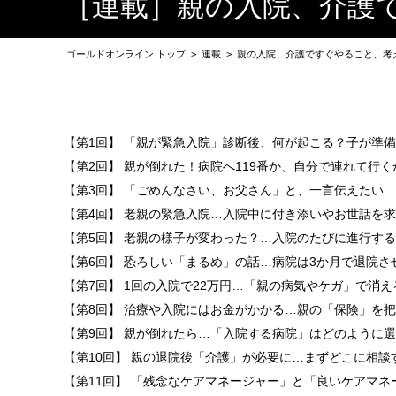
［連載］親の入院、介護
ゴールドオンライン トップ
>
連載
>
親の入院、介護ですぐやること、考
【第1回】 「親が緊急入院」診断後、何が起こる？子が準
【第2回】 親が倒れた！病院へ119番か、自分で連れて行
【第3回】 「ごめんなさい、お父さん」と、一言伝えたい
【第4回】 老親の緊急入院…入院中に付き添いやお世話を
【第5回】 老親の様子が変わった？…入院のたびに進行す
【第6回】 恐ろしい「まるめ」の話…病院は3か月で退院さ
【第7回】 1回の入院で22万円…「親の病気やケガ」で消
【第8回】 治療や入院にはお金がかかる…親の「保険」を
【第9回】 親が倒れたら…「入院する病院」はどのように
【第10回】 親の退院後「介護」が必要に…まずどこに相談
【第11回】 「残念なケアマネージャー」と「良いケアマネ