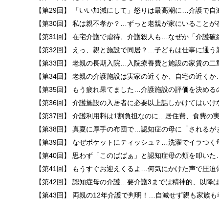
【第29回】 「いい加減にして」怒りは最高潮に…介護で自
【第30回】 私は親不孝か？…ずっと老親が家にいることが
【第31回】 在宅介護で虐待、介護殺人も…なぜか「介護破
【第32回】 えっ、親と施設で同居？…子どもは仕事に通う
【第33回】 老親の長期入院…入院療養費と施設の家賃の二
【第34回】 老親の介護施設は実家の近くか、自宅の近くか
【第35回】 もう疲れ果てました…介護施設の評価を決める
【第36回】 介護施設の入居者に必要以上話しかけてはいけ
【第37回】 介護利用料は1割負担なのに…居住費、食費の
【第38回】 真夏に厚手の布団で…認知症の母に「されるが
【第39回】 なぜポケットにティッシュ？…洗濯でイラつく
【第40回】 思わず「このばばぁ」と認知症母の頬を叩いた
【第41回】 もうすぐお迎えくるよ…何気にかけた声で圧迫
【第42回】 認知症母の介護…要介護3までは精神的、以降
【第43回】 両親の12年介護で判明！…自滅せず親も家族