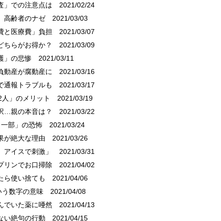
査」での注意点は
2021/02/24
」高齢者のナゼ
2021/03/03
費と医療費」負担
2021/03/07
どちらがお得か？
2021/03/09
護」の悲惨
2021/03/11
負動産が腐動産に
2021/03/16
で通報トラブルも
2021/03/17
2人」のメリット
2021/03/19
択…親の本音は？
2021/03/22
く一部」の恐怖
2021/03/24
果が絶大な理由
2021/03/26
、アイスで刺激」
2021/03/31
プリンでお口掃除
2021/04/02
たら使い捨ても
2021/04/06
いう数字の意味
2021/04/08
んでいた薬に唖然
2021/04/13
ない絶句の行動
2021/04/15