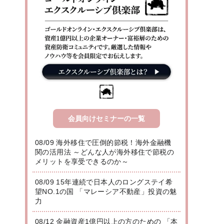
会員向けセミナーの一覧
08/09 海外移住で圧倒的節税！海外金融機
関の活用法 ～どんな人が海外移住で節税の
メリットを享受できるのか～
08/09 15年連続で日本人のロングステイ希
望NO.1の国 「マレーシア不動産」投資の魅
力
08/12 金融資産1億円以上の方のための 「本