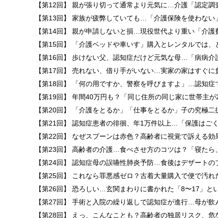
【第12回】 親が張り切って通常より元気に…介護「認定調
【第13回】 家族が疲弊していても…「介護保険を使わない
【第14回】 親が申請しないと損…現役世代より重い「介護
【第15回】 「介護ベッドや車いす」購入とレンタルでは、
【第16回】 歩けない父、認知症だけど元気な母…「病病介
【第17回】 売れない、借り手がいない…実家の家はすぐに
【第18回】 「何の用ですか、警察を呼びますよ」…認知症
【第19回】 年間40万円も？「同じ住所の同じ家に世帯主が
【第20回】 「介護をとるか」「仕事をとるか」子の究極二
【第21回】 認知症患者の徘徊、年1万件以上…「保護はご
【第22回】 なぜスプーンは赤色？高齢者に視覚で訴える効
【第23回】 高齢者の介護…食べさせ方のコツは？「寝たら
【第24回】 認知症母の誤嚥性肺炎予防…食後はデザートの
【第25回】 これなら罪悪感ゼロ？古着大量購入で便で汚れ
【第26回】 恐ろしい…玄関まわりに書かれた「8〜17」と
【第27回】 手術と入院の繰り返しで認知症が進行…母が飲
【第28回】 えっ、こんなことも？高齢者の独居リスク、危