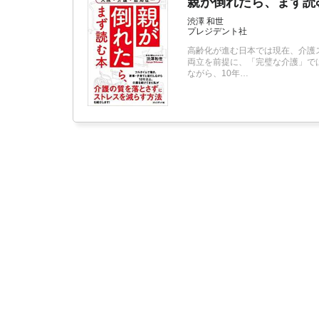
親が倒れたら、まず読
渋澤 和世
プレジデント社
高齢化が進む日本では現在、介護
両立を前提に、「完璧な介護」で
ながら、10年…