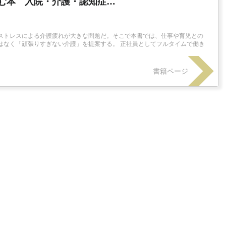
む本 入院・介護・認知症…
ストレスによる介護疲れが大きな問題だ。そこで本書では、仕事や育児との
はなく「頑張りすぎない介護」を提案する。 正社員としてフルタイムで働き
書籍ページ