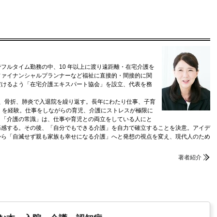
）でフルタイム勤務の中、10 年以上に渡り遠距離・在宅介護を
ファイナンシャルプランナーなど福祉に直接的・間接的に関
だけるよう「在宅介護エキスパート協会」を設立、代表を務
、骨折、肺炎で入退院を繰り返す。長年にわたり仕事、子育
」を経験。仕事をしながらの育児、介護にストレスが極限に
、「介護の常識」は、仕事や育児との両立をしている人にと
痛感する。その後、「自分でもできる介護」を自力で確立することを決意。アイデ
から「自滅せず親も家族も幸せになる介護」へと発想の視点を変え、現代人のため
著者紹介