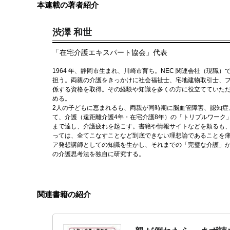
本連載の著者紹介
渋澤 和世
「在宅介護エキスパート協会」代表
1964 年、静岡市生まれ、川崎市育ち。NEC 関連会社（現職
担う。両親の介護をきっかけに社会福祉士、宅地建物取引士、
係する資格を取得。その経験や知識を多くの方に役立てていた
める。
2人の子どもに恵まれるも、両親が同時期に脳血管障害、認知症
て、介護（遠距離介護4年・在宅介護8年）の「トリプルワーク
まで達し、介護疲れを起こす。書籍や情報サイトなどを頼るも
っては、全てこなすことなど到底できない理想論であることを
ア発想講師としての知識を生かし、それまでの「完璧な介護」
の介護思考法を独自に研究する。
関連書籍の紹介