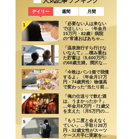
人気記事ランキング
デイリー
週間
月間
「必要ない人は来ない
1
でほしい」…〈年金月
15万円・82歳〉病院
の“常連おばあちゃ
ん”に向けられた20代会
「温泉旅行すら行けな
社員の本音。それでも
2
いなんて」…積み重ね
通い続ける理由
た貯蓄は〈5,600万円〉
の68歳主婦。潤沢な老
後資金を貯めたはずが
「今晩はパン1個で我慢
「馬鹿だった」肩を落
3
するよ」〈年金月17万
とす理由
円・74歳男性〉物価高
で変わった“当たり前の
食卓”
「俺の仕送りで飲む酒
4
は、うまかったか？」
…年金月8万円・71歳父
を支えた〈月5万円の援
助〉が途絶えた夜
「もう二度と会えなく
5
ていい」…手取り28万
円・32歳女性がスーツ
ケース片手に実家を飛