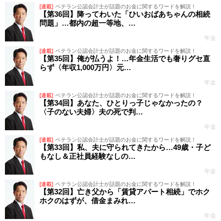
[連載]
ベテラン公認会計士が話題のお金に関するワードを解説！
【第36回】降ってわいた「ひいおばあちゃんの相続
問題」…都内の超一等地、…
年金
[連載]
ベテラン公認会計士が話題のお金に関するワードを解説！
【第35回】俺が払うよ！…年金生活でも奢りグセ直
らず〈年収1,000万円〉元…
年金
[連載]
ベテラン公認会計士が話題のお金に関するワードを解説！
【第34回】あなた、ひとりっ子じゃなかったの？
〈子のない夫婦〉夫の死で判…
年金
[連載]
ベテラン公認会計士が話題のお金に関するワードを解説！
【第33回】私、夫に守られてきたから…49歳・子ど
もなし＆正社員経験なしの…
年金
[連載]
ベテラン公認会計士が話題のお金に関するワードを解説！
【第32回】亡き父から「賃貸アパート相続」でホク
ホクのはずが、借金まみれ…
年金