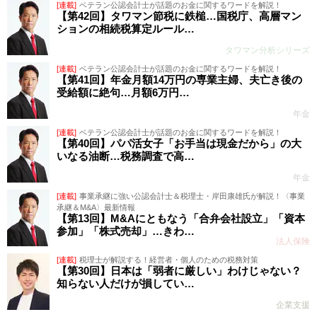
[連載]
ベテラン公認会計士が話題のお金に関するワードを解説！
【第42回】タワマン節税に鉄槌…国税庁、高層マン
ションの相続税算定ルール…
タワマン分析シリーズ
[連載]
ベテラン公認会計士が話題のお金に関するワードを解説！
【第41回】年金月額14万円の専業主婦、夫亡き後の
受給額に絶句…月額6万円…
年金
[連載]
ベテラン公認会計士が話題のお金に関するワードを解説！
【第40回】パパ活女子「お手当は現金だから」の大
いなる油断…税務調査で高…
年金
[連載]
事業承継に強い公認会計士＆税理士・岸田康雄氏が解説！〈事業
承継＆M&A〉最新情報
【第13回】M&Aにともなう「合弁会社設立」「資本
参加」「株式売却」…きわ…
法人保険
[連載]
税理士が解説する！経営者・個人のための税務対策
【第30回】日本は「弱者に厳しい」わけじゃない？
知らない人だけが損してい…
企業支援