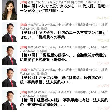
[連載]
意外と知らない？身近な法律の疑問を司法書士が徹底解説！
【第48回】2人では広すぎるから…60代夫婦、住宅ロ
ーン完済した“首都圏・…
相続対策
[連載]
事業承継に強い公認会計士＆税理士・岸田康雄氏が解説！〈事業
承継＆M&A〉最新情報
【第12回】父の会社、社内のエース営業マンに継が
せたい…「従業員への事業…
事業承継
[連載]
事業承継に強い公認会計士＆税理士・岸田康雄氏が解説！〈事業
承継＆M&A〉最新情報
【第11回】「富裕層の皆様へ。」金融機関が積極的
に提案する節税策〈株特外…
法人保険
[連載]
事業承継に強い公認会計士＆税理士・岸田康雄氏が解説！〈事業
承継＆M&A〉最新情報
【第10回】息子には株、娘には現金。経営者の相
続・事業承継、法人契約の〈…
法人保険
[連載]
事業承継に強い公認会計士＆税理士・岸田康雄氏が解説！〈事業
承継＆M&A〉最新情報
【第9回】経営者の相続・事業承継に有効…法人契約
の「長期平準定期保険」…
法人保険