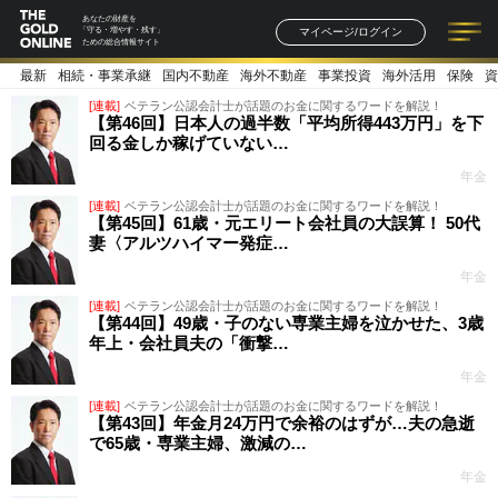
あなたの財産を
マイページ/ログイン
「守る・増やす・残す」
ための総合情報サイト
最新
相続・事業承継
国内不動産
海外不動産
事業投資
海外活用
保険
資
記事一覧
連載一覧
著者一覧
書籍一覧
セミナー情報
お知らせ
[連載]
ベテラン公認会計士が話題のお金に関するワードを解説！
【第46回】日本人の過半数「平均所得443万円」を下
回る金しか稼げていない…
年金
[連載]
ベテラン公認会計士が話題のお金に関するワードを解説！
【第45回】61歳・元エリート会社員の大誤算！ 50代
妻〈アルツハイマー発症…
年金
[連載]
ベテラン公認会計士が話題のお金に関するワードを解説！
【第44回】49歳・子のない専業主婦を泣かせた、3歳
年上・会社員夫の「衝撃…
年金
[連載]
ベテラン公認会計士が話題のお金に関するワードを解説！
【第43回】年金月24万円で余裕のはずが…夫の急逝
で65歳・専業主婦、激減の…
年金