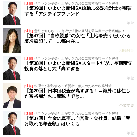
[連載]
ベテラン公認会計士が話題のお金に関するワードを解説！
【第39回】いよいよ新NISA始動…公認会計士が警告
する「アクティブファンド…
年金
[連載]
意外と知らない？身近な法律の疑問を司法書士が徹底解説！
【第47回】“自称親戚”の女性「土地を売りたいから
署名捺印して」…都内在…
相続対策
[連載]
ベテラン公認会計士が話題のお金に関するワードを解説！
【第38回】いよいよ新NISAスタートだが…長期積立
投資の落とし穴「高すぎる…
年金
[連載]
税理士が解説する！経営者・個人のための税務対策
【第29回】日本は税金が高すぎる！→海外に移住し
た富裕層たち…節税「でき…
企業支援
[連載]
ベテラン公認会計士が話題のお金に関するワードを解説！
【第37回】年金の真実…自営業・会社員、結局「受
け取れる年金額」はいくら…
年金