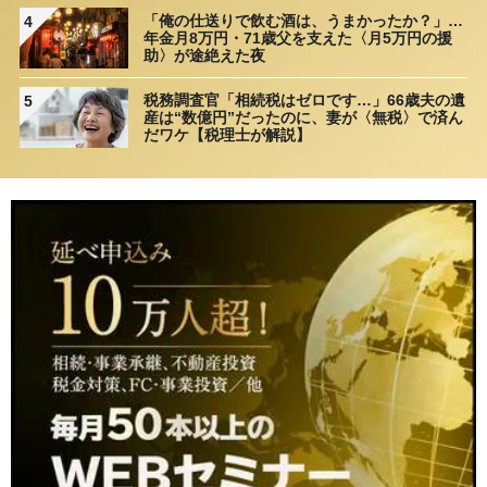
「俺の仕送りで飲む酒は、うまかったか？」…
4
年金月8万円・71歳父を支えた〈月5万円の援
助〉が途絶えた夜
税務調査官「相続税はゼロです…」66歳夫の遺
5
産は“数億円”だったのに、妻が〈無税〉で済ん
だワケ【税理士が解説】