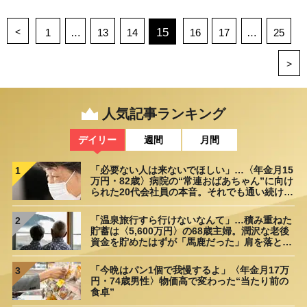
<
15
1
…
13
14
16
17
…
25
>
人気記事ランキング
デイリー
週間
月間
「必要ない人は来ないでほしい」…〈年金月15
1
万円・82歳〉病院の“常連おばあちゃん”に向け
られた20代会社員の本音。それでも通い続ける
理由
「温泉旅行すら行けないなんて」…積み重ねた
2
貯蓄は〈5,600万円〉の68歳主婦。潤沢な老後
資金を貯めたはずが「馬鹿だった」肩を落とす
理由
「今晩はパン1個で我慢するよ」〈年金月17万
3
円・74歳男性〉物価高で変わった“当たり前の
食卓”