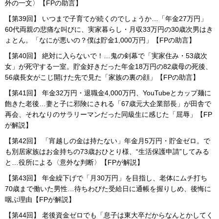
外の一文〉【FPの助言】
【第39回】 いつまで子育てが続くのでしょうか…「年金27万円」
60代両親の悲痛な叫びに、実家暮らし・月収33万円の30歳次男はき
ょとん。「なにが悪いの？僕は貯金1,000万円」【FPの助言】
【第40回】 絶対に入らないで！…鬼の剣幕で「実家住み・53歳次
女」が死守する一室。貯金好きだった年金18万円の82歳母の死後、
56歳長女がこじ開けた先で見た「家族の裏の顔」【FPの助言】
【第41回】 年金32万円・退職金4,000万円、YouTubeとカップ麺に
飽きた老後…妻と子に邪険にされる「67歳元大企業部長」が田舎で
再会、それなりのサラリーマンだった同級生に感じた「屈辱」【FP
が解説】
【第42回】 「宵越しの金は持たない」年金月5万円・貯金ゼロ。で
も別居家族はお金持ちの73歳おひとり様、“生活保護申請”してみる
と…役所による〈意外な判断〉【FPが解説】
【第43回】 年金繰下げで「月30万円」を目指し、老体にムチ打ち
70歳まで働いた男性…待ちわびた受給日に通帳を握りしめ、後悔に
咽ぶ理由【FPが解説】
【第44回】 老後資金ゼロでも「息子は東大卒だからなんとかしてく