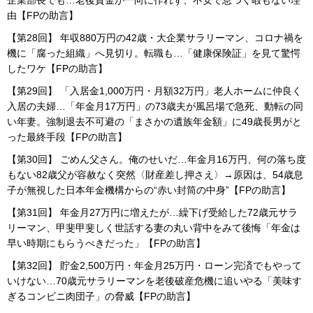
企業部長でも…老後資金が一向に作れず、不安で息つく暇もない理
由【FPの助言】
【第28回】 年収880万円の42歳・大企業サラリーマン、コロナ禍を
機に「腐った組織」へ見切り。転職も…「健康保険証」を見て驚愕
したワケ【FPの助言】
【第29回】 「入居金1,000万円・月額32万円」老人ホームに仲良く
入居の夫婦…「年金月17万円」の73歳夫が風呂場で急死、動転の同
い年妻。強制退去不可避の「まさかの遺族年金額」に49歳長男がと
った最終手段【FPの助言】
【第30回】 ごめん父さん。俺のせいだ…年金月16万円、何の落ち度
もない82歳父が容赦なく突然〈財産差し押さえ〉→原因は、54歳息
子が無視した日本年金機構からの“赤い封筒の中身”【FPの助言】
【第31回】 年金月27万円に増えたが…繰下げ受給した72歳元サラ
リーマン、甲斐甲斐しく世話する妻の丸い背中をみて後悔「年金は
早い時期にもらうべきだった」【FPの助言】
【第32回】 貯金2,500万円・年金月25万円・ローン完済でもやって
いけない…70歳元サラリーマンを老後破産危機に追いやる「美味す
ぎるコンビニ肉団子」の脅威【FPの助言】