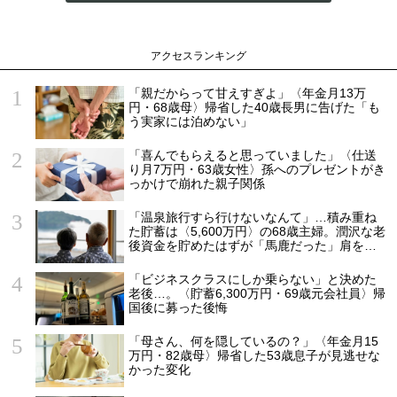
アクセスランキング
「親だからって甘えすぎよ」〈年金月13万
円・68歳母〉帰省した40歳長男に告げた「も
う実家には泊めない」
「喜んでもらえると思っていました」〈仕送
り月7万円・63歳女性〉孫へのプレゼントがき
っかけで崩れた親子関係
「温泉旅行すら行けないなんて」…積み重ね
た貯蓄は〈5,600万円〉の68歳主婦。潤沢な老
後資金を貯めたはずが「馬鹿だった」肩を落
とす理由
「ビジネスクラスにしか乗らない」と決めた
老後…。〈貯蓄6,300万円・69歳元会社員〉帰
国後に募った後悔
「母さん、何を隠しているの？」〈年金月15
万円・82歳母〉帰省した53歳息子が見逃せな
かった変化