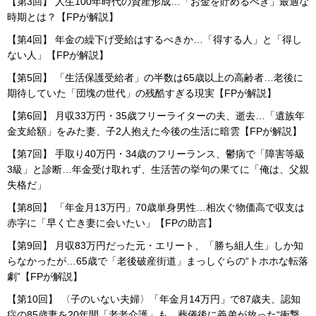
【第3回】 人生100年時代の資産形成…「お金を貯めるべき」最適な
時期とは？【FPが解説】
【第4回】 年金の繰下げ受給はするべきか…「得する人」と「得し
ない人」【FPが解説】
【第5回】 「生活保護受給者」の半数は65歳以上の高齢者…老後に
期待していた「団塊の世代」の残酷すぎる現実【FPが解説】
【第6回】 月収33万円・35歳フリーライターの夫、逝去…「遺族年
金支給額」をみた妻、子2人抱えた今後の生活に暗雲【FPが解説】
【第7回】 手取り40万円・34歳のフリーランス、鬱病で「障害等級
3級」と診断…年金受け取れず、生活苦の挙句の果てに「俺は、父親
失格だ」
【第8回】 「年金月13万円」70歳単身男性…相次ぐ物価高で収支は
赤字に「早く亡き妻に会いたい」【FPの助言】
【第9回】 月収83万円だった元・エリート、「勝ち組人生」しか知
らなかったが…65歳で「老後破産街道」まっしぐらの“トホホな転落
劇”【FPが解説】
【第10回】 〈子のいない夫婦〉「年金月14万円」で87歳夫、認知
症の85歳妻を20年間「老老介護」も…葬儀後に義弟が放った“衝撃