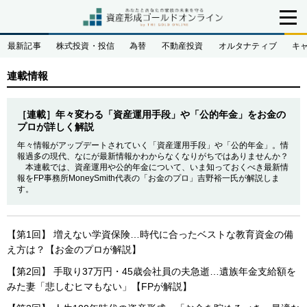
最新記事
株式投資・投信
為替
不動産投資
オルタナティブ
キ
連載情報
［連載］年々変わる「資産運用手段」や「公的年金」をお金の
プロが詳しく解説
年々情報がアップデートされていく「資産運用手段」や「公的年金」。情
報過多の現代、なにが最新情報かわからなくなりがちではありませんか？
本連載では、資産運用や公的年金について、いま知っておくべき最新情
報をFP事務所MoneySmith代表の「お金のプロ」吉野裕一氏が解説しま
す。
【第1回】 増えない学資保険…時代に合ったベストな教育資金の備
え方は？【お金のプロが解説】
【第2回】 手取り37万円・45歳会社員の夫急逝…遺族年金支給額を
みた妻「悲しむヒマもない」【FPが解説】