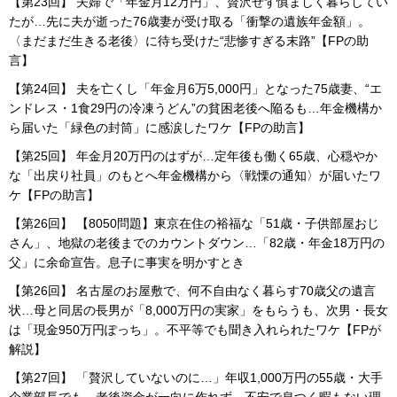
【第23回】 夫婦で「年金月12万円」、贅沢せず慎ましく暮らしてい
たが…先に夫が逝った76歳妻が受け取る「衝撃の遺族年金額」。
〈まだまだ生きる老後〉に待ち受けた“悲惨すぎる末路”【FPの助
言】
【第24回】 夫を亡くし「年金月6万5,000円」となった75歳妻、“エ
ンドレス・1食29円の冷凍うどん”の貧困老後へ陥るも…年金機構か
ら届いた「緑色の封筒」に感涙したワケ【FPの助言】
【第25回】 年金月20万円のはずが…定年後も働く65歳、心穏やか
な「出戻り社員」のもとへ年金機構から〈戦慄の通知〉が届いたワ
ケ【FPの助言】
【第26回】 【8050問題】東京在住の裕福な「51歳・子供部屋おじ
さん」、地獄の老後までのカウントダウン…「82歳・年金18万円の
父」に余命宣告。息子に事実を明かすとき
【第26回】 名古屋のお屋敷で、何不自由なく暮らす70歳父の遺言
状…母と同居の長男が「8,000万円の実家」をもらうも、次男・長女
は「現金950万円ぽっち」。不平等でも聞き入れられたワケ【FPが
解説】
【第27回】 「贅沢していないのに…」年収1,000万円の55歳・大手