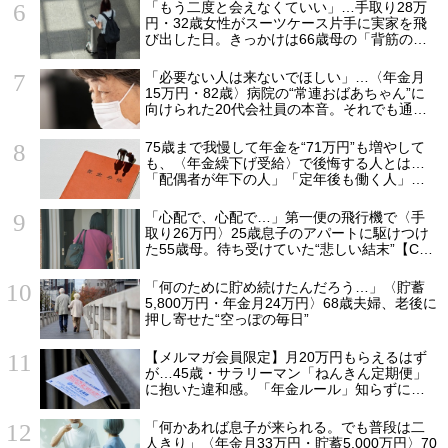
「もう二度と会えなくていい」…手取り28万
円・32歳女性がスーツケース片手に実家を飛
び出した日。きっかけは66歳母の「背筋の凍
る一言」
「必要ない人は来ないでほしい」…〈年金月
15万円・82歳〉病院の“常連おばあちゃん”に
向けられた20代会社員の本音。それでも通い
続ける理由
75歳まで我慢して年金を“71万円”も増やして
も、〈年金繰下げ受給〉で後悔する人とは…
「配偶者が年下の人」「定年後も働く人」
「特別な年金を受け取れる人」【CFPが解
説】
「心配で、心配で…」第一便の飛行機で〈手
取り26万円〉25歳息子のアパートに駆けつけ
た55歳母。待ち受けていた“悲しい結末”【CFP
の助言】
「何のために貯め続けたんだろう…」〈貯蓄
5,800万円・年金月24万円〉68歳夫婦、老後に
押し寄せた“空っぽの毎日”
【メルマガ会員限定】月20万円もらえるはず
が…45歳・サラリーマン「ねんきん定期便」
に抱いた違和感。「年金ルール」知らずにそ
のまま20年…65歳で受け取ることになる年金
額に唖然「何かの間違いでは？」
「何かあれば息子が来られる。でも普段は二
人きり」〈年金月33万円・貯蓄5,000万円〉70