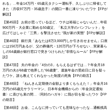
れる」…年金14万円・65歳元タクシー運転手、久しぶりに帰省して
きた〈月収97万円・35歳息子〉の開口一番に凍りついたワケ【FPが
解説】
【第45回】 お前が思っているほど、ウチは裕福じゃないんだ…年収
900万円・大企業に勤める50歳父、「私立大学のパンフレット」を
広げてはしゃぐ「三男」を撃沈させた “我が家の実態”【FPが解説】
【第46回】 銀行員「あなたは8万3,000円しか引き出せません」口座
には150万円あるが、父の葬儀代・120万円が下ろせない…実家暮ら
しの54歳娘が銀行窓口で突きつけられた“非情なルール”【FPが解
説】
【第47回】 夫の年金の「4分の3」もらえるはずでは…？年金月18
万円の夫が68歳で他界した“66歳妻”、遺族年金の受給日に目を疑っ
たワケ。誰も教えてくれなかった制度の死角【FPの助言】
【第48回】 「ねんきん定期便の金額より多くもらえた！」年金月16
万円の65歳元サラリーマン、日本年金機構からの〈年金決定通知
書〉に喜びも束の間…〈同封のハガキ〉に我が目を疑ったワケ【FP
の助言】
【第48回】 お金、こんなに持っていても意味なかったな…通帳残高