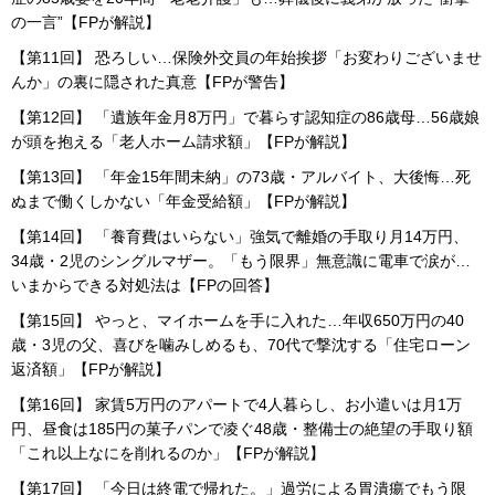
の一言”【FPが解説】
【第11回】 恐ろしい…保険外交員の年始挨拶「お変わりございませ
んか」の裏に隠された真意【FPが警告】
【第12回】 「遺族年金月8万円」で暮らす認知症の86歳母…56歳娘
が頭を抱える「老人ホーム請求額」【FPが解説】
【第13回】 「年金15年間未納」の73歳・アルバイト、大後悔…死
ぬまで働くしかない「年金受給額」【FPが解説】
【第14回】 「養育費はいらない」強気で離婚の手取り月14万円、
34歳・2児のシングルマザー。「もう限界」無意識に電車で涙が…
いまからできる対処法は【FPの回答】
【第15回】 やっと、マイホームを手に入れた…年収650万円の40
歳・3児の父、喜びを噛みしめるも、70代で撃沈する「住宅ローン
返済額」【FPが解説】
【第16回】 家賃5万円のアパートで4人暮らし、お小遣いは月1万
円、昼食は185円の菓子パンで凌ぐ48歳・整備士の絶望の手取り額
「これ以上なにを削れるのか」【FPが解説】
【第17回】 「今日は終電で帰れた。」過労による胃潰瘍でもう限