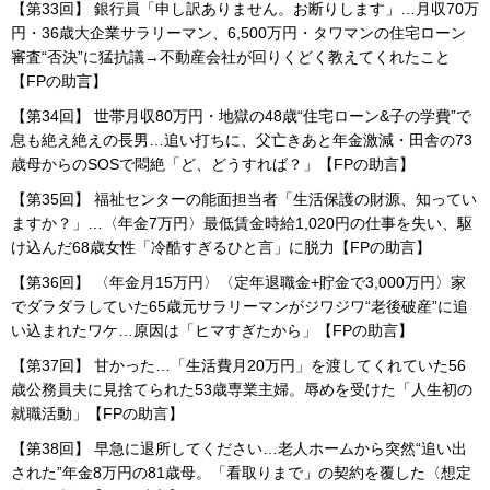
【第33回】 銀行員「申し訳ありません。お断りします」…月収70万
円・36歳大企業サラリーマン、6,500万円・タワマンの住宅ローン
審査“否決”に猛抗議→不動産会社が回りくどく教えてくれたこと
【FPの助言】
【第34回】 世帯月収80万円・地獄の48歳“住宅ローン&子の学費”で
息も絶え絶えの長男…追い打ちに、父亡きあと年金激減・田舎の73
歳母からのSOSで悶絶「ど、どうすれば？」【FPの助言】
【第35回】 福祉センターの能面担当者「生活保護の財源、知ってい
ますか？」…〈年金7万円〉最低賃金時給1,020円の仕事を失い、駆
け込んだ68歳女性「冷酷すぎるひと言」に脱力【FPの助言】
【第36回】 〈年金月15万円〉〈定年退職金+貯金で3,000万円〉家
でダラダラしていた65歳元サラリーマンがジワジワ“老後破産”に追
い込まれたワケ…原因は「ヒマすぎたから」【FPの助言】
【第37回】 甘かった…「生活費月20万円」を渡してくれていた56
歳公務員夫に見捨てられた53歳専業主婦。辱めを受けた「人生初の
就職活動」【FPの助言】
【第38回】 早急に退所してください…老人ホームから突然“追い出
された”年金8万円の81歳母。「看取りまで」の契約を覆した〈想定