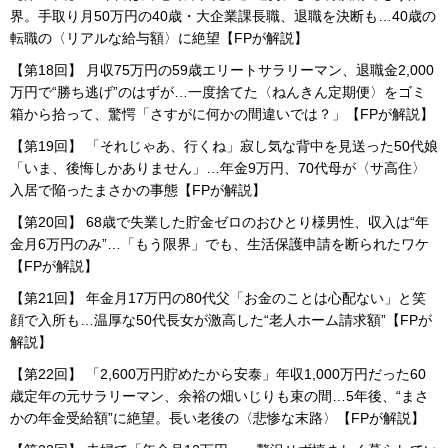
界。手取り月50万円の40歳・大企業課長職、退職を決断も…40歳の
転職の〈リアルな給与額〉に絶望【FPが解説】
【第18回】 月収75万円の59歳エリートサラリーマン、退職金2,000
万円で“勝ち逃げ”のはずが…一度捨てた〈ねんきん定期便〉をゴミ
箱から拾って、驚愕「さすがに何かの間違いでは？」【FPが解説】
【第19回】 「それじゃあ、行くね」寂し気な背中を見送った50代娘
「いま、後悔しかありません」…年金9万円、70代母が〈サ高住〉
入居で陥ったまさかの事態【FPが解説】
【第20回】 68歳で失業した貯金ゼロのおひとり様男性、収入は“年
金月6万円のみ”…「もう限界」でも、生活保護申請を断られたワケ
【FPが解説】
【第21回】 年金月17万円の80代父「お金のことは心配ない」と笑
顔で入所も…温厚な50代長女が激高した“老人ホーム請求額”【FPが
解説】
【第22回】 「2,600万円貯めたから安泰」年収1,000万円だった60
歳定年の元サラリーマン、余裕の畑いじりも束の間…5年後、“まさ
かの年金受給額”に絶望。長い老後の〈悲惨な末路〉【FPが解説】