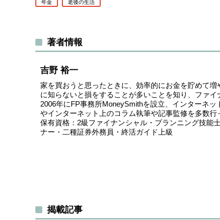
年金
老後の生活
著者情報
吉野 裕一
家を買おうと思ったときに、効率的にお金を貯めて増
に知らないと損をすることが多いことを知り、ファイ
2006年にFP事務所MoneySmithを設立、インタ
やインターネット上のコラム執筆や記事監修を多数行
保有資格：2級ファイナンシャル・プランニング技能士
ナー・二種証券外務員・終活ガイド上級
揭載記事