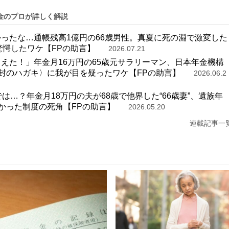
金のプロが詳しく解説
かったな…通帳残高1億円の66歳男性。真夏に死の淵で激変した
驚愕したワケ【FPの助言】
2026.07.21
らえた！」年金月16万円の65歳元サラリーマン、日本年金機構
封のハガキ〉に我が目を疑ったワケ【FPの助言】
2026.06.2
は…？年金月18万円の夫が68歳で他界した“66歳妻”、遺族年
かった制度の死角【FPの助言】
2026.05.20
引き出せません」口座には150万円あるが、父の葬儀代・120万円
連載記事一
突きつけられた“非情なルール”【FPが解説】
2026.05.02
じゃないんだ…年収900万円・大企業に勤める50歳父、「私立大
沈させた “我が家の実態”【FPが解説】
2026.03.19