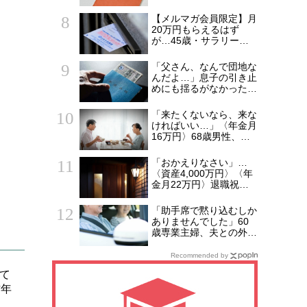
で後悔する人とは…「配
偶者が年下の人」「定年
【メルマガ会員限定】月
後も働く人」「特別な年
20万円もらえるはず
金を受け取れる人」
が…45歳・サラリーマ
【CFPが解説】
ン「ねんきん定期便」に
抱いた違和感。「年金ル
「父さん、なんで団地な
ール」知らずにそのまま
んだよ…」息子の引き止
20年…65歳で受け取る
めにも揺るがなかった
ことになる年金額に唖然
〈年金月15万円・69歳
「何かの間違いでは？」
男性〉の決意
「来たくないなら、来な
ければいい…」〈年金月
16万円〉68歳男性、家
族総勢15人のお盆のは
ずが、夫婦2人寂しく食
「おかえりなさい」…
卓を囲むワケ
〈資産4,000万円〉〈年
金月22万円〉退職祝い
の「ヨーロッパ2週間旅
行」から帰国した65歳
「助手席で黙り込むしか
夫婦。余韻を吹き飛ばし
ありませんでした」60
た“破綻の影”
歳専業主婦、夫との外出
で気づいた“決定的な違
和感”
Recommended by
て
昨年