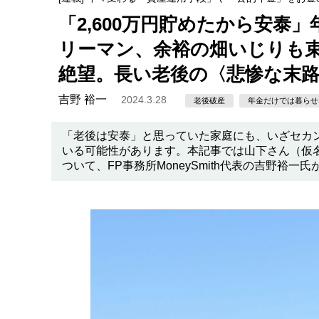
「2,600万円貯めたから安泰」
リーマン、余裕の畑いじりも束
絶望。長い老後の〈悲惨な末路
吉野 裕一
2024.3.28
老後破産
年金だけでは暮らせ
「老後は安泰」と思っていた家庭にも、いざセカ
いる可能性があります。本記事では山下さん（仮
ついて、FP事務所MoneySmith代表の吉野裕一