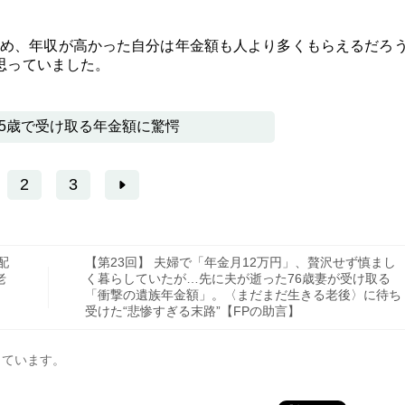
め、年収が高かった自分は年金額も人より多くもらえるだろ
う思っていました。
65歳で受け取る年金額に驚愕
2
3
配
【第23回】 夫婦で「年金月12万円」、贅沢せず慎まし
老
く暮らしていたが…先に夫が逝った76歳妻が受け取る
「衝撃の遺族年金額」。〈まだまだ生きる老後〉に待ち
受けた“悲惨すぎる末路”【FPの助言】
しています。