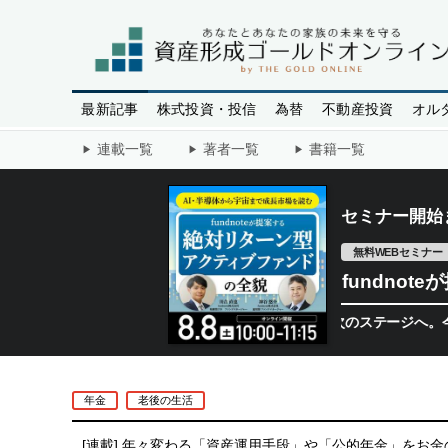
最新記事
株式投資・投信
為替
不動産投資
オル
連載一覧
著者一覧
書籍一覧
セミナー開始
無料WEBセミナー
fundno
半導体相場は次のステージへ。今、機関投資
年金
老後の生活
[連載]
年々変わる「資産運用手段」や「公的年金」をお金