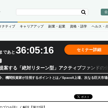
会
タナティブ
キャリアアップ
副業・起業
資格・語学
ヘルス・
36:05:14
セミナー詳細
まであと
teが提案する「絶対リターン型」アクティブファンドの
家が注視するポイントとは／SpaceX上場、次なる巨大市場は「宇宙!
のプロが詳しく解説【第22回】