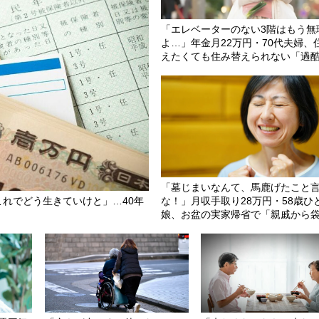
「エレベーターのない3階はもう無
よ…」年金月22万円・70代夫婦、
えたくても住み替えられない「過
実」
「墓じまいなんて、馬鹿げたこと
これでどう生きていけと」…40年
な！」月収手取り28万円・58歳ひ
娘、お盆の実家帰省で「親戚から
き」に悔し涙