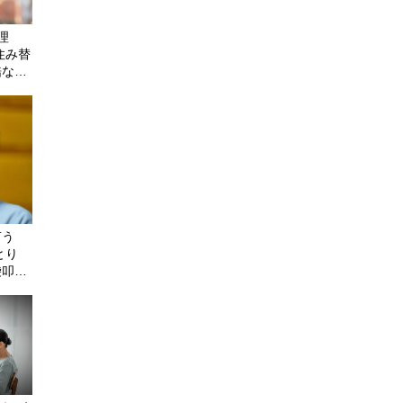
理
住み替
酷な現
言う
とり
袋叩