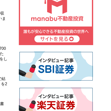
年収
いま
00
た
をし
で結
を2
封書