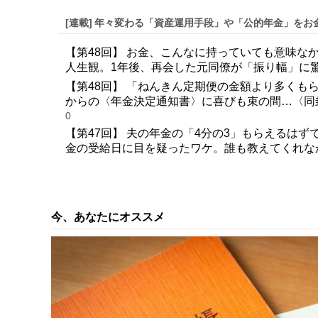
[連載]
年々変わる「資産運用手段」や「公的年金」をお
【第48回】 お金、こんなに持っていても意味な
人生観。1年後、再会した元同僚が「振り幅」に
【第48回】 「ねんきん定期便の金額より多くも
からの〈年金決定通知書〉に喜びも束の間…〈同
0
【第47回】 夫の年金の「4分の3」もらえるはずで
金の受給日に目を疑ったワケ。誰も教えてくれな
【第46回】 銀行員「あなたは8万3,000円しか
が下ろせない…実家暮らしの54歳娘が銀行窓口で
【第45回】 お前が思っているほど、ウチは裕福
学のパンフレット」を広げてはしゃぐ「三男」を撃
今、あなたにオススメ