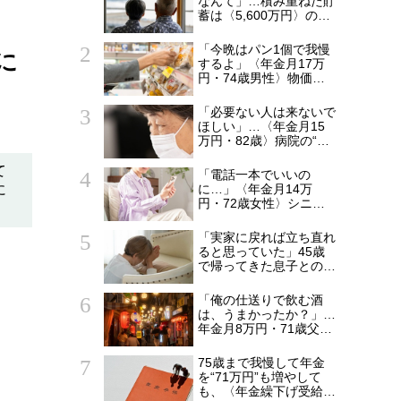
なんて」…積み重ねた貯
蓄は〈5,600万円〉の68
歳主婦。潤沢な老後資金
を貯めたはずが「馬鹿だ
「今晩はパン1個で我慢
に
った」肩を落とす理由
するよ」〈年金月17万
円・74歳男性〉物価高
で変わった“当たり前の
食卓”
「必要ない人は来ないで
ほしい」…〈年金月15
万円・82歳〉病院の“常
連おばあちゃん”に向け
られた20代会社員の本
て
「電話一本でいいの
音。それでも通い続ける
に
に…」〈年金月14万
理由
円・72歳女性〉シニア
マンションで待ち続けた
家族からの連絡
「実家に戻れば立ち直れ
ると思っていた」45歳
で帰ってきた息子との同
居から5年…〈年金月15
万円・75歳母〉が漏ら
「俺の仕送りで飲む酒
した本音
は、うまかったか？」…
年金月8万円・71歳父を
支えた〈月5万円の援
助〉が途絶えた夜
75歳まで我慢して年金
を“71万円”も増やして
も、〈年金繰下げ受給〉