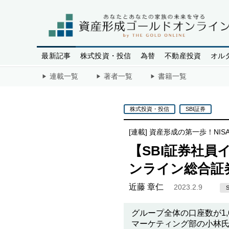
最新記事
株式投資・投信
為替
不動産投資
オル
連載一覧
著者一覧
書籍一覧
株式投資・投信
SBI証券
[連載]
資産形成の第一歩！NIS
【SBI証券社
ンライン総合証
近藤 章仁
2023.2.9
グループ全体の口座数が1,
マーケティング部の小林