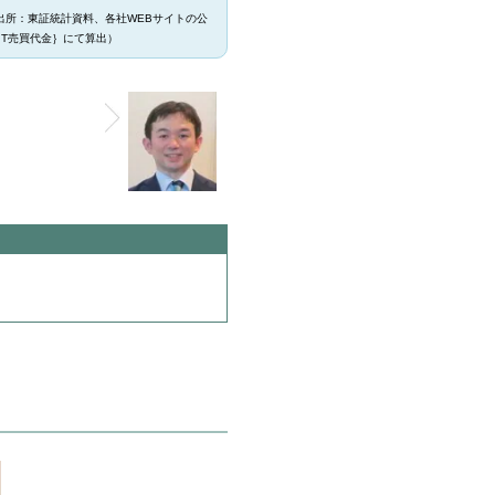
（出所：東証統計資料、各社WEBサイトの公
IT売買代金｝にて算出）