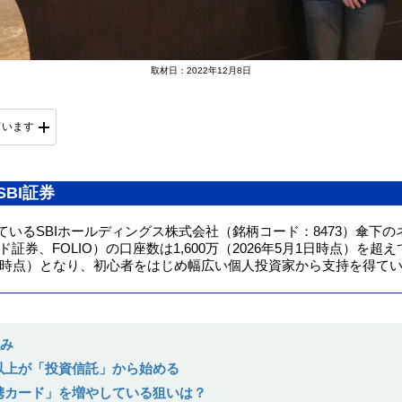
取材日：2022年12月8日
ています
BI証券
いるSBIホールディングス株式会社（銘柄コード：8473）傘下
ド証券、FOLIO）の口座数は1,600万（2026年5月1日時点）を超
7月末時点）となり、初心者をはじめ幅広い個人投資家から支持を得て
強み
数以上が「投資信託」から始める
提携カード」を増やしている狙いは？