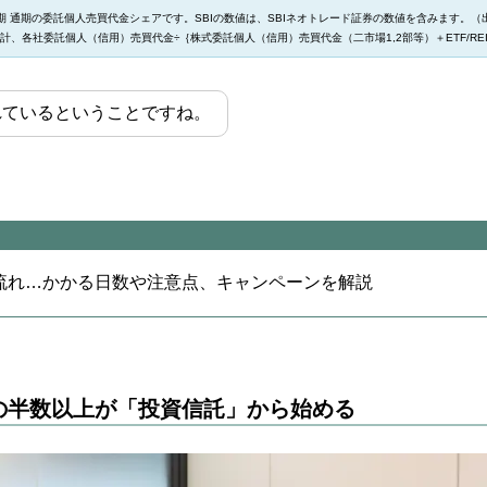
3月期 通期の委託個人売買代金シェアです。SBIの数値は、SBIネオトレード証券の数値を含みます。
計、各社委託個人（信用）売買代金÷｛株式委託個人（信用）売買代金（二市場1,2部等）＋ETF/RE
れているということですね。
の流れ…かかる日数や注意点、キャンペーンを解説
人の半数以上が「投資信託」から始める