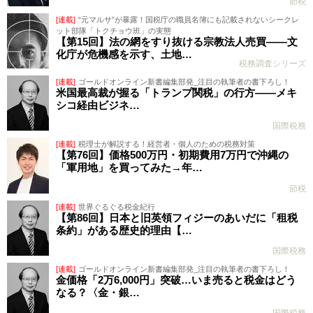
節税
[連載]
“元マルサ”が暴露！国税庁の職員名簿にも記載されないシークレ
ット部隊「トクチョウ班」の実態
【第15回】法の網をすり抜ける宗教法人売買――文
化庁が危機感を示す、土地…
税務調査シリーズ
[連載]
ゴールドオンライン新書編集部発_注目の執筆者の書下ろし！
米国最高裁が握る「トランプ関税」の行方――メキ
シコ経由ビジネ…
国際税務
[連載]
税理士が解説する！経営者・個人のための税務対策
【第76回】価格500万円・初期費用7万円で沖縄の
「軍用地」を買ってみた→年…
節税
[連載]
世界ぐるぐる税金紀行
【第86回】日本と旧英領フィジーのあいだに「租税
条約」がある歴史的理由【…
国際税務
[連載]
ゴールドオンライン新書編集部発_注目の執筆者の書下ろし！
金価格「2万6,000円」突破…いま売ると税金はどう
なる？〈金・銀…