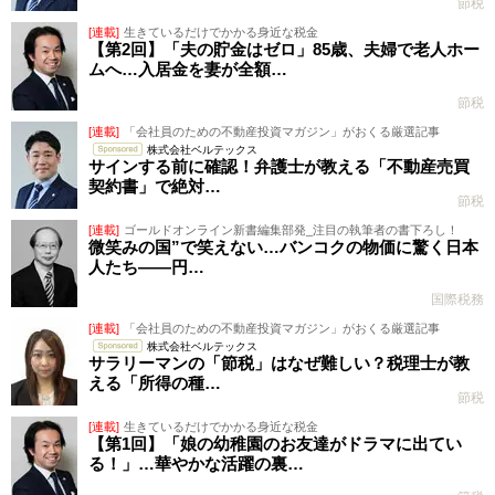
節税
[連載]
生きているだけでかかる身近な税金
【第2回】「夫の貯金はゼロ」85歳、夫婦で老人ホー
ムへ…入居金を妻が全額…
節税
[連載]
「会社員のための不動産投資マガジン」がおくる厳選記事
株式会社ベルテックス
サインする前に確認！弁護士が教える「不動産売買
契約書」で絶対…
節税
[連載]
ゴールドオンライン新書編集部発_注目の執筆者の書下ろし！
微笑みの国”で笑えない…バンコクの物価に驚く日本
人たち――円…
国際税務
[連載]
「会社員のための不動産投資マガジン」がおくる厳選記事
株式会社ベルテックス
サラリーマンの「節税」はなぜ難しい？税理士が教
える「所得の種…
節税
[連載]
生きているだけでかかる身近な税金
【第1回】「娘の幼稚園のお友達がドラマに出てい
る！」…華やかな活躍の裏…