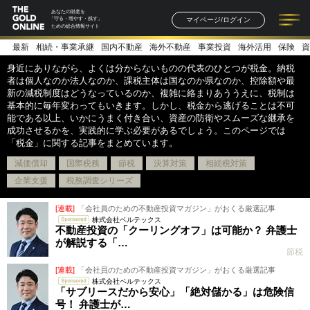
あなたの財産を
マイページ/ログイン
「守る・増やす・残す」
ための総合情報サイト
最新
相続・事業承継
国内不動産
海外不動産
事業投資
海外活用
保険
資
記事一覧
連載一覧
著者一覧
書籍一覧
セミナー情報
お知らせ
身近にありながら、よくは分からないものの代表のひとつが税金。納税
者は個人なのか法人なのか、課税主体は国なのか県なのか、控除額や最
新の減税制度はどうなっているのか、複雑に絡まりあううえに、税制は
基本的に毎年変わってもいきます。しかし、税金から逃げることは不可
能である以上、いかにうまく付き合い、資産の防衛やスムーズな継承を
成功させるかを、実践的に学ぶ必要があるでしょう。このページでは
「税金」に関する記事をまとめています。
減価償却
国際税務
節税
決算対策
相続税対策
企業支援
税務調査シリーズ
[連載]
「会社員のための不動産投資マガジン」がおくる厳選記事
株式会社ベルテックス
不動産投資の「クーリングオフ」は可能か？ 弁護士
が解説する「…
節税
[連載]
「会社員のための不動産投資マガジン」がおくる厳選記事
株式会社ベルテックス
「サブリースだから安心」「絶対儲かる」は危険信
号！ 弁護士が…