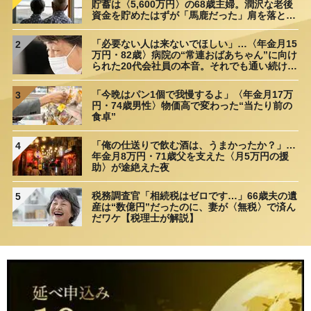
貯蓄は〈5,600万円〉の68歳主婦。潤沢な老後
資金を貯めたはずが「馬鹿だった」肩を落とす
理由
「必要ない人は来ないでほしい」…〈年金月15
2
万円・82歳〉病院の“常連おばあちゃん”に向け
られた20代会社員の本音。それでも通い続ける
理由
「今晩はパン1個で我慢するよ」〈年金月17万
3
円・74歳男性〉物価高で変わった“当たり前の
食卓”
「俺の仕送りで飲む酒は、うまかったか？」…
4
年金月8万円・71歳父を支えた〈月5万円の援
助〉が途絶えた夜
税務調査官「相続税はゼロです…」66歳夫の遺
5
産は“数億円”だったのに、妻が〈無税〉で済ん
だワケ【税理士が解説】