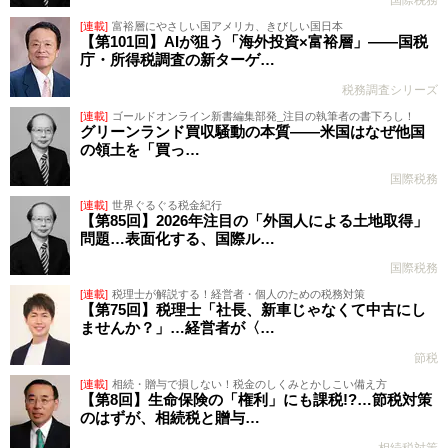
国際税務
[連載]
富裕層にやさしい国アメリカ、きびしい国日本
【第101回】AIが狙う「海外投資×富裕層」――国税
庁・所得税調査の新ターゲ…
税務調査シリーズ
[連載]
ゴールドオンライン新書編集部発_注目の執筆者の書下ろし！
グリーンランド買収騒動の本質――米国はなぜ他国
の領土を「買っ…
国際税務
[連載]
世界ぐるぐる税金紀行
【第85回】2026年注目の「外国人による土地取得」
問題…表面化する、国際ル…
国際税務
[連載]
税理士が解説する！経営者・個人のための税務対策
【第75回】税理士「社長、新車じゃなくて中古にし
ませんか？」…経営者が〈…
節税
[連載]
相続・贈与で損しない！税金のしくみとかしこい備え方
【第8回】生命保険の「権利」にも課税!?…節税対策
のはずが、相続税と贈与…