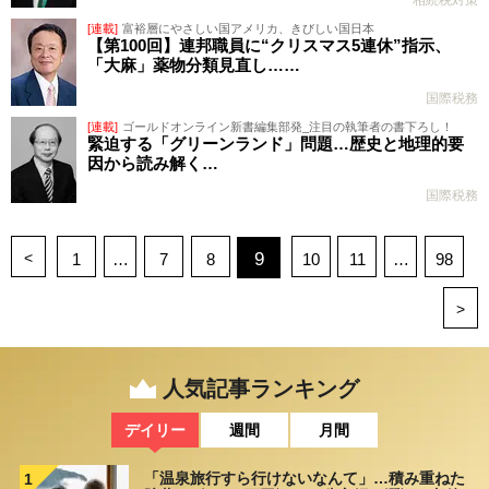
相続税対策
[連載]
富裕層にやさしい国アメリカ、きびしい国日本
【第100回】連邦職員に“クリスマス5連休”指示、
「大麻」薬物分類見直し……
国際税務
[連載]
ゴールドオンライン新書編集部発_注目の執筆者の書下ろし！
緊迫する「グリーンランド」問題…歴史と地理的要
因から読み解く…
国際税務
<
9
1
…
7
8
10
11
…
98
>
人気記事ランキング
デイリー
週間
月間
「温泉旅行すら行けないなんて」…積み重ねた
1