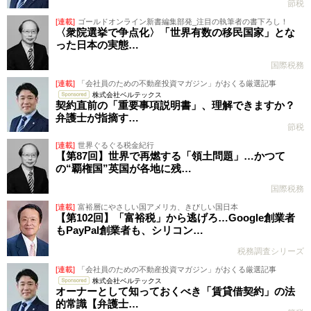
節税
[連載]
ゴールドオンライン新書編集部発_注目の執筆者の書下ろし！
〈衆院選挙で争点化〉「世界有数の移民国家」とな
った日本の実態…
国際税務
[連載]
「会社員のための不動産投資マガジン」がおくる厳選記事
株式会社ベルテックス
契約直前の「重要事項説明書」、理解できますか？
弁護士が指摘す…
節税
[連載]
世界ぐるぐる税金紀行
【第87回】世界で再燃する「領土問題」…かつて
の“覇権国”英国が各地に残…
国際税務
[連載]
富裕層にやさしい国アメリカ、きびしい国日本
【第102回】「富裕税」から逃げろ…Google創業者
もPayPal創業者も、シリコン…
税務調査シリーズ
[連載]
「会社員のための不動産投資マガジン」がおくる厳選記事
株式会社ベルテックス
オーナーとして知っておくべき「賃貸借契約」の法
的常識【弁護士…