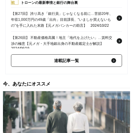
載
トローンの最新事情と銀行の舞台裏
【第27回】 誇り高き「銀行員」じゃなくなる前に…苦節20年、
年収1,000万円の49歳「出向」目前課長、“いましか買えないも
の”を手に入れた末路【元メガバンカーの助言】
2024/10/22
【第26回】 不動産価格高騰！地主「地代を上げたい」…賃料交
渉の極意【元メガ・大手地銀出身の不動産鑑定士が解説】
2024/06/19
【第25回】 税務署からの追徴課税を免れる効果も…「地主」が
連載記事一覧
「不動産鑑定評価」を取得する、これだけのメリット【元メガ・
大手地銀の銀行員が解説】
2024/06/15
今、あなたにオススメ
【第24回】 金利上昇、融資審査の厳格化で追い詰められる「地
主」…相続対策における「アパートローン」の正しい活用法【元
メガ・大手地銀の銀行員の助言】
2024/06/14
【第23回】 地主の相続対策、安易な「都市部の収益不動産の購
入」が痛い目を見るワケ…価格変動にどう対処する？【元メガ・
大手地銀の銀行員の助言】
2024/06/08