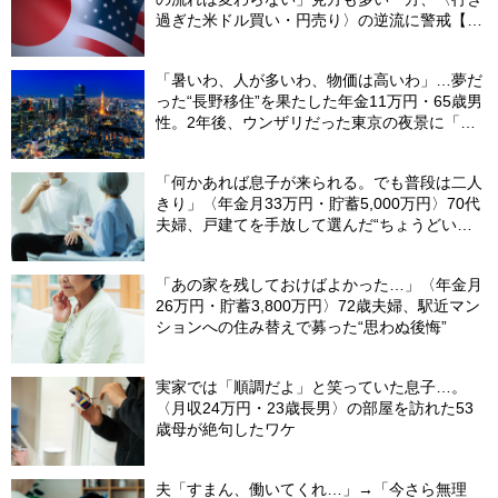
過ぎた米ドル買い・円売り〉の逆流に警戒【8
月の米ドル／円予想レンジ「150～160円」の
根拠】
「暑いわ、人が多いわ、物価は高いわ」…夢だ
った“長野移住”を果たした年金11万円・65歳男
性。2年後、ウンザリだった東京の夜景に「癒
された」ワケ
「何かあれば息子が来られる。でも普段は二人
きり」〈年金月33万円・貯蓄5,000万円〉70代
夫婦、戸建てを手放して選んだ“ちょうどいい
距離”
「あの家を残しておけばよかった…」〈年金月
26万円・貯蓄3,800万円〉72歳夫婦、駅近マン
ションへの住み替えで募った“思わぬ後悔”
実家では「順調だよ」と笑っていた息子…。
〈月収24万円・23歳長男〉の部屋を訪れた53
歳母が絶句したワケ
夫「すまん、働いてくれ…」→「今さら無理