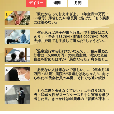
デイリー
週間
月間
「親だからって甘えすぎよ」〈年金月13万円・
1
68歳母〉帰省した40歳長男に告げた「もう実家
には泊めない」
「何かあれば息子が来られる。でも普段は二人
2
きり」〈年金月33万円・貯蓄5,000万円〉70代
夫婦、戸建てを手放して選んだ“ちょうどいい
距離”
「温泉旅行すら行けないなんて」…積み重ねた
3
貯蓄は〈5,600万円〉の68歳主婦。潤沢な老後
資金を貯めたはずが「馬鹿だった」肩を落とす
理由
「必要ない人は来ないでほしい」…〈年金月15
4
万円・82歳〉病院の“常連おばあちゃん”に向け
られた20代会社員の本音。それでも通い続ける
理由
5
「もう二度と会えなくていい」…手取り28万
円・32歳女性がスーツケース片手に実家を飛び
出した日。きっかけは66歳母の「背筋の凍る一
言」