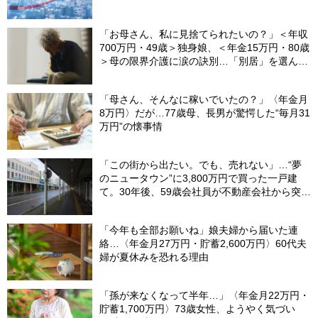
「お母さん、私に見捨てられたいの？」＜年収
700万円・49歳＞独身娘、＜年金15万円・80歳
＞母の限界介護に涙の訣別…「別居」を選んだ
娘を襲った“罪悪感”の正体
「母さん、そんなに稼いでいたの？」〈年金月
8万円〉だが…77歳母、長男が驚愕した“毎月31
万円”の懐事情
「この街から出たい。でも、売れない」…“夢
のニュータウン”に3,800万円で買った一戸建
て。30年後、59歳会社員が不動産会社から突き
つけられた「残酷な現実」
「今年も全部お願いね」娘夫婦から届いた連
絡…〈年金月27万円・貯蓄2,600万円〉60代夫
婦が夏休みを恐れる理由
「孫が来なくなって半年…」〈年金月22万円・
貯蓄1,700万円〉73歳女性、ようやく気づい