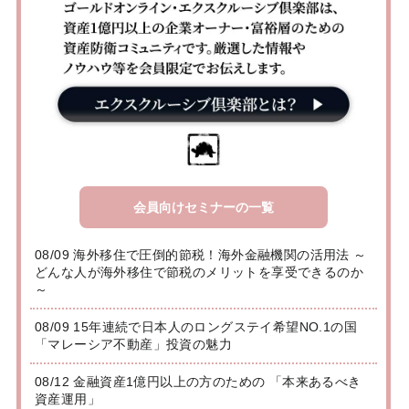
会員向けセミナーの一覧
08/09 海外移住で圧倒的節税！海外金融機関の活用法 ～
どんな人が海外移住で節税のメリットを享受できるのか
～
08/09 15年連続で日本人のロングステイ希望NO.1の国
「マレーシア不動産」投資の魅力
08/12 金融資産1億円以上の方のための 「本来あるべき
資産運用」