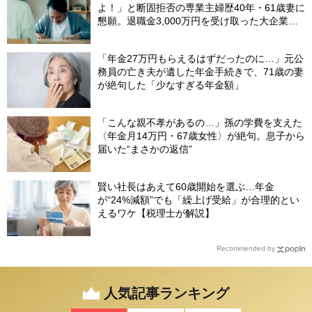
よ！」と断固拒否の専業主婦歴40年・61歳妻に
懇願。退職金3,000万円を受け取った大企業元
本部長の69歳夫が、妻に頭を下げた理由【FP
が解説】
「年金27万円もらえるはずだったのに…」元公
務員の亡き夫が遺した年金手続きで、71歳の妻
が絶句した「少なすぎる年金額」
「こんな親不孝があるの…」孫の学費を支えた
〈年金月14万円・67歳女性〉が絶句。息子から
届いた“まさかの返信”
賢い社長はあえて60歳開始を選ぶ…年金
が“24%減額”でも「繰上げ受給」が合理的とい
えるワケ【税理士が解説】
Recommended by
人気記事ランキング