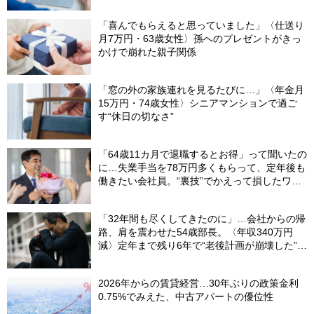
の出費」【FPの助言】
「喜んでもらえると思っていました」〈仕送り
月7万円・63歳女性〉孫へのプレゼントがきっ
かけで崩れた親子関係
「窓の外の家族連れを見るたびに…」〈年金月
15万円・74歳女性〉シニアマンションで過ご
す“休日の切なさ”
「64歳11カ月で退職するとお得」って聞いたの
に…失業手当を78万円多くもらって、定年後も
働きたい会社員。“裏技”でかえって損したワケ
【社労士が解説】
「32年間も尽くしてきたのに」…会社からの帰
路、肩を震わせた54歳部長。〈年収340万円
減〉定年まで残り6年で“老後計画が崩壊した”ワ
ケ
2026年からの賃貸経営…30年ぶりの政策金利
0.75%でみえた、中古アパートの優位性