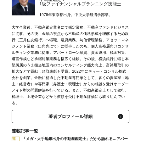
1級ファイナンシャルプランニング技能士
1978年東京都出身。中央大学経済学部卒。
大学卒業後、不動産鑑定業者にて鑑定業務、不動産ファンドビジネス
に従事。その後、金融の視点から不動産の価格形成を理解するため銀
行（三井住友銀行）へ転職。融資業務、与信管理業務、アセットマネ
ジメント業務（出向先にて）に従事したのち、個人富裕層向けコンサ
ルティング業務に従事。アパートローン融資、資金運用、税金対策、
遺言作成など承継対策業務を幅広く経験。その後、横浜銀行に転じ本
部所属のうえ担当地区内のコンサルティング能力向上、富裕層取引の
拡大などで貢献し頭取表彰も受賞。2022年にティー・コンサル株式
会社を創業。金融に精通した不動産専門家として、多くの資産家（地
主・経営者）や専門家（弁護士・税理士）からの相談を受けオーダー
メイド型の問題解決を行っている。また、不動産鑑定士として銀行、
税理士、上場企業などから依頼を受け不動産評価にも取り組んでい
る。
著者プロフィール詳細
連載記事一覧
連
「メガ・大手地銀出身の不動産鑑定士」だから語れる…アパー