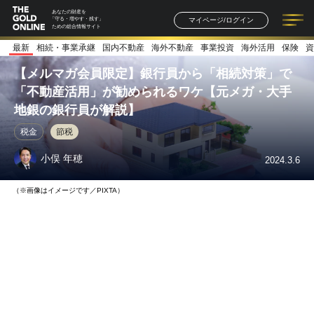
あなたの財産を
マイページ/ログイン
「守る・増やす・残す」
ための総合情報サイト
最新
相続・事業承継
国内不動産
海外不動産
事業投資
海外活用
保険
資
記事一覧
連載一覧
著者一覧
書籍一覧
セミナー情報
お知らせ
【メルマガ会員限定】銀行員から「相続対策」で
「不動産活用」が勧められるワケ【元メガ・大手
地銀の銀行員が解説】
税金
節税
小俣 年穂
2024.3.6
（※画像はイメージです／PIXTA）