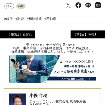
税金
節税
#銀行
#融資
#相続対策
#不動産
【第3回】を読む
【第5回】を読む
受けたいセミナーが必ず見つかる！
相続・事業承継、国内不動産投資、海外不動産投資、
資産運用、生命保険活用など、セミナー情報はこちら ＞
小俣 年穂
ティー・コンサル株式会社 代表取締役
不動産鑑定士