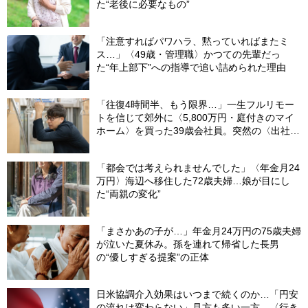
た“老後に必要なもの”
「注意すればパワハラ、黙っていればまたミ
ス…」〈49歳・管理職〉かつての先輩だっ
た“年上部下”への指導で追い詰められた理由
「往復4時間半、もう限界…」一生フルリモー
トを信じて郊外に〈5,800万円・庭付きのマイ
ホーム〉を買った39歳会社員。突然の〈出社
令〉に翻弄される“家族の日常”
「都会では考えられませんでした」〈年金月24
万円〉海辺へ移住した72歳夫婦…娘が目にし
た“両親の変化”
「まさかあの子が…」年金月24万円の75歳夫婦
が泣いた夏休み。孫を連れて帰省した長男
の“優しすぎる提案”の正体
日米協調介入効果はいつまで続くのか…「円安
の流れは変わらない」見方も多い一方、〈行き