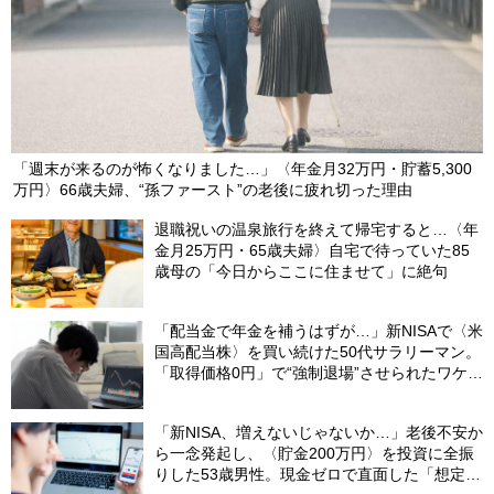
「週末が来るのが怖くなりました…」〈年金月32万円・貯蓄5,300
万円〉66歳夫婦、“孫ファースト”の老後に疲れ切った理由
退職祝いの温泉旅行を終えて帰宅すると…〈年
金月25万円・65歳夫婦〉自宅で待っていた85
歳母の「今日からここに住ませて」に絶句
「配当金で年金を補うはずが…」新NISAで〈米
国高配当株〉を買い続けた50代サラリーマン。
「取得価格0円」で“強制退場”させられたワケ
【CFPが解説】
「新NISA、増えないじゃないか…」老後不安か
ら一念発起し、〈貯金200万円〉を投資に全振
りした53歳男性。現金ゼロで直面した「想定外