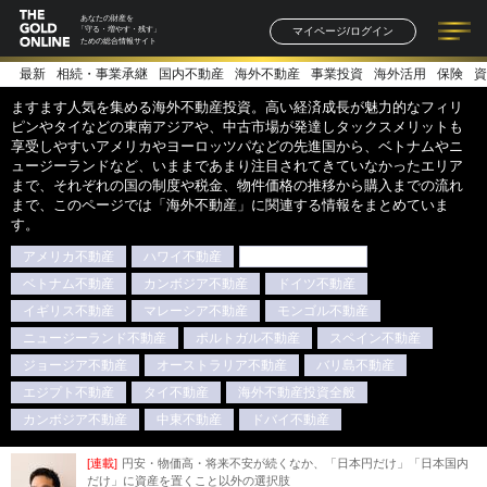
あなたの財産を
マイページ/ログイン
「守る・増やす・残す」
ための総合情報サイト
最新
相続・事業承継
国内不動産
海外不動産
事業投資
海外活用
保険
資
記事一覧
連載一覧
著者一覧
書籍一覧
セミナー情報
お知らせ
ますます人気を集める海外不動産投資。高い経済成長が魅力的なフィリ
ピンやタイなどの東南アジアや、中古市場が発達しタックスメリットも
享受しやすいアメリカやヨーロッツパなどの先進国から、ベトナムやニ
ュージーランドなど、いままであまり注目されてきていなかったエリア
まで、それぞれの国の制度や税金、物件価格の推移から購入までの流れ
まで、このページでは「海外不動産」に関連する情報をまとめていま
す。
アメリカ不動産
ハワイ不動産
フィリピン不動産
ベトナム不動産
カンボジア不動産
ドイツ不動産
イギリス不動産
マレーシア不動産
モンゴル不動産
ニュージーランド不動産
ポルトガル不動産
スペイン不動産
ジョージア不動産
オーストラリア不動産
バリ島不動産
エジプト不動産
タイ不動産
海外不動産投資全般
カンボジア不動産
中東不動産
ドバイ不動産
[連載]
円安・物価高・将来不安が続くなか、「日本円だけ」「日本国内
だけ」に資産を置くこと以外の選択肢