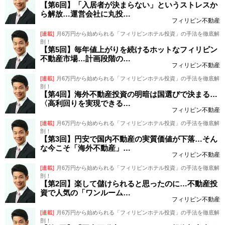
【第6回】「入居者が決まらない」というストレスか
ら解放…運営会社に丸投…
フィリピン不動産
[連載]
月6万円から始められる「フィリピンホテル投資」の手法を徹底解
剖！
【第5回】毎年値上がりを続けるホットなフィリピン
不動産市場…計画段階の…
フィリピン不動産
[連載]
月6万円から始められる「フィリピンホテル投資」の手法を徹底解
剖！
【第4回】海外不動産投資の明暗は国選びで決まる…
〈高利回りを実現できる…
フィリピン不動産
[連載]
月6万円から始められる「フィリピンホテル投資」の手法を徹底解
剖！
【第3回】円安で国内不動産の実質価値が下落…そん
な今こそ「海外不動産」…
フィリピン不動産
[連載]
月6万円から始められる「フィリピンホテル投資」の手法を徹底解
剖！
【第2回】楽して儲けられると思ったのに…不動産投
資で人気の「ワンルーム…
フィリピン不動産
[連載]
月6万円から始められる「フィリピンホテル投資」の手法を徹底解
剖！