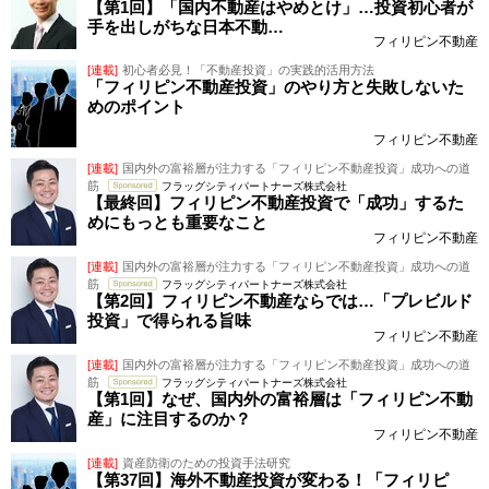
【第1回】「国内不動産はやめとけ」…投資初心者が
手を出しがちな日本不動…
フィリピン不動産
[連載]
初心者必見！「不動産投資」の実践的活用方法
「フィリピン不動産投資」のやり方と失敗しないた
めのポイント
フィリピン不動産
[連載]
国内外の富裕層が注力する「フィリピン不動産投資」成功への道
筋
フラッグシティパートナーズ株式会社
【最終回】フィリピン不動産投資で「成功」するた
めにもっとも重要なこと
フィリピン不動産
[連載]
国内外の富裕層が注力する「フィリピン不動産投資」成功への道
筋
フラッグシティパートナーズ株式会社
【第2回】フィリピン不動産ならでは…「プレビルド
投資」で得られる旨味
フィリピン不動産
[連載]
国内外の富裕層が注力する「フィリピン不動産投資」成功への道
筋
フラッグシティパートナーズ株式会社
【第1回】なぜ、国内外の富裕層は「フィリピン不動
産」に注目するのか？
フィリピン不動産
[連載]
資産防衛のための投資手法研究
【第37回】海外不動産投資が変わる！「フィリピ