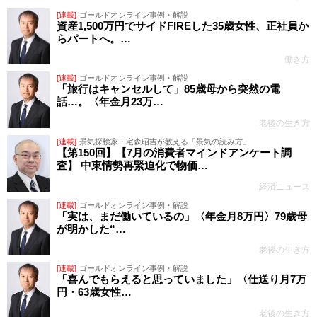
[連載]
ゴールドオンライン事例・解説
資産1,500万円でサイドFIREした35歳女性、正社員か
らパートへ。…
働き方
[連載]
ゴールドオンライン事例・解説
「旅行はキャンセルして」85歳母から突然の電
話…。〈年金月23万…
老後の生き方
[連載]
景気探検家・宅森昭吉が教える「景気の読み方」
【第150回】【7月の消費者マインドアンケート調
査】 中東情勢再緊迫化で物価…
経済ニュース
[連載]
ゴールドオンライン事例・解説
「実は、まだ働いているの」〈年金月8万円〉79歳母
が明かした“…
老後の生き方
[連載]
ゴールドオンライン事例・解説
「喜んでもらえると思っていました」〈仕送り月7万
円・63歳女性…
老後の生き方