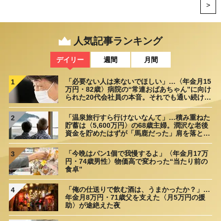
>
人気記事ランキング
デイリー
週間
月間
「必要ない人は来ないでほしい」…〈年金月15
1
万円・82歳〉病院の“常連おばあちゃん”に向け
られた20代会社員の本音。それでも通い続ける
理由
「温泉旅行すら行けないなんて」…積み重ねた
2
貯蓄は〈5,600万円〉の68歳主婦。潤沢な老後
資金を貯めたはずが「馬鹿だった」肩を落とす
理由
「今晩はパン1個で我慢するよ」〈年金月17万
3
円・74歳男性〉物価高で変わった“当たり前の
食卓”
「俺の仕送りで飲む酒は、うまかったか？」…
4
年金月8万円・71歳父を支えた〈月5万円の援
助〉が途絶えた夜