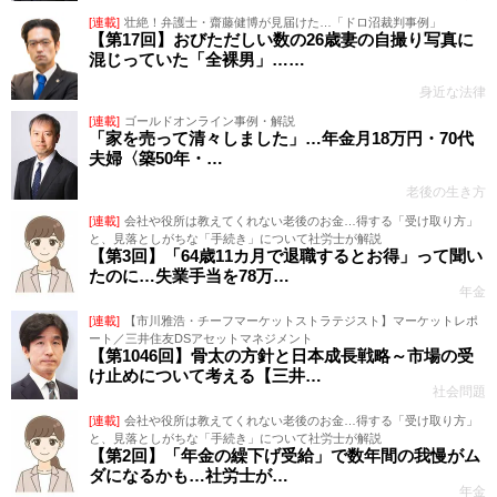
[連載]
壮絶！弁護士・齋藤健博が見届けた…「ドロ沼裁判事例」
【第17回】おびただしい数の26歳妻の自撮り写真に
混じっていた「全裸男」……
身近な法律
[連載]
ゴールドオンライン事例・解説
「家を売って清々しました」…年金月18万円・70代
夫婦〈築50年・…
老後の生き方
[連載]
会社や役所は教えてくれない老後のお金…得する「受け取り方」
と、見落としがちな「手続き」について社労士が解説
【第3回】「64歳11カ月で退職するとお得」って聞い
たのに…失業手当を78万…
年金
[連載]
【市川雅浩・チーフマーケットストラテジスト】マーケットレポ
ート／三井住友DSアセットマネジメント
【第1046回】骨太の方針と日本成長戦略～市場の受
け止めについて考える【三井…
社会問題
[連載]
会社や役所は教えてくれない老後のお金…得する「受け取り方」
と、見落としがちな「手続き」について社労士が解説
【第2回】「年金の繰下げ受給」で数年間の我慢がム
ダになるかも…社労士が…
年金