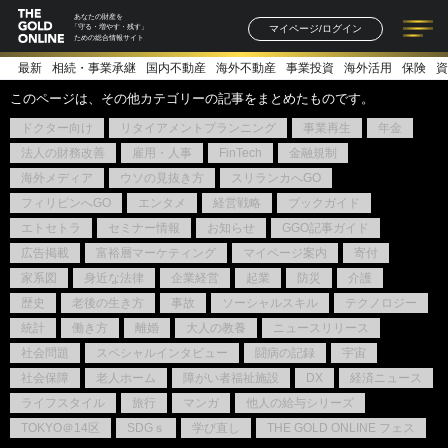
あなたの財産を
マイページ/ログイン
「守る・増やす・残す」
ための総合情報サイト
最新
相続・事業承継
国内不動産
海外不動産
事業投資
海外活用
保険
資
記事一覧
連載一覧
著者一覧
書籍一覧
セミナー情報
お知らせ
このページは、その他カテゴリーの記事をまとめたものです。
ドクター向け
リタイアメントプランニング
事業再生
年金
法人の財務改善
雇用・人事
FinTech
金融規制
海外メディア
ウソの見抜き方
スリランカへGO
フィリピンへGO
エンタメ
経営戦略
ブックガイド
エトセトラ
セミナー情報
お知らせ
GGO記事ガイド
広告掲載
富裕層マーケティング
マイページ案内
寄付
家系図
身近な法律
企業経営
起業
防災
介護
歴史
老後の生き方
事故
ソーシャルスキル
テクノロジー
統計
働き方
離婚
大人の教養
ニュースリリース
社会問題
スペシャルインタビュー
闘病の記録
宇宙
社会保障
老人ホーム
障がい者福祉施設
DX
経済ニュース
ライフスタイル
旅行
マンガ
他人の給与シリーズ
TOKYO＠14区
SDGｓ
学び直し
THE GOLD ONLINE フェス