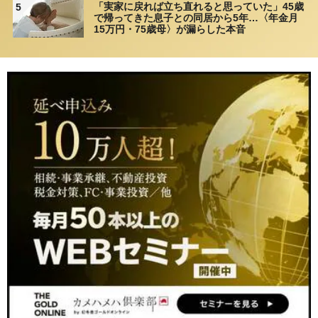
「実家に戻れば立ち直れると思っていた」45歳
5
で帰ってきた息子との同居から5年…〈年金月
15万円・75歳母〉が漏らした本音