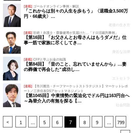
[連載]
ゴールドオンライン事例・解説
「これからは別々の人生を歩もう」〈退職金3,500万
円・66歳夫〉…
老後の生き方
[連載]
壮絶！弁護士・齋藤健博が見届けた…「ドロ沼裁判事例」
【第16回】「お父さんとお母さんはもうダメだ」仕
事一筋で家族に尽くしてき…
身近な法律
[連載]
CFPと学ぶお金の知識
【第84回】「昔のこと、忘れていませんから」…妻
の葬儀で再会した“成功し…
エトセトラ
[連載]
【市川雅浩・チーフマーケットストラテジスト】マーケットレポ
ート／三井住友DSアセットマネジメント
【第1045回】中東情勢の緊迫化でドル円は163円台へ
～為替介入の有無を探る【…
社会問題
<
7
1
…
5
6
8
9
…
799