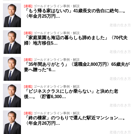
[連載]
ゴールドオンライン事例・解説
「もう帰る家はないの」41歳長女の告白に絶句…。
〈年金月25万円…
老後の生き方
[連載]
ゴールドオンライン事例・解説
「家庭菜園も海辺の暮らしも諦めました」〈70代夫
婦〉地方移住5…
老後の生き方
[連載]
ゴールドオンライン事例・解説
「35年間ありがとう」〈退職金2,800万円〉65歳夫が
妻へ贈った“6…
老後の生き方
[連載]
ゴールドオンライン事例・解説
「ビジネスクラスにしか乗らない」と決めた老
後…。〈貯蓄6,300…
老後の生き方
[連載]
ゴールドオンライン事例・解説
「終の棲家」のつもりで選んだ駅近マンション…。
〈年金月26万円…
老後の生き方