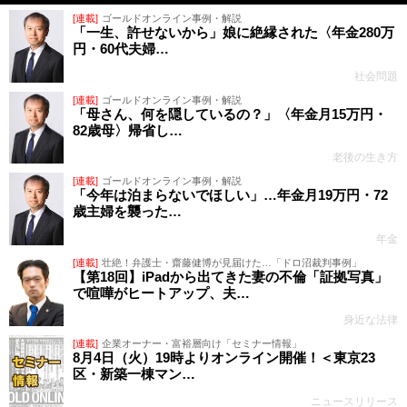
[連載]
ゴールドオンライン事例・解説
「一生、許せないから」娘に絶縁された〈年金280万
円・60代夫婦…
社会問題
[連載]
ゴールドオンライン事例・解説
「母さん、何を隠しているの？」〈年金月15万円・
82歳母〉帰省し…
老後の生き方
[連載]
ゴールドオンライン事例・解説
「今年は泊まらないでほしい」…年金月19万円・72
歳主婦を襲った…
年金
[連載]
壮絶！弁護士・齋藤健博が見届けた…「ドロ沼裁判事例」
【第18回】iPadから出てきた妻の不倫「証拠写真」
で喧嘩がヒートアップ、夫…
身近な法律
[連載]
企業オーナー・富裕層向け「セミナー情報」
8月4日（火）19時よりオンライン開催！＜東京23
区・新築一棟マン…
ニュースリリース