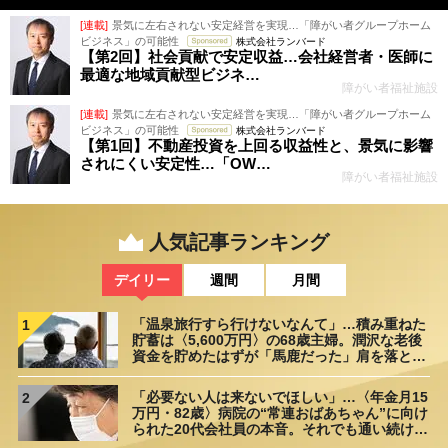
[連載]
景気に左右されない安定経営を実現…「障がい者グループホーム
ビジネス」の可能性
株式会社ランバード
【第2回】社会貢献で安定収益…会社経営者・医師に
最適な地域貢献型ビジネ…
障がい者福祉施設
[連載]
景気に左右されない安定経営を実現…「障がい者グループホーム
ビジネス」の可能性
株式会社ランバード
【第1回】不動産投資を上回る収益性と、景気に影響
されにくい安定性…「OW…
障がい者福祉施設
人気記事ランキング
デイリー
週間
月間
「温泉旅行すら行けないなんて」…積み重ねた
1
貯蓄は〈5,600万円〉の68歳主婦。潤沢な老後
資金を貯めたはずが「馬鹿だった」肩を落とす
理由
「必要ない人は来ないでほしい」…〈年金月15
2
万円・82歳〉病院の“常連おばあちゃん”に向け
られた20代会社員の本音。それでも通い続ける
理由