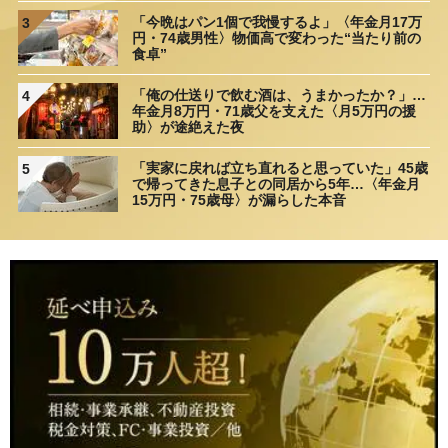
「今晩はパン1個で我慢するよ」〈年金月17万
3
円・74歳男性〉物価高で変わった“当たり前の
食卓”
「俺の仕送りで飲む酒は、うまかったか？」…
4
年金月8万円・71歳父を支えた〈月5万円の援
助〉が途絶えた夜
「実家に戻れば立ち直れると思っていた」45歳
5
で帰ってきた息子との同居から5年…〈年金月
15万円・75歳母〉が漏らした本音