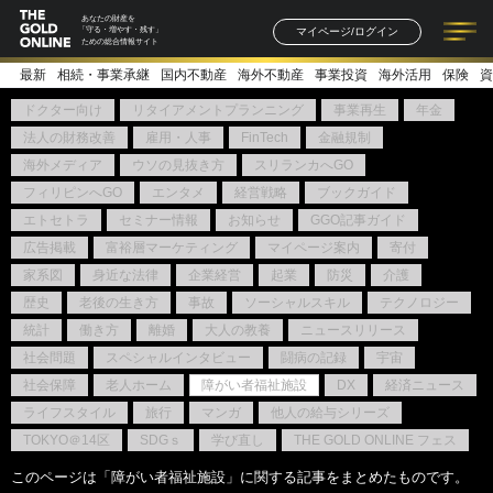
あなたの財産を
マイページ/ログイン
「守る・増やす・残す」
ための総合情報サイト
最新
相続・事業承継
国内不動産
海外不動産
事業投資
海外活用
保険
資
記事一覧
連載一覧
著者一覧
書籍一覧
セミナー情報
お知らせ
ドクター向け
リタイアメントプランニング
事業再生
年金
法人の財務改善
雇用・人事
FinTech
金融規制
海外メディア
ウソの見抜き方
スリランカへGO
フィリピンへGO
エンタメ
経営戦略
ブックガイド
エトセトラ
セミナー情報
お知らせ
GGO記事ガイド
広告掲載
富裕層マーケティング
マイページ案内
寄付
家系図
身近な法律
企業経営
起業
防災
介護
歴史
老後の生き方
事故
ソーシャルスキル
テクノロジー
統計
働き方
離婚
大人の教養
ニュースリリース
社会問題
スペシャルインタビュー
闘病の記録
宇宙
社会保障
老人ホーム
障がい者福祉施設
DX
経済ニュース
ライフスタイル
旅行
マンガ
他人の給与シリーズ
TOKYO＠14区
SDGｓ
学び直し
THE GOLD ONLINE フェス
このページは「障がい者福祉施設」に関する記事をまとめたものです。