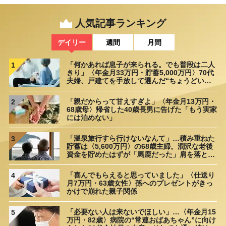
人気記事ランキング
デイリー
週間
月間
「何かあれば息子が来られる。でも普段は二人
1
きり」〈年金月33万円・貯蓄5,000万円〉70代
夫婦、戸建てを手放して選んだ“ちょうどいい
距離”
「親だからって甘えすぎよ」〈年金月13万円・
2
68歳母〉帰省した40歳長男に告げた「もう実家
には泊めない」
「温泉旅行すら行けないなんて」…積み重ねた
3
貯蓄は〈5,600万円〉の68歳主婦。潤沢な老後
資金を貯めたはずが「馬鹿だった」肩を落とす
理由
「喜んでもらえると思っていました」〈仕送り
4
月7万円・63歳女性〉孫へのプレゼントがきっ
かけで崩れた親子関係
「必要ない人は来ないでほしい」…〈年金月15
5
万円・82歳〉病院の“常連おばあちゃん”に向け