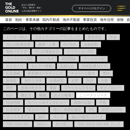
あなたの財産を
マイページ/ログイン
「守る・増やす・残す」
ための総合情報サイト
最新
相続・事業承継
国内不動産
海外不動産
事業投資
海外活用
保険
資
記事一覧
連載一覧
著者一覧
書籍一覧
セミナー情報
お知らせ
このページは、その他カテゴリーの記事をまとめたものです。
ドクター向け
リタイアメントプランニング
事業再生
年金
法人の財務改善
雇用・人事
FinTech
金融規制
海外メディア
ウソの見抜き方
スリランカへGO
フィリピンへGO
エンタメ
経営戦略
ブックガイド
エトセトラ
セミナー情報
お知らせ
GGO記事ガイド
広告掲載
富裕層マーケティング
マイページ案内
寄付
家系図
身近な法律
企業経営
起業
防災
介護
歴史
老後の生き方
事故
ソーシャルスキル
テクノロジー
統計
働き方
離婚
大人の教養
ニュースリリース
社会問題
スペシャルインタビュー
闘病の記録
宇宙
社会保障
老人ホーム
障がい者福祉施設
DX
経済ニュース
ライフスタイル
旅行
マンガ
他人の給与シリーズ
TOKYO＠14区
SDGｓ
学び直し
THE GOLD ONLINE フェス