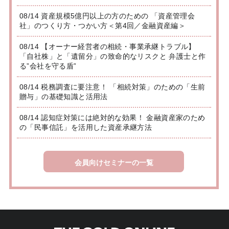
08/14 資産規模5億円以上の方のための 「資産管理会
社」のつくり方・つかい方＜第4回／金融資産編＞
08/14 【オーナー経営者の相続・事業承継トラブル】
「自社株」と「遺留分」の致命的なリスクと 弁護士と作
る”会社を守る盾”
08/14 税務調査に要注意！ 「相続対策」のための「生前
贈与」の基礎知識と活用法
08/14 認知症対策には絶対的な効果！ 金融資産家のため
の「民事信託」を活用した資産承継方法
会員向けセミナーの一覧