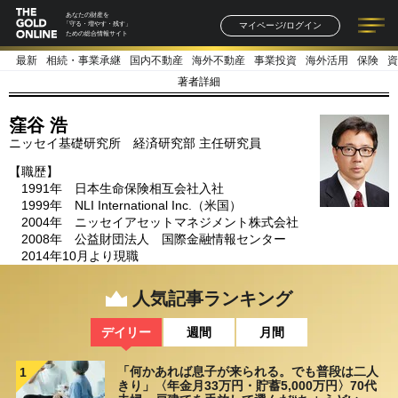
あなたの財産を
マイページ/ログイン
「守る・増やす・残す」
ための総合情報サイト
最新
相続・事業承継
国内不動産
海外不動産
事業投資
海外活用
保険
資
記事一覧
連載一覧
著者一覧
書籍一覧
セミナー情報
お知らせ
著者詳細
窪谷 浩
ニッセイ基礎研究所 経済研究部 主任研究員
【職歴】
1991年 日本生命保険相互会社入社
1999年 NLI International Inc.（米国）
2004年 ニッセイアセットマネジメント株式会社
2008年 公益財団法人 国際金融情報センター
2014年10月より現職
人気記事ランキング
デイリー
週間
月間
「何かあれば息子が来られる。でも普段は二人
1
きり」〈年金月33万円・貯蓄5,000万円〉70代