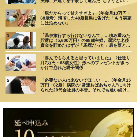
夫婦、戸建てを手放して選んだ“ちょうどいい
距離”
「親だからって甘えすぎよ」〈年金月13万円・
2
68歳母〉帰省した40歳長男に告げた「もう実家
には泊めない」
「温泉旅行すら行けないなんて」…積み重ねた
3
貯蓄は〈5,600万円〉の68歳主婦。潤沢な老後
資金を貯めたはずが「馬鹿だった」肩を落とす
理由
「喜んでもらえると思っていました」〈仕送り
4
月7万円・63歳女性〉孫へのプレゼントがきっ
かけで崩れた親子関係
「必要ない人は来ないでほしい」…〈年金月15
5
万円・82歳〉病院の“常連おばあちゃん”に向け
られた20代会社員の本音。それでも通い続ける
理由