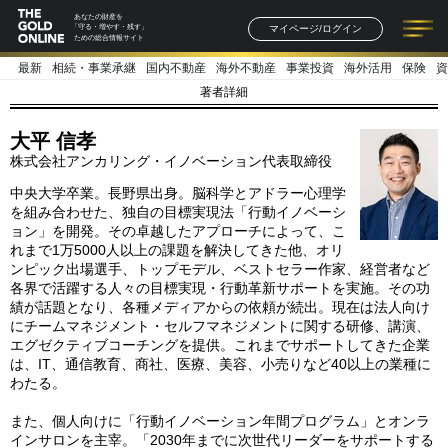
あなたの財産を
マイページ/ログイン
「守る・増やす・残す」
ための総合情報サイト
最新
相続・事業承継
国内不動産
海外不動産
事業投資
海外活用
保険
資
記事一覧
連載一覧
著者一覧
書籍一覧
セミナー情報
お知らせ
著者詳細
大平 信孝
株式会社アンカリング・イノベーション代表取締役
中央大学卒業。長野県出身。脳科学とアドラー心理学
を組み合わせた、独自の目標実現法「行動イノベーシ
ョン」を開発。その卓越したアプローチによって、こ
れまで1万5000人以上の課題を解決してきた他、オリ
ンピック出場選手、トップモデル、ベストセラー作家、経営者など
各界で活躍する人々の目標実現・行動革新サポートを実施。その功
績が話題となり、各種メディアからの依頼が続出。現在は法人向け
にチームマネジメント・セルフマネジメントに関する研修、講演、
エグゼクティブコーチングを提供。これまでサポートしてきた企業
は、IT、通信教育、商社、医療、美容、小売りなど40以上の業種に
わたる。
また、個人向けに「行動イノベーション年間プログラム」とオンラ
インサロンを主宰。「2030年までに次世代リーダーをサポートする