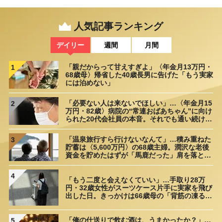
人気記事ランキング
デイリー
週間
月間
「親だからって甘えすぎよ」〈年金月13万円・
1
68歳母〉帰省した40歳長男に告げた「もう実家
には泊めない」
「必要ない人は来ないでほしい」…〈年金月15
2
万円・82歳〉病院の“常連おばあちゃん”に向け
られた20代会社員の本音。それでも通い続ける
理由
「温泉旅行すら行けないなんて」…積み重ねた
3
貯蓄は〈5,600万円〉の68歳主婦。潤沢な老後
資金を貯めたはずが「馬鹿だった」肩を落とす
理由
4
「もう二度と会えなくていい」…手取り28万
円・32歳女性がスーツケース片手に実家を飛び
出した日。きっかけは66歳母の「背筋の凍る一
言」
「俺の仕送りで飲む酒は、うまかったか？」…
5