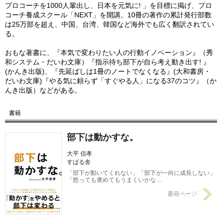
プロコーチを1000人輩出し、日本を元気に! 」を目標に掲げ、プロ
コーチ養成スクール「NEXT」を開講。10冊の著作の累計発行部数
は25万部を超え、中国、台湾、韓国など海外でも広く翻訳されてい
る。
おもな著書に、『本気で変わりたい人の行動イノベーション』（秀
和システム・だいわ文庫）『指示待ち部下が自ら考え動き出す! 』
(かんき出版)、『先延ばしは1冊のノートでなくなる』(大和書房・
だいわ文庫)『やる気に頼らず「すぐやる人」になる37のコツ』（か
んき出版）などがある。
書籍
部下は動かすな。
大平 信孝
すばる舎
「部下が動いてくれない」「部下が一向に成長しない」
「怒っても褒めてもうまくいかな…
書籍ページ