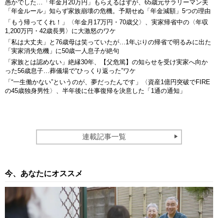
愚かでした…「年金月20万円」もらえるはずが、65歳元サラリーマン夫
「年金ルール」知らず家族崩壊の危機。予期せぬ「年金減額」5つの理由
「もう帰ってくれ！」〈年金月17万円・70歳父〉、実家帰省中の〈年収
1,200万円・42歳長男〉に大激怒のワケ
「私は大丈夫」と76歳母は笑っていたが…1年ぶりの帰省で明るみに出た
「実家消失危機」に50歳一人息子が絶句
「家族とは認めない」絶縁30年、【父危篤】の知らせを受け実家へ向か
った56歳息子…葬儀場で“ひっくり返った”ワケ
「“一生働かない”というのが、夢だったんです」〈資産1億円突破でFIRE
の45歳独身男性〉、半年後に仕事復帰を決意した「1通の通知」
連載記事一覧
今、あなたにオススメ