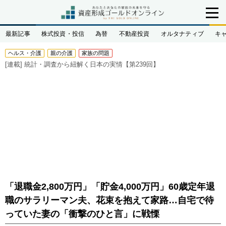
最新記事
株式投資・投信
為替
不動産投資
オルタナティブ
キ
ヘルス・介護
親の介護
家族の問題
[連載]
統計・調査から紐解く日本の実情【第239回】
「退職金2,800万円」「貯金4,000万円」60歳定年退
職のサラリーマン夫、花束を抱えて家路…自宅で待
っていた妻の「衝撃のひと言」に戦慄