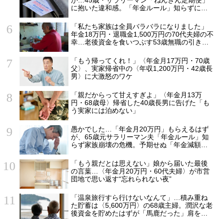
に抱いた違和感。「年金ルール」知らずにそ
のまま20年…65歳で受け取ることになる年金
額に唖然「何かの間違いでは？」
「私たち家族は全員バラバラになりました」
年金18万円・退職金1,500万円の70代夫婦の不
幸…老後資金を食いつぶす53歳無職の引きこ
もり息子が、2階の四畳半から〈消えた日〉
「もう帰ってくれ！」〈年金月17万円・70歳
父〉、実家帰省中の〈年収1,200万円・42歳長
男〉に大激怒のワケ
「親だからって甘えすぎよ」〈年金月13万
円・68歳母〉帰省した40歳長男に告げた「も
う実家には泊めない」
愚かでした…「年金月20万円」もらえるはず
が、65歳元サラリーマン夫「年金ルール」知
らず家族崩壊の危機。予期せぬ「年金減額」5
つの理由
「もう親だとは思えない」娘から届いた最後
の言葉…〈年金月20万円・60代夫婦〉が市営
団地で思い返す“忘れられない夜”
「温泉旅行すら行けないなんて」…積み重ね
た貯蓄は〈5,600万円〉の68歳主婦。潤沢な老
後資金を貯めたはずが「馬鹿だった」肩を落