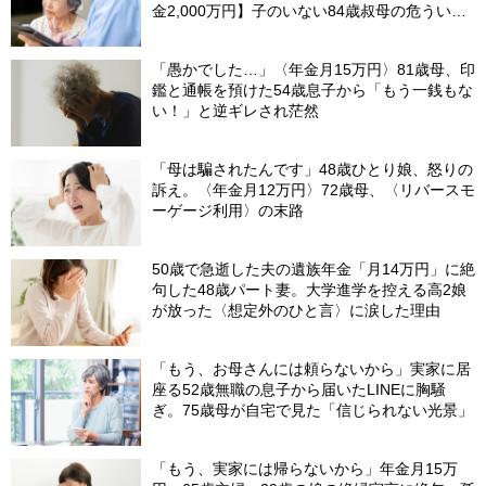
金2,000万円】子のいない84歳叔母の危うい決
断。55歳甥の介入で〈叔母の自宅マンション〉
が1億円で売れたワケ
「愚かでした…」〈年金月15万円〉81歳母、印
鑑と通帳を預けた54歳息子から「もう一銭もな
い！」と逆ギレされ茫然
「母は騙されたんです」48歳ひとり娘、怒りの
訴え。〈年金月12万円〉72歳母、〈リバースモ
ーゲージ利用〉の末路
50歳で急逝した夫の遺族年金「月14万円」に絶
句した48歳パート妻。大学進学を控える高2娘
が放った〈想定外のひと言〉に涙した理由
「もう、お母さんには頼らないから」実家に居
座る52歳無職の息子から届いたLINEに胸騒
ぎ。75歳母が自宅で見た「信じられない光景」
「もう、実家には帰らないから」年金月15万