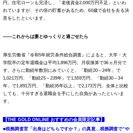
円。住宅ローンも完済し、「老後資金2,000万円不足」といわ
れていますが、その倍の貯蓄があるため、60歳で会社を去る決
意をしたといいます。
――これからは妻とゆっくりと過ごせたら
厚生労働省『令和5年就労条件総合調査』によると、大学・大
学院卒の定年退職金は平均1,896万円。月収換算で36ヵ月分で
す。さらに勤続年数別にみていくと、「勤続20～24年」で
1,021万円、「勤続25～239年」で1,559万円、「勤続30～34
年」で1,891万円、「勤続35年以上」で2,173万円。全体と比較
しても、十分すぎる退職金を手にした自負があったといいま
す。
【THE GOLD ONLINE おすすめの会員限定記事】
■税務調査官「出身はどちらですか？」の真意…税務調査で“や