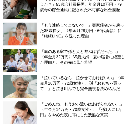
えた？」53歳会社員長男、年金月10万円・79
歳母の貯金通帳に記された不可解な出金履歴に
絶句
「もう連絡してこないで！」実家帰省から戻っ
た35歳長女、〈年金月28万円・60代両親〉に
「絶縁LINE」を送った理由
「庭のある家で孫と犬と遊ぶはずだった…」
〈年金月32万円〉65歳夫婦、夏の猛暑に絶望し
た理由と、その先に見た希望
「泣いているなら、泣かせておけばいい」〈年
金月16万円・72歳女性〉、孫「おもちゃ買っ
て！」と泣き叫んでも完全無視を決め込んだ理
由
「ごめんね、もうお小遣いはあげられない…」
〈年金月14万円・70歳女性〉、「孫1人に1万
円」をやめた夜に耳にした残酷な真実