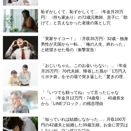
恥ずかしくて、恥ずかしくて…〈年金月20万
円〉〈持ち家あり〉の72歳元教師、息子に「助
けて」と言えなかった老後の落とし穴
「実家サイコー！」〈月収35万円〉32歳・独身
男性が天国から一転…「俺の人生、終わった」
と絶望させた母の〈衝撃宣告〉
「おじいちゃん、このお金いらない」…〈年金
月25万円〉70代夫婦、帰省した孫が「1万円入
りポチ袋」をその場で突き返した「驚きの理
由」
「『いつでも頼ってね』って言ったじゃな
い…」〈年金月12万円・74歳母〉、45歳長女
から「LINEブロック」の残念理由
「知っていれば結婚しなかった…」月収100万
円の42歳夫と結婚した39歳主婦。お金に苦労は
しないが、ウンザリなワケ