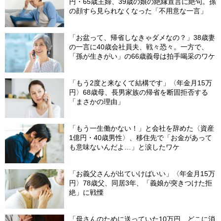
円・65歳主婦、39歳の娘の絶縁宣言に絶句。孫
の顔すら見られなくなった「不用意な一言」
「お盆って、帰省しなきゃダメなの？」38歳妻
の一言に40歳会社員夫、戦々恐々。一方で、
「孫が生きがい」の66歳義母は拍手喝采のワケ
「もう2度と来なくて結構です」〈年金月15万
円〉68歳母、長男家族の帰省を断固拒否する
「まさかの理由」
「もう一生働かない！」と会社を辞めた〈資産
1億円・40歳男性〉、移住先で「お金があって
も意味ないんだよ…」と涙したワケ
「お義父さんが出ていけばいい」〈年金月15万
円〉78歳父、同居3年、「義娘が突きつけた拒
絶」に戦慄
「母さんのために送っていた10万円、どこに消