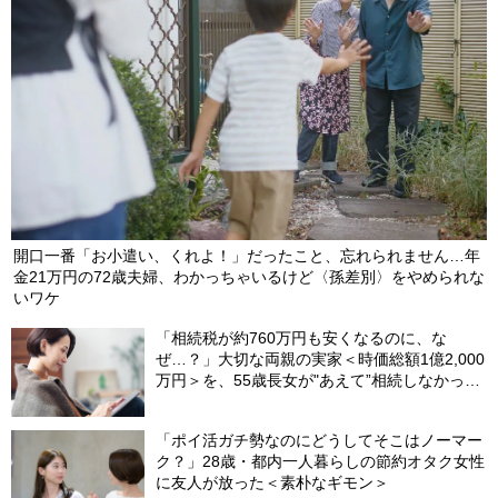
開口一番「お小遣い、くれよ！」だったこと、忘れられません…年
金21万円の72歳夫婦、わかっちゃいるけど〈孫差別〉をやめられな
いワケ
「相続税が約760万円も安くなるのに、な
ぜ…？」大切な両親の実家＜時価総額1億2,000
万円＞を、55歳長女が"あえて”相続しなかった
ワケ【司法書士が解説】
「ポイ活ガチ勢なのにどうしてそこはノーマー
ク？」28歳・都内一人暮らしの節約オタク女性
に友人が放った＜素朴なギモン＞