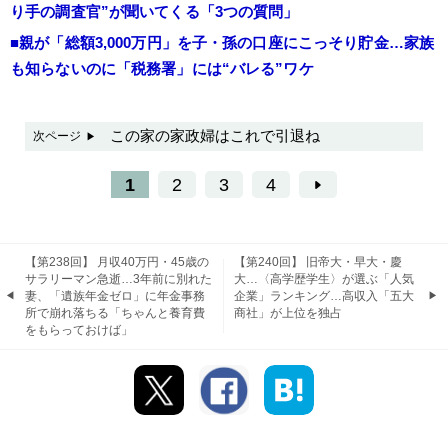
り手の調査官”が聞いてくる「3つの質問」
■親が「総額3,000万円」を子・孫の口座にこっそり貯金…家族
も知らないのに「税務署」には“バレる”ワケ
この家の家政婦はこれで引退ね
次ページ
1
2
3
4
【第238回】 月収40万円・45歳の
【第240回】 旧帝大・早大・慶
サラリーマン急逝…3年前に別れた
大…〈高学歴学生〉が選ぶ「人気
妻、「遺族年金ゼロ」に年金事務
企業」ランキング…高収入「五大
所で崩れ落ちる「ちゃんと養育費
商社」が上位を独占
をもらっておけば」