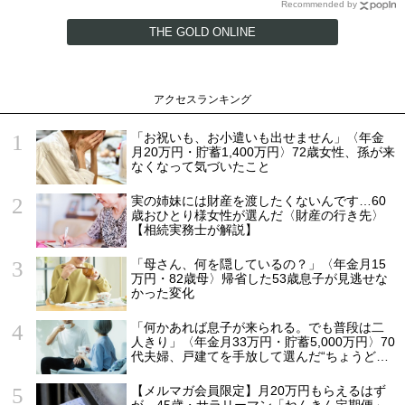
Recommended by
THE GOLD ONLINE
アクセスランキング
「お祝いも、お小遣いも出せません」〈年金
月20万円・貯蓄1,400万円〉72歳女性、孫が来
なくなって気づいたこと
実の姉妹には財産を渡したくないんです…60
歳おひとり様女性が選んだ〈財産の行き先〉
【相続実務士が解説】
「母さん、何を隠しているの？」〈年金月15
万円・82歳母〉帰省した53歳息子が見逃せな
かった変化
「何かあれば息子が来られる。でも普段は二
人きり」〈年金月33万円・貯蓄5,000万円〉70
代夫婦、戸建てを手放して選んだ“ちょうどい
い距離”
【メルマガ会員限定】月20万円もらえるはず
が…45歳・サラリーマン「ねんきん定期便」