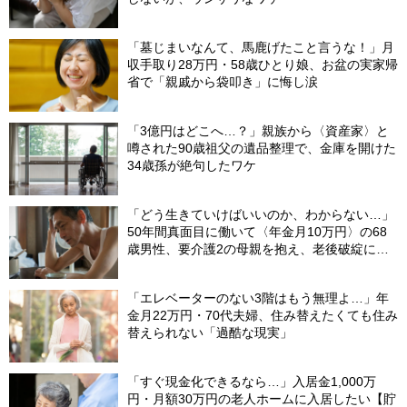
「墓じまいなんて、馬鹿げたこと言うな！」月
収手取り28万円・58歳ひとり娘、お盆の実家帰
省で「親戚から袋叩き」に悔し涙
「3億円はどこへ…？」親族から〈資産家〉と
噂された90歳祖父の遺品整理で、金庫を開けた
34歳孫が絶句したワケ
「どう生きていけばいいのか、わからない…」
50年間真面目に働いて〈年金月10万円〉の68
歳男性、要介護2の母親を抱え、老後破綻に怯
える日々
「エレベーターのない3階はもう無理よ…」年
金月22万円・70代夫婦、住み替えたくても住み
替えられない「過酷な現実」
「すぐ現金化できるなら…」入居金1,000万
円・月額30万円の老人ホームに入居したい【貯