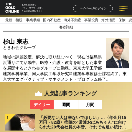
あなたの財産を
マイページ/ログイン
「守る・増やす・残す」
ための総合情報サイト
最新
相続・事業承継
国内不動産
海外不動産
事業投資
海外活用
保険
資
記事一覧
連載一覧
著者一覧
書籍一覧
セミナー情報
お知らせ
著者詳細
杉山 宗志
ときわ会グループ
地域の課題設定、解決に取り組むべく、現在は福島県
浜通りにて活動中。医療・介護・教育を軸とした事業
を展開するときわ会グループに勤務。東京大学工学部
建築学科卒業、同大学院工学系研究科建築学専攻修士課程終了。東
京大学エグゼクティブ・マネジメント・プログラム修了。
人気記事ランキング
デイリー
週間
月間
「必要ない人は来ないでほしい」…〈年金月15
1
万円・82歳〉病院の“常連おばあちゃん”に向け
られた20代会社員の本音。それでも通い続ける
理由