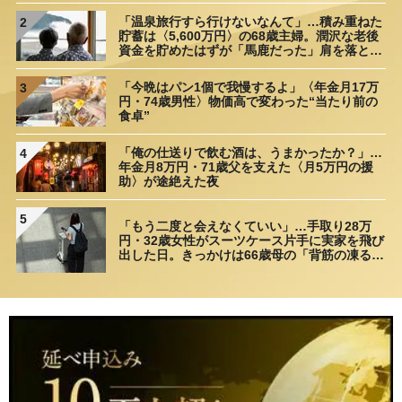
「温泉旅行すら行けないなんて」…積み重ねた
2
貯蓄は〈5,600万円〉の68歳主婦。潤沢な老後
資金を貯めたはずが「馬鹿だった」肩を落とす
理由
「今晩はパン1個で我慢するよ」〈年金月17万
3
円・74歳男性〉物価高で変わった“当たり前の
食卓”
「俺の仕送りで飲む酒は、うまかったか？」…
4
年金月8万円・71歳父を支えた〈月5万円の援
助〉が途絶えた夜
5
「もう二度と会えなくていい」…手取り28万
円・32歳女性がスーツケース片手に実家を飛び
出した日。きっかけは66歳母の「背筋の凍る一
言」