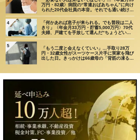
3
万円・82歳〉病院の“常連おばあちゃん”に向け
られた20代会社員の本音。それでも通い続ける
理由
「何かあれば息子が来られる。でも普段は二人
4
きり」〈年金月33万円・貯蓄5,000万円〉70代
夫婦、戸建てを手放して選んだ“ちょうどいい
距離”
5
「もう二度と会えなくていい」…手取り28万
円・32歳女性がスーツケース片手に実家を飛び
出した日。きっかけは66歳母の「背筋の凍る一
言」