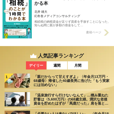
かる本
北井 雄大
幻冬舎メディアコンサルティング
相続税の納税資金が足りず資産を手放すことになった、
知らぬ間に親が多額の借金をして…
書籍ページ
人気記事ランキング
デイリー
週間
月間
「親だからって甘えすぎよ」〈年金月13万円・
1
68歳母〉帰省した40歳長男に告げた「もう実家
には泊めない」
「温泉旅行すら行けないなんて」…積み重ねた
2
貯蓄は〈5,600万円〉の68歳主婦。潤沢な老後
資金を貯めたはずが「馬鹿だった」肩を落とす
理由
「必要ない人は来ないでほしい」…〈年金月15