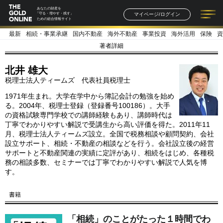
あなたの財産を
マイページ/ログイン
「守る・増やす・残す」
ための総合情報サイト
最新
相続・事業承継
国内不動産
海外不動産
事業投資
海外活用
保険
資
記事一覧
連載一覧
著者一覧
書籍一覧
セミナー情報
お知らせ
著者詳細
北井 雄大
税理士法人ティームズ 代表社員税理士
1971年生まれ。大学在学中から簿記会計の勉強を始め
る。2004年、税理士登録（登録番号100186）。大手
の資格試験専門学校での講師経験もあり、講師時代は
丁寧でわかりやすい解説で受講生から高い評価を得た。2011年11
月、税理士法人ティームズ設立。全国で税務相談や顧問契約、会社
設立サポート、相続・不動産の相談などを行う。会社設立後の経営
サポートと不動産関連の実績に定評があり、相続をはじめ、各種税
務の相談多数、セミナーでは丁寧でわかりやすい解説で人気を博
す。
書籍
「相続」のことがたった１時間でわ