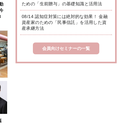
ための「生前贈与」の基礎知識と活用法
動
今
3
08/14 認知症対策には絶対的な効果！ 金融
資産家のための「民事信託」を活用した資
産承継方法
会員向けセミナーの一覧
幅
|