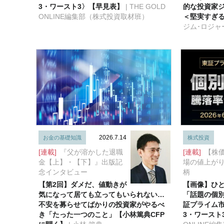
3・ワースト3〉【早見表】
| THE GOLD
的な投資家
ONLINE編集部（株式投資取材班）
＜堅実すぎ
ジム･ロジャ
2026.7.14
お金の基礎知識
株式投資
[連載]
『父が溶かした退職
[連載]
【株
金【上】・【下】』出版記
場の値上が
念インタビュー
柄
【第2回】ダメだ、値動きが
【画像】ひ
気になって居ても立ってもいられない…
「話題の個別
不安を募らせてばかりの投資家がやるべ
証プライム
き「たった一つのこと」【小林篤典CFP
3・ワースト