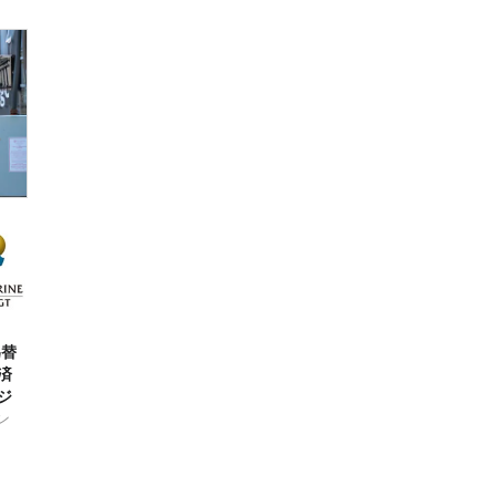
為替
済
ジ
ン