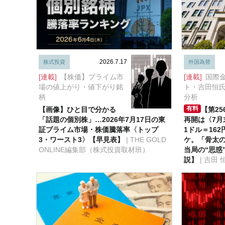
2026.7.17
株式投資
外国為替
[連載]
【株価】プライム市
[連載]
国際
場の値上がり・値下がり銘
ト・吉田恒
柄
分析
有料
【画像】ひと目で分かる
【第2
「話題の個別株」…2026年7月17日の東
再開は〈7月
証プライム市場・株価騰落率〈トップ
1ドル＝16
3・ワースト3〉【早見表】
| THE GOLD
ケ。「骨太
ONLINE編集部（株式投資取材班）
当局の“思惑
説】
| 吉田 