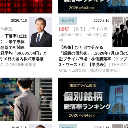
2026.7.16
2026.7.16
株式投資
平均概況
[連載]
【株価】プライム市
場の値上がり・値下がり銘
・下落率1位は
柄
ア〉…米半導体
急落でAI関連
【画像】ひと目で分かる
平均「66,835.54円」と
「話題の個別株」…2026年7月16日の
月16日の国内株式市場概
証プライム市場・株価騰落率〈トップ
 GOLD ONLINE編集部
3・ワースト3〉【早見表】
| THE GO
ONLINE編集部（株式投資取材班）