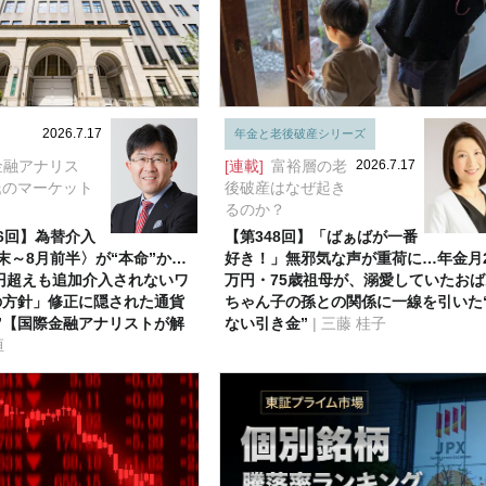
2026.7.17
年金と老後破産シリーズ
金融アナリス
[連載]
富裕層の老
2026.7.17
氏のマーケット
後破産はなぜ起き
るのか？
56回】為替介入
【第348回】「ばぁばが一番
末～8月前半〉が“本命”か…
好き！」無邪気な声が重荷に…年金月2
2円超えも追加介入されないワ
万円・75歳祖母が、溺愛していたおば
の方針」修正に隠された通貨
ちゃん子の孫との関係に一線を引いた
”【国際金融アナリストが解
ない引き金”
| 三藤 桂子
恒