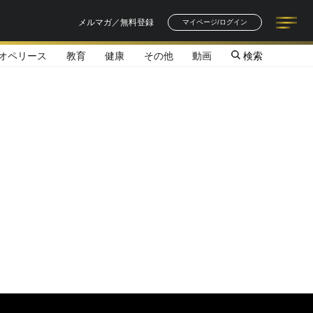
メルマガ／無料登録
マイページ/ログイン
オペリース
教育
健康
その他
動画
検索
記事一覧
連載一覧
著者一覧
書籍一覧
セミナー情報
お知らせ