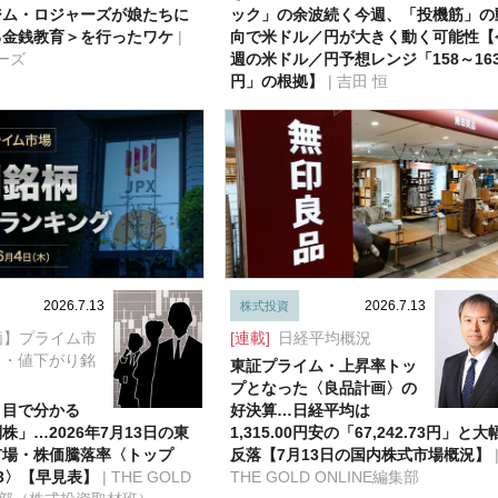
ジム・ロジャーズが娘たちに
ック」の余波続く今週、「投機筋」の
る金銭教育＞を行ったワケ
|
向で米ドル／円が大きく動く可能性【
ーズ
週の米ドル／円予想レンジ「158～16
円」の根拠】
| 吉田 恒
2026.7.13
2026.7.13
株式投資
価】プライム市
[連載]
日経平均概況
り・値下がり銘
東証プライム・上昇率トッ
プとなった〈良品計画〉の
と目で分かる
好決算…日経平均は
株」…2026年7月13日の東
1,315.00円安の「67,242.73円」と大
市場・株価騰落率〈トップ
反落【7月13日の国内株式市場概況】
3〉【早見表】
| THE GOLD
THE GOLD ONLINE編集部