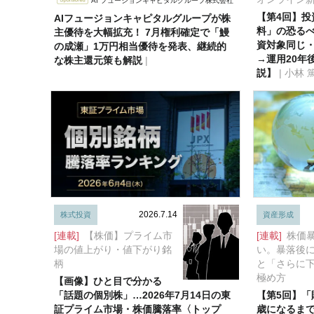
AI フュージョンキャピタルグループ株式会社
【第4回】投
AIフュージョンキャピタルグループが株
料」の恐る
主優待を大幅拡充！ 7月権利確定で「鰻
資対象同じ
の成瀬」1万円相当優待を発表、継続的
→運用20年
な株主還元策も解説
|
説】
| 小林 
2026.7.14
株式投資
資産形成
[連載]
【株価】プライム市
[連載]
株価
場の値上がり・値下がり銘
い。暴落後
柄
と「さらに
極め方
【画像】ひと目で分かる
「話題の個別株」…2026年7月14日の東
【第5回】「
証プライム市場・株価騰落率〈トップ
歳になるま