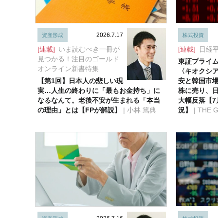
2026.7.17
資産形成
株式投資
[連載]
いま読むべき一冊が
[連載]
日経
見つかる！注目のゴールド
東証プライム
オンライン新書特集
〈キオクシ
【第1回】日本人の悲しい現
安と韓国市場
実…人生の終わりに「最もお金持ち」に
株に売り、日経
なるなんて。老後不安が生まれる「本当
大幅反落【7
の理由」とは【FPが解説】
| 小林 篤典
況】
| THE