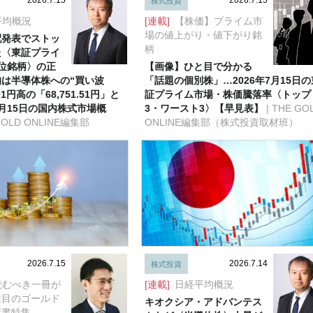
2026.7.15
2026.7.15
株式投資
平均概況
[連載]
【株価】プライム市
場の値上がり・値下がり銘
配発表でストッ
柄
た〈東証プライ
位銘柄〉の正
【画像】ひと目で分かる
は半導体株への“買い波
「話題の個別株」…2026年7月15日の
.01円高の「68,751.51円」と
証プライム市場・株価騰落率〈トップ
月15日の国内株式市場概
3・ワースト3〉【早見表】
| THE GO
 GOLD ONLINE編集部
ONLINE編集部（株式投資取材班）
2026.7.15
2026.7.14
株式投資
読むべき一冊が
[連載]
日経平均概況
注目のゴールド
キオクシア・アドバンテス
新書特集