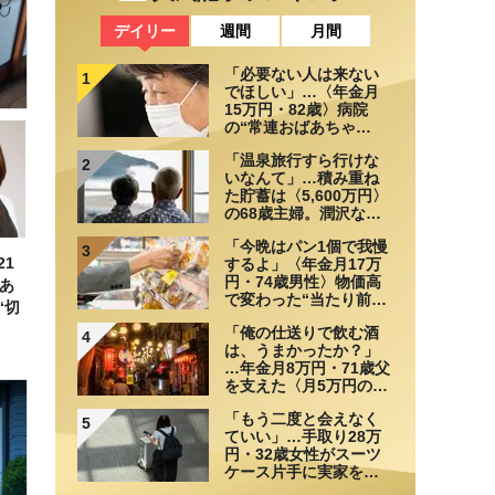
デイリー
週間
月間
「必要ない人は来ない
1
でほしい」…〈年金月
15万円・82歳〉病院
の“常連おばあちゃ
ん”に向けられた20代会
「温泉旅行すら行けな
社員の本音。それでも
2
いなんて」…積み重ね
通い続ける理由
た貯蓄は〈5,600万円〉
の68歳主婦。潤沢な老
後資金を貯めたはずが
「今晩はパン1個で我慢
「馬鹿だった」肩を落
3
1
するよ」〈年金月17万
とす理由
円・74歳男性〉物価高
あ
で変わった“当たり前の
“切
食卓”
「俺の仕送りで飲む酒
4
は、うまかったか？」
…年金月8万円・71歳父
を支えた〈月5万円の援
助〉が途絶えた夜
「もう二度と会えなく
5
ていい」…手取り28万
円・32歳女性がスーツ
ケース片手に実家を飛
び出した日。きっかけ