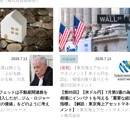
編集部（株式投資取材班）
2026.7.13
2026.7.13
外国為替
暴落は怖くな
[連載]
【東京海上アセット
に「上がる株」
マネジメント】米ドル円を
下がる株」の見
読む…相場の振り返りと今
週の注目ポイント
フェットは不動産関連株を
【第95回】【米ドル円】7月第3週の
購入したが…ジム・ロジャー
相場にインパクトを与える「重要な経
産の価値」をどのように考え
指標」【解説：東京海上アセットマネ
ジム･ロジャーズ
メント】
| 東京海上アセットマネジメ
ト株式会社