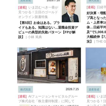
2026.7.16
株式投資
資産形成
[連載]
日経
[連載]
いま読むべき一冊が
見つかる！注目のゴールド
好決算・増
オンライン新書特集
プ高となっ
ム・上昇率1
【第5回】お金はある。プラ
体…日経平均
イドもある。知識はない…退職金投資デ
及”で1,008
ビューの典型的失敗パターン【FPが解
大幅続伸【7
説】
| 小林 篤典
況】
| THE
2026.7.15
株式投資
資産形成
[連載]
AIフュージョンキャピタルグルー
[連載]
いま
プ株式会社「株主優待制度」に関して
見つかる！
オンライン