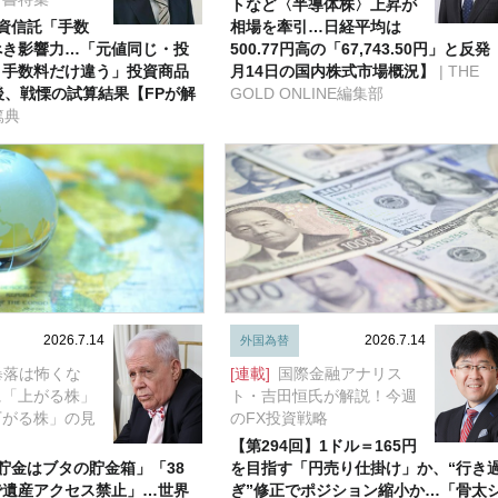
トなど〈半導体株〉上昇が
資信託「手数
相場を牽引…日経平均は
べき影響力…「元値同じ・投
500.77円高の「67,743.50円」と反発
・手数料だけ違う」投資商品
月14日の国内株式市場概況】
| THE
後、戦慄の試算結果【FPが解
GOLD ONLINE編集部
篤典
2026.7.14
2026.7.14
外国為替
暴落は怖くな
[連載]
国際金融アナリス
に「上がる株」
ト・吉田恒氏が解説！今週
下がる株」の見
のFX投資戦略
【第294回】1ドル＝165円
貯金はブタの貯金箱」「38
を目指す「円売り仕掛け」か、“行き
で遺産アクセス禁止」…世界
ぎ”修正でポジション縮小か…「骨太