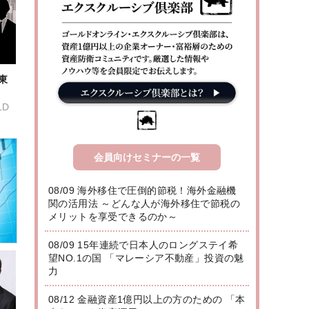
東
LD
会員向けセミナーの一覧
08/09 海外移住で圧倒的節税！海外金融機
関の活用法 ～どんな人が海外移住で節税の
メリットを享受できるのか～
08/09 15年連続で日本人のロングステイ希
望NO.1の国 「マレーシア不動産」投資の魅
力
08/12 金融資産1億円以上の方のための 「本