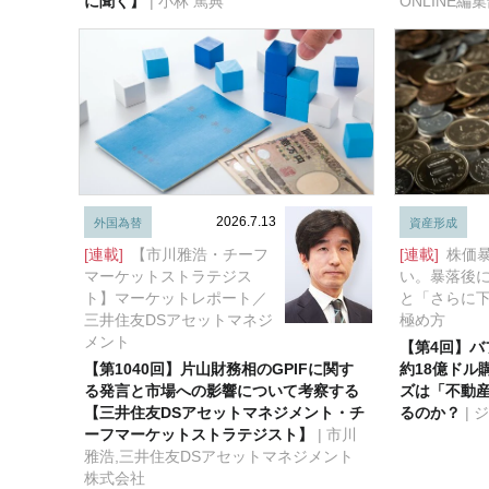
に聞く】
| 小林 篤典
ONLINE
2026.7.13
外国為替
資産形成
[連載]
【市川雅浩・チーフ
[連載]
株価
マーケットストラテジス
い。暴落後
ト】マーケットレポート／
と「さらに
三井住友DSアセットマネジ
極め方
メント
【第4回】バ
【第1040回】片山財務相のGPIFに関す
約18億ドル
る発言と市場への影響について考察する
ズは「不動
【三井住友DSアセットマネジメント・チ
るのか？
| 
ーフマーケットストラテジスト】
| 市川
雅浩,三井住友DSアセットマネジメント
株式会社