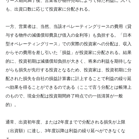
リース期間満了後、営業者が物件売却によって得た利益について
も、出資口数に応じて投資家に分配される。
一方、営業者は、当然、当該オペレーティングリースの費用（貸
与する物件の減価償却費及び借入の金利等）も負担する。「日本
型オペレーティングリース」での実際の投資家への分配は、収入
からその費用を差し引いた「損益」が投資家に分配される。結果
的に、投資初期は減価償却負担が大きく、将来の利益を期待しな
がらも損失が先行する投資となるため、投資家は、投資初期に分
配された損失を自社の損益計算書に計上することで利益の繰り延
べ効果を得ることができるのである（ここで言う分配とは帳簿上
のもので、現金分配は投資期間終了時点での一括清算が一般
的）。
通常、出資初年度、または2年度までで分配される損失が上限
（出資額）に達し、3年度以降は利益の繰り延べができなくな