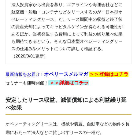
法人投資家から出資を募り、エアラインや海運会社などに
航空機・船舶・コンテナなどをリースするのが「日本型オ
ペレーティングリース」だ。リース期間中の収益と終了後
の資産売却によってキャピタルゲインが得られる可能性が
あるほか、当初発生する費用によって利益の繰り延べ効果
も期待できるという。そんな日本型オペレーティングリー
スの仕組みやメリットについて詳しく検証する。
（2020/9/01更新）
オペリースメルマガ
＞＞登録は
コチラ
最新情報をお届け！
＞＞
詳細はコチラ
セミナーも随時開催！
安定したリース収益、減価償却による利益繰り延
べ効果
オペレーティングリースは、機械や装置、自動車などの物件を長
期にわたって法人などに貸し出すリースの一種だ。