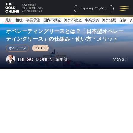
あなたの財産を
マイページ/ログイン
「守る・増やす・残す」
ための総合情報サイト
最新
相続・事業承継
国内不動産
海外不動産
事業投資
海外活用
保険
資
記事一覧
連載一覧
著者一覧
書籍一覧
セミナー情報
お知らせ
オペレーティングリースとは？「日本型オペレー
ティングリース」の仕組み・使い方・メリット
オペリース
JOLCO
THE GOLD ONLINE編集部
2020.9.1