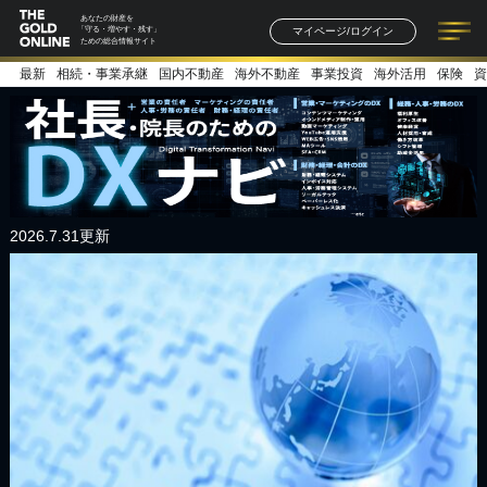
あなたの財産を
マイページ/ログイン
「守る・増やす・残す」
ための総合情報サイト
最新
相続・事業承継
国内不動産
海外不動産
事業投資
海外活用
保険
資
記事一覧
連載一覧
著者一覧
書籍一覧
セミナー情報
お知らせ
2026.7.31更新