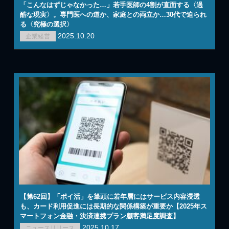
「こんなはずじゃなかった…」若手医師の4割が直面する〈過
酷な現実〉。専門医への道か、家庭との両立か…30代で迫られ
る〈究極の選択〉
2025.10.20
企業経営
【第62回】「ポイ活」を筆頭に若年層にはサービス内容浸透
も、カード利用促進には長期的な関係構築が重要か【2025年ス
マートフォン金融・決済連携プラン顧客満足度調査】
2025.10.17
ニュースリリース