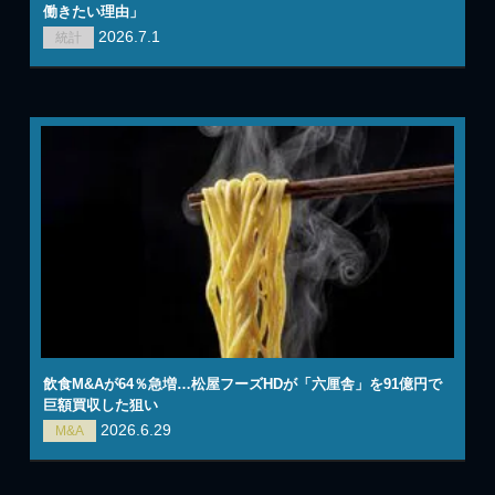
働きたい理由」
2026.7.1
統計
飲食M&Aが64％急増…松屋フーズHDが「六厘舎」を91億円で
巨額買収した狙い
2026.6.29
M&A