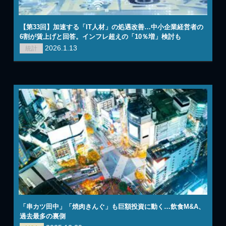
【第33回】加速する「IT人材」の処遇改善…中小企業経営者の
6割が賃上げと回答。インフレ超えの「10％増」検討も
2026.1.13
統計
「串カツ田中」「焼肉きんぐ」も巨額投資に動く…飲食M&A、
過去最多の裏側