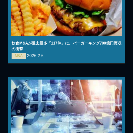
飲食M&Aが過去最多「117件」に。バーガーキング700億円買収
の衝撃
2026.2.6
M&A