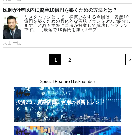
医師が4年以内に資産10億円を築くための方法とは？
リスクヘッジとして一棟買いをする今回は、資産10
億円を築くための具体的な実現プランを3つご紹介し
ます。どれも実際に筆者が提案して成功したプラン
です。 【最短で10億円を築く2年プ…
大山 一也
1
>
2
Special Feature Backnumber
特集
投資2.0…資産防衛・運用の最新トレンド
特集