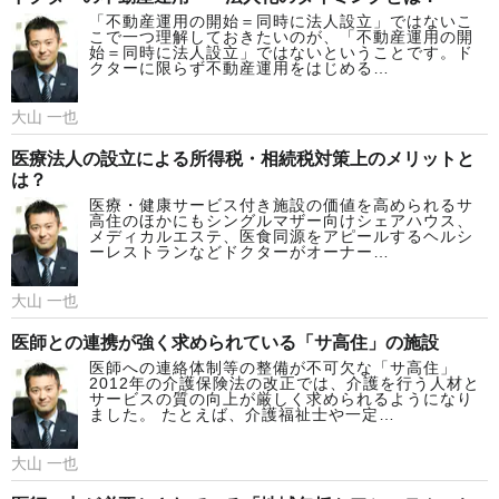
「不動産運用の開始＝同時に法人設立」ではないこ
こで一つ理解しておきたいのが、「不動産運用の開
始＝同時に法人設立」ではないということです。ド
クターに限らず不動産運用をはじめる…
大山 一也
医療法人の設立による所得税・相続税対策上のメリットと
は？
医療・健康サービス付き施設の価値を高められるサ
高住のほかにもシングルマザー向けシェアハウス、
メディカルエステ、医食同源をアピールするヘルシ
ーレストランなどドクターがオーナー…
大山 一也
医師との連携が強く求められている「サ高住」の施設
医師への連絡体制等の整備が不可欠な「サ高住」
2012年の介護保険法の改正では、介護を行う人材と
サービスの質の向上が厳しく求められるようになり
ました。 たとえば、介護福祉士や一定…
大山 一也