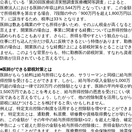
公表している「第20回医療経済実態調査医療機関等調査」によると、
医療法人における医師の年収は約1,544万円 となっています。この金額
で所得税率を算出する場合、7段階の中の「900万円を超え1,800万円以
下」に該当するため、税率は33％ となります。
医師は数ある職業の中でも所得が多いため、そのぶん税金が高くなると
言えます。開業医の場合は、事業に関連する経費については所得控除が
認められることもあります。さらに、所得を増やすという観点からは、
仕事に打ち込んだ分だけ収入に反映できるという特徴があります。勤務
医の場合は、開業医のような経費計上による節税対策をとることはでき
ません。このような背景からも、特に勤務医の節税対策、すなわち資産
防衛が注目されていると言えるでしょう。
■医師ができる節税対策とは
医師がもらう給料は給与所得になるため、サラリーマンと同様に給与所
得控除を受けることができます。しかし、給与等の収入金額が1,000万
円超の場合は一律で220万円 の控除額となります。医師の平均年収が約
1,500万円であることを考えると、給与所得控除の恩恵を受けにくい状
況であると言えるでしょう。したがって、他の控除制度を活用しながら
節税に結びつけることを検討すると良いかもしれません。
例えば、特定支出控除の制度を活用すると控除額を増やすことができま
す。特定支出とは、通勤費、転居費、研修費や資格取得費などが挙げら
れ、この金額が「その年中の給与所得控除額×1/2」を超えた場合、確定
申告によって超えた部分の金額を給与所得の控除後に、所得金額の方か
ら差し引くことができます。また、医療費控除、生命保険控除、地震保