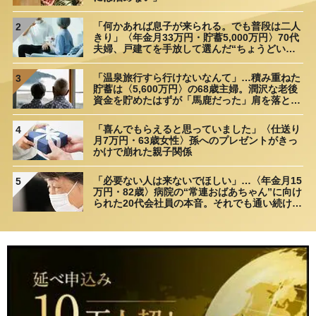
「何かあれば息子が来られる。でも普段は二人
2
きり」〈年金月33万円・貯蓄5,000万円〉70代
夫婦、戸建てを手放して選んだ“ちょうどいい
距離”
「温泉旅行すら行けないなんて」…積み重ねた
3
貯蓄は〈5,600万円〉の68歳主婦。潤沢な老後
資金を貯めたはずが「馬鹿だった」肩を落とす
理由
「喜んでもらえると思っていました」〈仕送り
4
月7万円・63歳女性〉孫へのプレゼントがきっ
かけで崩れた親子関係
「必要ない人は来ないでほしい」…〈年金月15
5
万円・82歳〉病院の“常連おばあちゃん”に向け
られた20代会社員の本音。それでも通い続ける
理由