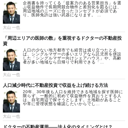
企画書を持ってくる「提案力のある営業担当」を選
ぶ収益物件で長期間競合物件と差別化を図るには、
周辺地域のニーズに合ったコンセプトが必須であ
り、医師免許は強い武器になります。 …
大山 一也
「周辺エリアの医師の数」を重視するドクターの不動産投
資
人口の少ない地方都市でも経営は成り立つたとえ
ば、シングルマザーの多いエリアなら託児所を併設
した「シングルマザー向けシェアハウス」や、高齢
者が多い地域なら日帰りで利用できる「…
大山 一也
人口減少時代に不動産投資で収益を上げ続ける方法
20年、30年後も人口を維持できる地域を探す医師に
限らず、一般的に初めて収益物件を買おうとする人
は、自宅周辺で探そうとします。土地勘があること
や常に管理状態を確認したいからでし…
大山 一也
ドクターの不動産運用――法人化のタイミングとは？