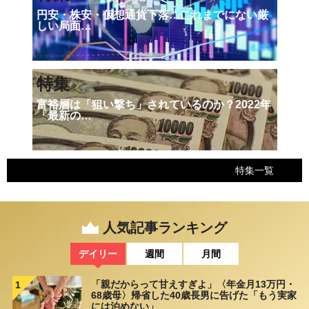
円安・株安・仮想通貨下落…これまでにない厳
しい局面…
特集
富裕層は「狙い撃ち」されているのか？2022年
「最新の…
特集一覧
人気記事ランキング
デイリー
週間
月間
「親だからって甘えすぎよ」〈年金月13万円・
1
68歳母〉帰省した40歳長男に告げた「もう実家
には泊めない」