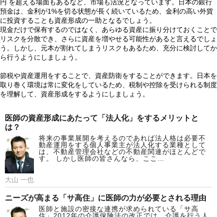
円 を超える場面もあるなど、市場も活況となっています。日本の銀行
預金は、金利が1%を切る状態が長く続いているため、金利の高い外貨
に投資することも資産形成の一助となるでしょう。
現金だけで保有するのではなく、あらゆる資産に振り分けておくことで
リスクを分散でき、さらに資産を増やせる可能性があると言えるでしょ
う。しかし、元本が割れてしまうリスクもあるため、充分に検討してか
ら行うようにしましょう。
節税や資産運用をすることで、資産防衛をすることができます。日本を
取り巻く環境は常に変化をしているため、税制や控除を受けられる制度
を理解して、資産形成をするようにしましょう。
医師の資産形成にあたって「法人化」をするメリットと
は？
将来の事業展開を考えるのであれば法人格は必要不
動産運用をする個人事業主が法人化する業種として
は、不動産管理会社などの不動産関連がほとんどで
す。 しかし医師の皆さんなら、ここ…
大山 一也
ニーズが高まる「サ高住」に医師の力が必要とされる理由
医師と施設の密接な連携が求められている「サ高
住」2012年の介護保険法の改正では、介護を行う人