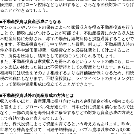
険控除、住宅ローン控除なども活用すると、さらなる節税対策につなげ
ることができるでしょう。
■不動産投資は資産形成にもなる
マンションやアパートの保有によって家賃収入を得る不動産投資を行う
ことで、節税に結びつけることが可能です。不動産投資にかかる収入は
不動産所得に分類され、赤字の場合は給与所得と損益通算することがで
きます。不動産投資を行う中で発生した費用、例えば、不動産購入時の
仲介手数料や減価償却費、修繕費などを必要経費として計上すること
で、所得を圧縮し、結果として節税につなげられるでしょう。
また、不動産投資は家賃収入を得られるというメリットの他にも、ロー
ンを支払い終わった後には不労所得としての資産となります。さらに、
相続時には現金をそのまま相続するよりも評価額が低くなるため、相続
税の節税にもなります。不動産投資は、ライフイベントのタイミングに
よって節税や資産形成に役立てることができます。
■不動産投資以外の資産形成の方法とは
収入が多いほど、資産運用に振り向けられる余剰資金が多い傾向にある
と言えます。グローバル化が進む中、日本だけに資産を偏らせるのでは
なく、一部の資産を海外口座に移管するなどの対策も資産形成の方法と
して有効であると言えるでしょう。
また、株式投資によって資産を育てるという考え方もあります。昨今、
世界的な株高を受けて、日経平均株価は、バブル崩壊以来の2万3,000