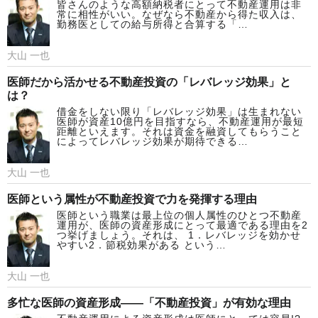
皆さんのような高額納税者にとって不動産運用は非
常に相性がいい。なぜなら不動産から得た収入は、
勤務医としての給与所得と合算する「…
大山 一也
医師だから活かせる不動産投資の「レバレッジ効果」と
は？
借金をしない限り「レバレッジ効果」は生まれない
医師が資産10億円を目指すなら、不動産運用が最短
距離といえます。それは資金を融資してもらうこと
によってレバレッジ効果が期待できる…
大山 一也
医師という属性が不動産投資で力を発揮する理由
医師という職業は最上位の個人属性のひとつ不動産
運用が、医師の資産形成にとって最適である理由を2
つ挙げましょう。それは、 1．レバレッジを効かせ
やすい2．節税効果がある という…
大山 一也
多忙な医師の資産形成――「不動産投資」が有効な理由