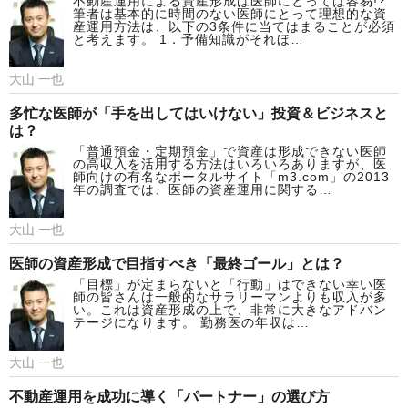
不動産運用による資産形成は医師にとっては容易!?
筆者は基本的に時間のない医師にとって理想的な資
産運用方法は、以下の3条件に当てはまることが必須
と考えます。 1．予備知識がそれほ…
大山 一也
多忙な医師が「手を出してはいけない」投資＆ビジネスと
は？
「普通預金・定期預金」で資産は形成できない医師
の高収入を活用する方法はいろいろありますが、医
師向けの有名なポータルサイト「m3.com」の2013
年の調査では、医師の資産運用に関する…
大山 一也
医師の資産形成で目指すべき「最終ゴール」とは？
「目標」が定まらないと「行動」はできない幸い医
師の皆さんは一般的なサラリーマンよりも収入が多
い。これは資産形成の上で、非常に大きなアドバン
テージになります。 勤務医の年収は…
大山 一也
不動産運用を成功に導く「パートナー」の選び方