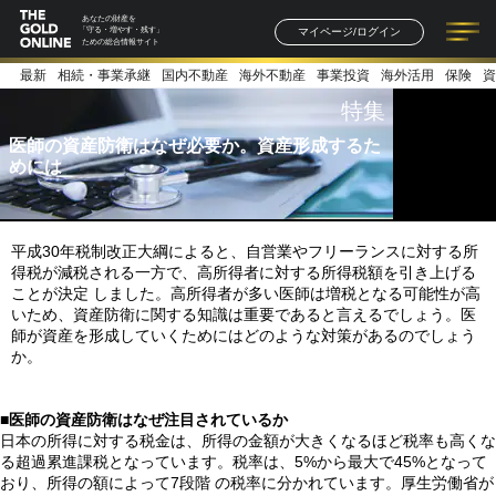
あなたの財産を
マイページ/ログイン
「守る・増やす・残す」
ための総合情報サイト
最新
相続・事業承継
国内不動産
海外不動産
事業投資
海外活用
保険
資
記事一覧
連載一覧
著者一覧
書籍一覧
セミナー情報
お知らせ
特集
医師の資産防衛はなぜ必要か。資産形成するた
めには
平成30年税制改正大綱によると、自営業やフリーランスに対する所
得税が減税される一方で、高所得者に対する所得税額を引き上げる
ことが決定 しました。高所得者が多い医師は増税となる可能性が高
いため、資産防衛に関する知識は重要であると言えるでしょう。医
師が資産を形成していくためにはどのような対策があるのでしょう
か。
■医師の資産防衛はなぜ注目されているか
日本の所得に対する税金は、所得の金額が大きくなるほど税率も高くな
る超過累進課税となっています。税率は、5%から最大で45%となって
おり、所得の額によって7段階 の税率に分かれています。厚生労働省が