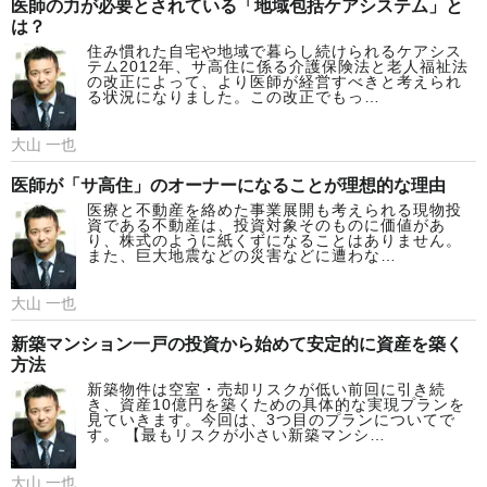
医師の力が必要とされている「地域包括ケアシステム」と
は？
住み慣れた自宅や地域で暮らし続けられるケアシス
テム2012年、サ高住に係る介護保険法と老人福祉法
の改正によって、より医師が経営すべきと考えられ
る状況になりました。この改正でもっ…
大山 一也
医師が「サ高住」のオーナーになることが理想的な理由
医療と不動産を絡めた事業展開も考えられる現物投
資である不動産は、投資対象そのものに価値があ
り、株式のように紙くずになることはありません。
また、巨大地震などの災害などに遭わな…
大山 一也
新築マンション一戸の投資から始めて安定的に資産を築く
方法
新築物件は空室・売却リスクが低い前回に引き続
き、資産10億円を築くための具体的な実現プランを
見ていきます。今回は、3つ目のプランについてで
す。 【最もリスクが小さい新築マンシ…
大山 一也