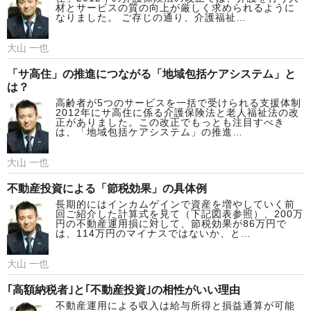
材とサービスの質の向上が厳しく求められるように
なりました。 ご存じの通り、介護福祉…
大山 一也
「サ高住」の推進につながる「地域包括ケアシステム」と
は？
高齢者が5つのサービスを一括で受けられる支援体制
2012年にサ高住に係る介護保険法と老人福祉法の改
正がありました。この改正でもっとも注目すべき
は、「地域包括ケアシステム」の推進…
大山 一也
不動産投資による「節税効果」の具体例
長期的にはインカムゲインで資産を増やしていく前
回ご紹介した計算式を見て（下記図表参照）、200万
円の不動産運用損に対して、節税効果が86万円で
は、114万円のマイナスではないか、と…
大山 一也
｢高額納税者｣と｢不動産投資｣の相性がいい理由
不動産運用による収入は給与所得と損益通算が可能