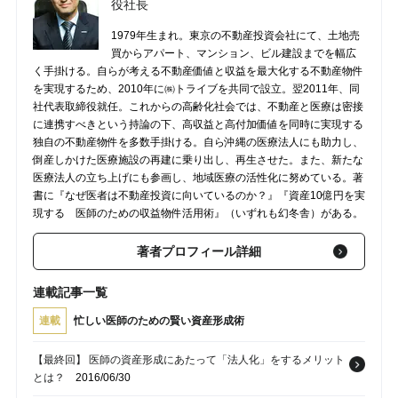
役社長
1979年生まれ。東京の不動産投資会社にて、土地売
買からアパート、マンション、ビル建設までを幅広
く手掛ける。自らが考える不動産価値と収益を最大化する不動産物件
を実現するため、2010年に㈱トライブを共同で設立。翌2011年、同
社代表取締役就任。これからの高齢化社会では、不動産と医療は密接
に連携すべきという持論の下、高収益と高付加価値を同時に実現する
独自の不動産物件を多数手掛ける。自ら沖縄の医療法人にも助力し、
倒産しかけた医療施設の再建に乗り出し、再生させた。また、新たな
医療法人の立ち上げにも参画し、地域医療の活性化に努めている。著
書に『なぜ医者は不動産投資に向いているのか？』『資産10億円を実
現する 医師のための収益物件活用術』（いずれも幻冬舎）がある。
著者プロフィール詳細
連載記事一覧
連載
忙しい医師のための賢い資産形成術
【最終回】 医師の資産形成にあたって「法人化」をするメリット
とは？
2016/06/30