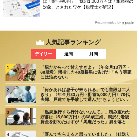
は「贈与税0円」、妹の1,000万円は「相続税の
対象」とされたワケ【税理士が解説】
Recommended by
人気記事ランキング
デイリー
週間
月間
「親だからって甘えすぎよ」〈年金月13万円・
1
68歳母〉帰省した40歳長男に告げた「もう実家
には泊めない」
「何かあれば息子が来られる。でも普段は二人
2
きり」〈年金月33万円・貯蓄5,000万円〉70代
夫婦、戸建てを手放して選んだ“ちょうどいい
距離”
「温泉旅行すら行けないなんて」…積み重ねた
3
貯蓄は〈5,600万円〉の68歳主婦。潤沢な老後
資金を貯めたはずが「馬鹿だった」肩を落とす
理由
「喜んでもらえると思っていました」〈仕送り
4