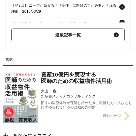
【第9回】 ニーズが高まる「サ高住」に医師の力が必要とされる
理由
2016/06/29
【第7回】 不動産投資による「節税効果」の具体例
2016/06/27
連載記事一覧
【第6回】 ｢高額納税者｣と｢不動産投資｣の相性がいい理由
2016/06/26
【第5回】 医師だから活かせる不動産投資の「レバレッジ効果」
とは？
2016/06/25
書籍
資産10億円を実現する
医師のための収益物件活用術
大山 一也
幻冬舎メディアコンサルティング
旧来の医療体制が瓦解し始めた今、医師たち一人ひとり
に求められているのは勤め先の病…
書籍ページ
今、あなたにオススメ