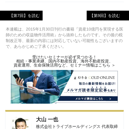
【第7回】を読む
【第9回】を読む
本連載は、2015年1月30日刊行の書籍『資産10億円を実現する医
師のための収益物件活用術』から抜粋したものです。その後の税
制改正等、最新の内容には対応していない可能性もございますの
で、あらかじめご了承ください。
受けたいセミナーが必ず見つかる！
相続・事業承継、国内不動産投資、海外不動産投資、
資産運用、生命保険活用など、セミナー情報はこちら ＞
大山 一也
株式会社トライブホールディングス 代表取締