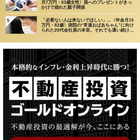
月7万円・63歳女性〉孫へのプレゼントがきっ
かけで崩れた親子関係
「必要ない人は来ないでほしい」…〈年金月15
5
万円・82歳〉病院の“常連おばあちゃん”に向け
られた20代会社員の本音。それでも通い続ける
理由