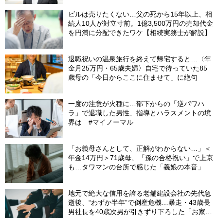
ビルは売りたくない…父の死から15年以上、相
続人10人が対立寸前。1億3,500万円の売却代金
を円満に分配できたワケ【相続実務士が解説】
退職祝いの温泉旅行を終えて帰宅すると…〈年
金月25万円・65歳夫婦〉自宅で待っていた85
歳母の「今日からここに住ませて」に絶句
一度の注意が火種に…部下からの「逆パワハ
ラ」で退職した男性、指導とハラスメントの境
界は #マイノーマル
「お義母さんとして、正解がわからない…」＜
年金14万円＞71歳母、「孫の合格祝い」で上京
も…タワマンの台所で感じた「義娘の本音」
地元で絶大な信用を誇る老舗建設会社の先代急
逝後、“わずか半年”で倒産危機…暴走・43歳長
男社長を40歳次男が引きずり下ろした「お家騒