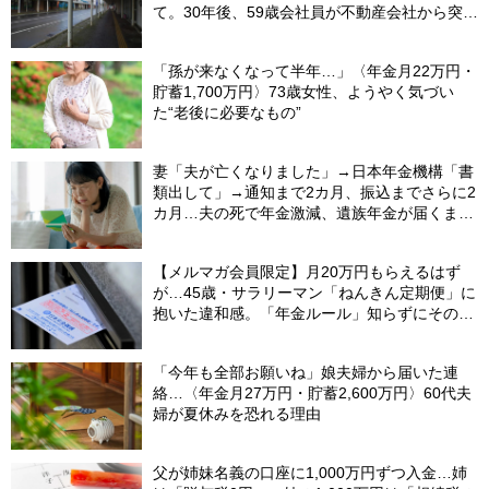
て。30年後、59歳会社員が不動産会社から突き
つけられた「残酷な現実」
「孫が来なくなって半年…」〈年金月22万円・
貯蓄1,700万円〉73歳女性、ようやく気づい
た“老後に必要なもの”
妻「夫が亡くなりました」→日本年金機構「書
類出して」→通知まで2カ月、振込までさらに2
カ月…夫の死で年金激減、遺族年金が届くまで
の「4カ月」で貯金がどんどん減る妻の悲劇
【CFPが解説】
【メルマガ会員限定】月20万円もらえるはず
が…45歳・サラリーマン「ねんきん定期便」に
抱いた違和感。「年金ルール」知らずにそのま
ま20年…65歳で受け取ることになる年金額に唖
然「何かの間違いでは？」
「今年も全部お願いね」娘夫婦から届いた連
絡…〈年金月27万円・貯蓄2,600万円〉60代夫
婦が夏休みを恐れる理由
父が姉妹名義の口座に1,000万円ずつ入金…姉