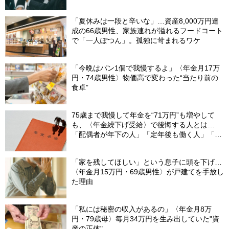
動」の真実
「夏休みは一段と辛いな」…資産8,000万円達
成の66歳男性、家族連れが溢れるフードコート
で「一人ぽつん」。孤独に苛まれるワケ
「今晩はパン1個で我慢するよ」〈年金月17万
円・74歳男性〉物価高で変わった“当たり前の
食卓”
75歳まで我慢して年金を“71万円”も増やして
も、〈年金繰下げ受給〉で後悔する人とは…
「配偶者が年下の人」「定年後も働く人」「特
別な年金を受け取れる人」【CFPが解説】
「家を残してほしい」という息子に頭を下げ…
〈年金月15万円・69歳男性〉が戸建てを手放し
た理由
「私には秘密の収入があるの」〈年金月8万
円・79歳母〉毎月34万円を生み出していた"資
産の正体"