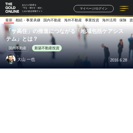
あなたの財産を
マイページ/ログイン
「守る・増やす・残す」
ための総合情報サイト
最新
相続・事業承継
国内不動産
海外不動産
事業投資
海外活用
保険
資
記事一覧
連載一覧
著者一覧
書籍一覧
セミナー情報
お知らせ
「サ高住」の推進につながる「地域包括ケアシス
テム」とは？
国内不動産
新築不動産投資
大山 一也
2016.6.28