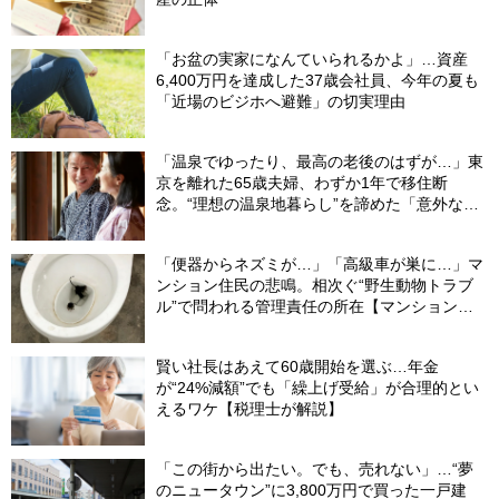
「お盆の実家になんていられるかよ」…資産
6,400万円を達成した37歳会社員、今年の夏も
「近場のビジホへ避難」の切実理由
「温泉でゆったり、最高の老後のはずが…」東
京を離れた65歳夫婦、わずか1年で移住断
念。“理想の温泉地暮らし”を諦めた「意外な理
由」
「便器からネズミが…」「高級車が巣に…」マ
ンション住民の悲鳴。相次ぐ“野生動物トラブ
ル”で問われる管理責任の所在【マンション管
理士が警鐘】
賢い社長はあえて60歳開始を選ぶ…年金
が“24%減額”でも「繰上げ受給」が合理的とい
えるワケ【税理士が解説】
「この街から出たい。でも、売れない」…“夢
のニュータウン”に3,800万円で買った一戸建