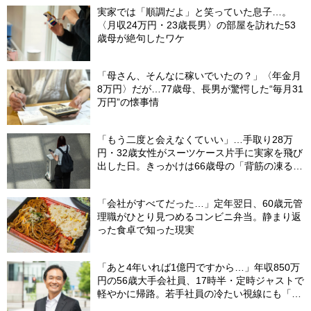
実家では「順調だよ」と笑っていた息子…。
〈月収24万円・23歳長男〉の部屋を訪れた53
歳母が絶句したワケ
「母さん、そんなに稼いでいたの？」〈年金月
8万円〉だが…77歳母、長男が驚愕した“毎月31
万円”の懐事情
「もう二度と会えなくていい」…手取り28万
円・32歳女性がスーツケース片手に実家を飛び
出した日。きっかけは66歳母の「背筋の凍る一
言」
「会社がすべてだった…」定年翌日、60歳元管
理職がひとり見つめるコンビニ弁当。静まり返
った食卓で知った現実
「あと4年いれば1億円ですから…」年収850万
円の56歳大手会社員、17時半・定時ジャストで
軽やかに帰路。若手社員の冷たい視線にも「だ
からなに？」の理由【CFPの助言】