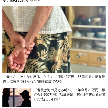
「母さん、そんなに怒ること？」〈月収49万円・38歳長男〉帰省最
終日に突きつけられた“絶縁宣言”のワケ
「老後は海の見える町へ」〈年金月25万円・預
貯金2,500万円〉71歳夫婦、移住2年後に娘が驚
いた“新しい日常”