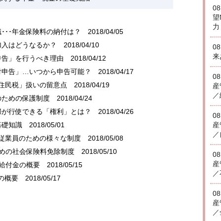
0
望
力
･･･年金保険料の納付は？
2018/04/05
加入はどうなるか？
2018/04/10
0
来
申告」を行うべき理由
2018/04/12
付申告」…いつから申告可能？
2018/04/17
0
「住民税」扱いの留意点
2018/04/19
産
／
のための保護制度
2018/04/24
婦が行使できる「権利」とは？
2018/04/26
0
基礎知識
2018/05/01
産
／
の従業員のための様々な制度
2018/05/08
ための社会保険料免除制度
2018/05/10
0
産
る給付金の概要
2018/05/15
／
の概要
2018/05/17
0
産
／