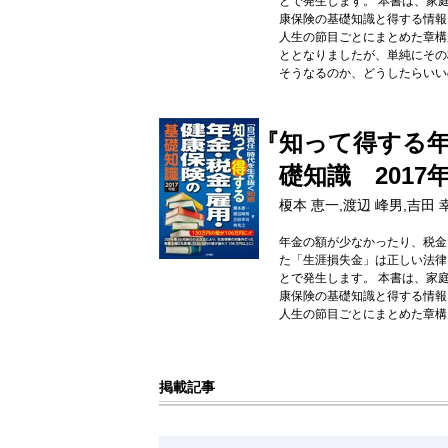
とで発生します。 本書は、家
康保険の基礎知識と得する情報
人生の節目ごとにまとめた章構
ととなりましたが、単純にその
そうなるのか、どうしたらいい
『知って得する
礎知識 2017
榎本 恵一,渡辺 峰男,吉田 
年金の額が少なかったり、税金
た「生涯損失金」は正しい法律
とで発生します。 本書は、家
康保険の基礎知識と得する情報
人生の節目ごとにまとめた章構
掲載記事