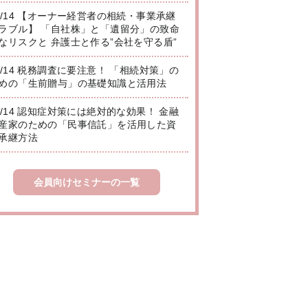
8/14 【オーナー経営者の相続・事業承継
ラブル】 「自社株」と「遺留分」の致命
なリスクと 弁護士と作る”会社を守る盾”
8/14 税務調査に要注意！ 「相続対策」の
めの「生前贈与」の基礎知識と活用法
8/14 認知症対策には絶対的な効果！ 金融
産家のための「民事信託」を活用した資
承継方法
会員向けセミナーの一覧