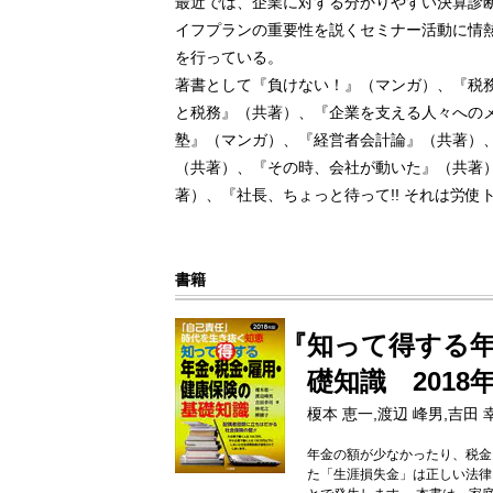
最近では、企業に対する分かりやすい決算診
イフプランの重要性を説くセミナー活動に情
を行っている。
著書として『負けない！』（マンガ）、『税
と税務』（共著）、『企業を支える人々への
塾』（マンガ）、『経営者会計論』（共著）
（共著）、『その時、会社が動いた』（共著
著）、『社長、ちょっと待って!! それは労
書籍
『知って得する
礎知識 2018
榎本 恵一,渡辺 峰男,吉田 
年金の額が少なかったり、税金
た「生涯損失金」は正しい法律