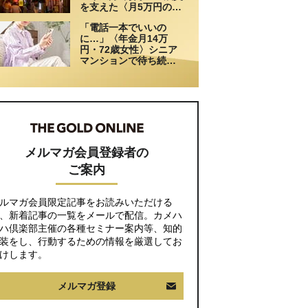
を支えた〈月5万円の援
助〉が途絶えた夜
「電話一本でいいの
に…」〈年金月14万
円・72歳女性〉シニア
マンションで待ち続け
た家族からの連絡
メルマガ会員登録者の
ご案内
ルマガ会員限定記事をお読みいただける
、新着記事の一覧をメールで配信。カメハ
ハ倶楽部主催の各種セミナー案内等、知的
装をし、行動するための情報を厳選してお
けします。
メルマガ登録