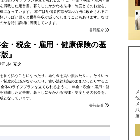
庭全体のライフプランを立てられるように、年金・税金・雇用・健
を満載した定番書。暮らしにかかわる法律・制度とそのお金を、
成になっています。 本年は配偶者控除が150万円に改正されるこ
5
枠いっぱい働くと世帯年収が減ってしまうこともあります。なぜ
のかを特に詳細に説明しています。
書籍紹介
年金・税金・雇用・健康保険の基
年版』
幸司,林 充之
を多く払うことになったり、給付金を貰い損ねたり…。そういっ
・制度の知識がなかったり、古い法律知識のままだったりするこ
庭全体のライフプランを立てられるように、年金・税金・雇用・健
メ
を満載した定番書。暮らしにかかわる法律・制度とそのお金を、
他
成となっています。
メ
書籍紹介
武
届