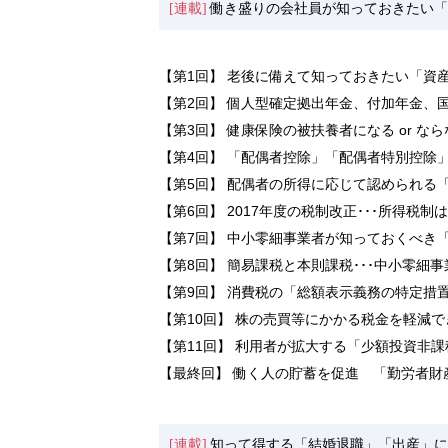
[連載]
働き盛りの会社員が知っておきたい「
【第1回】 老後に備えて知っておきたい「資
【第2回】 個人型確定拠出年金、付加年金、
【第3回】 健康保険の被扶養者になる or なら
【第4回】 「配偶者控除」「配偶者特別控除
【第5回】 配偶者の所得に応じて認められる
【第6回】 2017年度の税制改正･･･所得税
【第7回】 中小零細事業者が知っておくべき
【第8回】 簡易課税と本則課税･･･中小零細
【第9回】 消費税の「総額表示義務の特定措
【第10回】 株の売買等にかかる税金を軽減
【第11回】 利用者が拡大する「少額投資非課
【最終回】 働く人の貯蓄を促進 「勤労者財
[連載]
知って得する「結婚退職」「出産」に