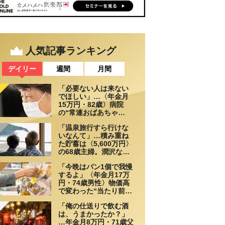
人気記事ランキング
デイリー
週間
月間
「必要ない人は来ない
でほしい」…〈年金月
15万円・82歳〉病院
の“常連おばあちゃ
ん”に向けられた20代会
「温泉旅行すら行けな
社員の本音。それでも
いなんて」…積み重ね
通い続ける理由
た貯蓄は〈5,600万円〉
の68歳主婦。潤沢な老
後資金を貯めたはずが
「今晩はパン1個で我慢
「馬鹿だった」肩を落
するよ」〈年金月17万
とす理由
円・74歳男性〉物価高
で変わった“当たり前の
食卓”
「俺の仕送りで飲む酒
は、うまかったか？」
…年金月8万円・71歳父