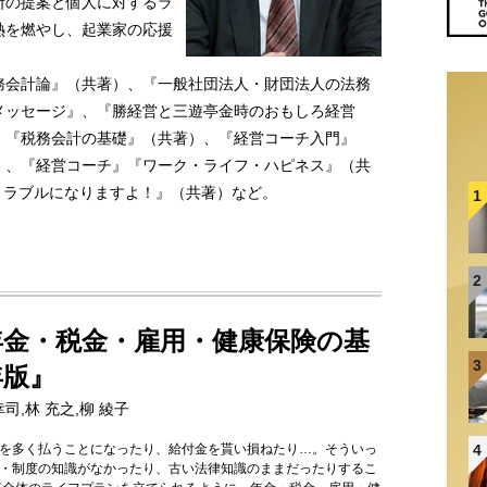
断の提案と個人に対するラ
熱を燃やし、起業家の応援
務会計論』（共著）、『一般社団法人・財団法人の法務
メッセージ』、『勝経営と三遊亭金時のおもしろ経営
、『税務会計の基礎』（共著）、『経営コーチ入門』
）、『経営コーチ』『ワーク・ライフ・ハピネス』（共
使トラブルになりますよ！』（共著）など。
1
2
年金・税金・雇用・健康保険の基
3
年版』
幸司,林 充之,柳 綾子
4
を多く払うことになったり、給付金を貰い損ねたり…。そういっ
・制度の知識がなかったり、古い法律知識のままだったりするこ