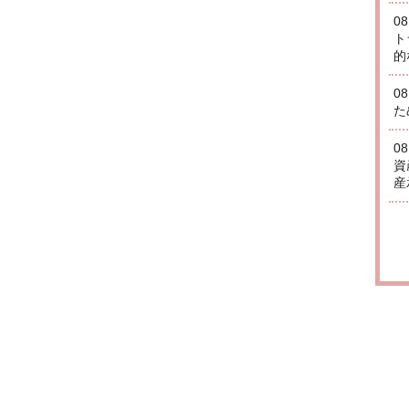
0
ト
的
0
た
0
資
産