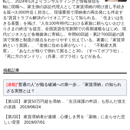
転し、2024年5月よりコンサルティングと情報発信を
軸に現職へ。家主側の訴訟代理人として家賃滞納の明け渡し手続き
を延べ3,000件近く担当し、現場重視で滞納者の再出発にも伴走す
る“賃貸トラブル解決のパイオニア”として知られる。「住まいは生
きる基盤」を掲げ、“人生100年時代における家族に頼らないおひと
りさまの終活”を提言。全国賃貸住宅新聞での長期連載をはじめ、現
代ビジネスなど各種媒体に寄稿し、年間60回超・累計700回超の講
演で実務と制度の接点をわかりやすく伝えている。著書に『家賃滞
納という貧困』、『老後に住める家がない！』、『不動産大異
変』、『あなたが独りで倒れて困ること30』（すべてポプラ社）、
『死に方のダンドリ』（共著、ポプラ社）などがある。
掲載記事
[連載]
“普通の人”が陥る破滅への第一歩…「家賃滞納」の知られ
ざる実態とは？
【第1回】 家賃50万円超を滞納…「生活保護の申請」も拒んだ借主
の末路
2019/06/24
【第2回】 家賃滞納者が逮捕…心優しき男を「薬物」に走らせた悲
しい背景
2019/07/01