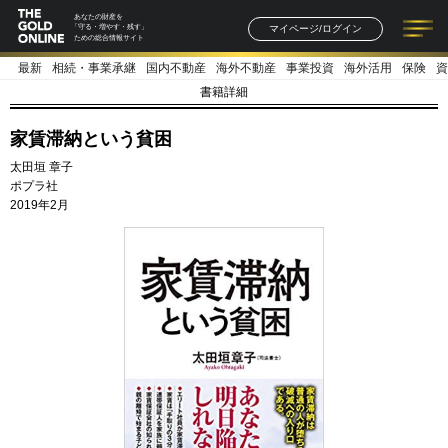
あなたの財産を
マイページ/ログイン
「守る・増やす・残す」
ための総合情報サイト
最新
相続・事業承継
国内不動産
海外不動産
事業投資
海外活用
保険
資
記事一覧
連載一覧
著者一覧
書籍一覧
セミナー情報
お知らせ
書籍詳細
家賃滞納という貧困
太田垣 章子
ポプラ社
2019年2月