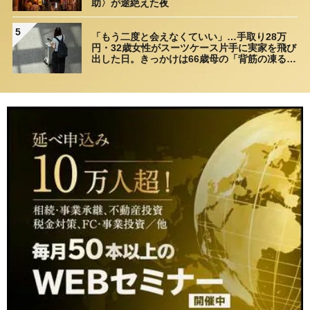
助〉が途絶えた夜
5
「もう二度と会えなくていい」…手取り28万
円・32歳女性がスーツケース片手に実家を飛び
出した日。きっかけは66歳母の「背筋の凍る一
言」