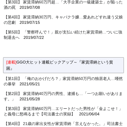
【第3回】 家賃滞納60万円超…「大手企業の一級建築士」が陥った
酒の罠
2019/07/08
【第4回】 家賃滞納30万円、キャバクラ嬢…愛あれどすれ違う父娘
の悲劇
2019/07/15
【第5回】 「警察呼んで！」親が支払い続けた家賃滞納…ついに強
制退去へ
2019/07/22
【第6回】 「家賃は月収3分の1」で人生転落⁉ 家賃保証会社の功
罪
2019/07/29
【第7回】 金銭トラブルを量産…「お金を借りる」ハードルが下が
[連載]
GGO大ヒット連載ピックアップ～『家賃滞納という貧
った背景
2019/08/05
困』
【第8回】 部屋で「餓死」…家族にも頼れなかった20歳家賃滞納者
【第1回】 「俺のおかげだろ？」家賃滞納50万円の独居老人…唖然
の絶望
2019/08/12
の暴挙
2021/05/21
【第9回】 どうすれば…「ひとり親家庭」が家賃滞納せざるを得な
【第2回】 家賃滞納40万円の男性、逮捕も…「一つお願いがありま
い現実
2019/08/19
す。」
2021/05/28
【第10回】 「払えません、それが何か？」悪質な家賃滞納者の呆
【第3回】 家賃滞納60万円…エリートだった男性が「金よこせ！」
れた実態
2019/08/26
と義母に怒鳴るまで【司法書士の実録】
2021/06/04
【第11回】 2歳の娘と遊んでいたら突然…家賃滞納・強制執行の悲
【第4回】 21歳の家出女性が家賃滞納「言えなかった。」司法書士