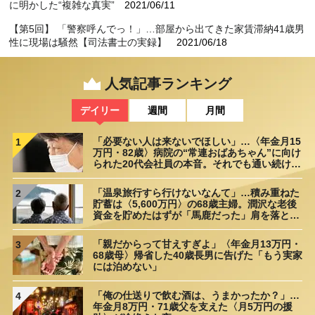
しい現場
2019/09/03
に明かした“複雑な真実”
2021/06/11
【最終回】 事故か認知症か…忽然と姿を消した83歳家賃滞納者の
【第5回】 「警察呼んでっ！」…部屋から出てきた家賃滞納41歳男
行方は？
2019/09/17
性に現場は騒然【司法書士の実録】
2021/06/18
【第6回】 「家賃は月収の3分の1が目安！」に潜む、とんでもない
リスク
2021/06/25
人気記事ランキング
【第7回】 「親も貧困」20歳の家賃滞納者…ドアを開けると衝撃の
デイリー
週間
月間
結果が【司法書士の実録】
2021/07/02
【第8回】 「家賃払えません、それが何か？」悪質滞納者を追い出
「必要ない人は来ないでほしい」…〈年金月15
1
万円・82歳〉病院の“常連おばあちゃん”に向け
せず、家主破産の悲惨
2021/07/09
られた20代会社員の本音。それでも通い続ける
理由
【第9回】 「裁判所です。鍵開けますよ」泣き叫ぶ妻…30歳エリー
ト夫、大転落のワケ【司法書士の実録】
2021/07/16
「温泉旅行すら行けないなんて」…積み重ねた
2
貯蓄は〈5,600万円〉の68歳主婦。潤沢な老後
【最終回】 83歳・勝ち組女性が「家賃滞納で強制執行」…ドアノ
資金を貯めたはずが「馬鹿だった」肩を落とす
理由
ブを見て確信した「恐ろしい事態」【司法書士の実録】
2021/07/18
「親だからって甘えすぎよ」〈年金月13万円・
3
68歳母〉帰省した40歳長男に告げた「もう実家
には泊めない」
「俺の仕送りで飲む酒は、うまかったか？」…
4
年金月8万円・71歳父を支えた〈月5万円の援