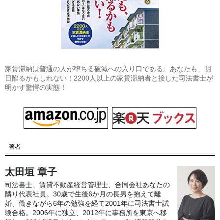
家賃滞納は普通の人が堕ちる破滅への入り口である。あなたも、明
日陥るかもしれない！2200人以上の家賃滞納者と接した司法書士が
明かす驚愕の実態！
著者
太田垣 章子
司法書士、賃貸不動産経営管理士、合同会社あなたの
隣り代表社員。30歳で生後6か月の長男を抱えて離
婚、働きながら6年の勉強を経て2001年に司法書士試
験合格。2006年に独立、2012年に事務所を東京へ移