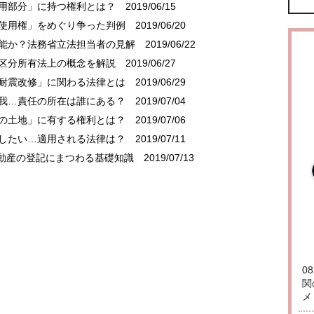
共用部分」に持つ権利とは？
2019/06/15
「使用権」をめぐり争った判例
2019/06/20
可能か？法務省立法担当者の見解
2019/06/22
…区分所有法上の概念を解説
2019/06/27
「耐震改修」に関わる法律とは
2019/06/29
怪我…責任の所在は誰にある？
2019/07/04
物の土地」に有する権利とは？
2019/07/06
にしたい…適用される法律は？
2019/07/11
動産の登記にまつわる基礎知識
2019/07/13
0
関
メ