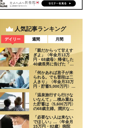
人気記事ランキング
デイリー
週間
月間
「親だからって甘えす
ぎよ」〈年金月13万
円・68歳母〉帰省した
40歳長男に告げた「も
う実家には泊めない」
「何かあれば息子が来
られる。でも普段は二
人きり」〈年金月33万
円・貯蓄5,000万円〉70
代夫婦、戸建てを手放
「温泉旅行すら行けな
して選んだ“ちょうどい
いなんて」…積み重ね
い距離”
た貯蓄は〈5,600万円〉
の68歳主婦。潤沢な老
後資金を貯めたはずが
「必要ない人は来ない
「馬鹿だった」肩を落
でほしい」…〈年金月
とす理由
15万円・82歳〉病院