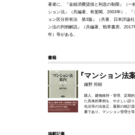
著者に、『金銭消費貸借と利息の制限』（一粒
ション法』（共編著、有斐閣、2003年）、
ョン区分所有法 第3版』（共著、日本評論社、
ン法の判例解説』（共編著、勁草書房、2017
年）等がある。
書籍
『マンション法案
鎌野 邦樹
購入、建物維持・管理、定期的
た具体的事例を、やさしい語り
化法等の法改正、最新の統計資
書であり、マンション管理士等
掲載記事