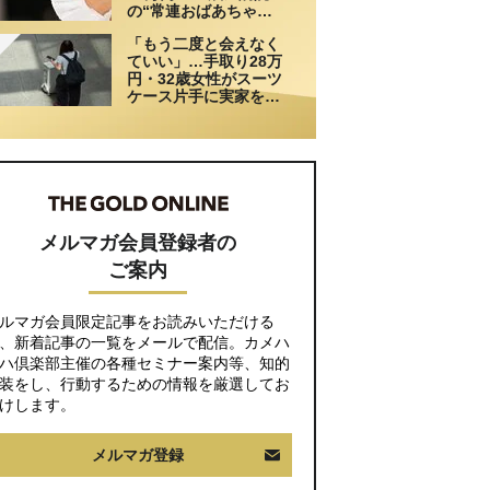
の“常連おばあちゃ
ん”に向けられた20代会
「もう二度と会えなく
社員の本音。それでも
ていい」…手取り28万
通い続ける理由
円・32歳女性がスーツ
ケース片手に実家を飛
び出した日。きっかけ
は66歳母の「背筋の凍
る一言」
メルマガ会員登録者の
ご案内
ルマガ会員限定記事をお読みいただける
、新着記事の一覧をメールで配信。カメハ
ハ倶楽部主催の各種セミナー案内等、知的
装をし、行動するための情報を厳選してお
けします。
メルマガ登録