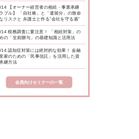
8/14 【オーナー経営者の相続・事業承継
ラブル】 「自社株」と「遺留分」の致命
なリスクと 弁護士と作る”会社を守る盾”
8/14 税務調査に要注意！ 「相続対策」の
めの「生前贈与」の基礎知識と活用法
8/14 認知症対策には絶対的な効果！ 金融
産家のための「民事信託」を活用した資
承継方法
会員向けセミナーの一覧