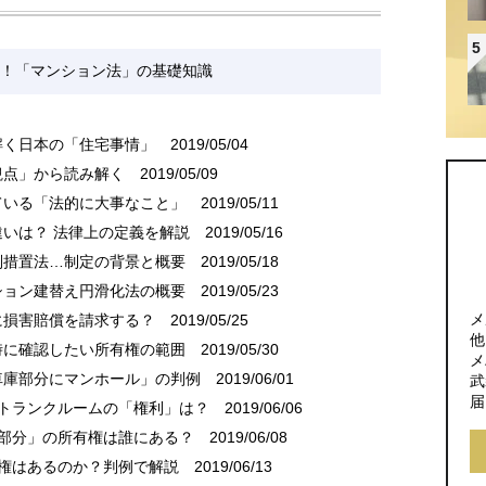
5
！「マンション法」の基礎知識
解く日本の「住宅事情」
2019/05/04
観点」から読み解く
2019/05/09
ている「法的に大事なこと」
2019/05/11
違いは？ 法律上の定義を解説
2019/05/16
別措置法…制定の背景と概要
2019/05/18
ション建替え円滑化法の概要
2019/05/23
メ
に損害賠償を請求する？
2019/05/25
他
時に確認したい所有権の範囲
2019/05/30
メ
車庫部分にマンホール」の判例
2019/06/01
武
届
やトランクルームの「権利」は？
2019/06/06
用部分」の所有権は誰にある？
2019/06/08
有権はあるのか？判例で解説
2019/06/13