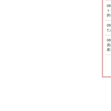
0
ト
的
0
た
0
資
産