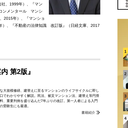
社、1999年）、『マン
『コンメンタール マンシ
2015年）、『マンショ
年）、『不動産の法律知識 改訂版』（日経文庫、2017
1
内 第2版』
2
な大規模修繕、建替えに至るマンションのライフサイクルに即し
3
口でわかりやすく解説。民法、被災マンション法、建替え等円滑
料、重要判例を盛り込んだ7年ぶりの改訂。第一人者による入門
の受験生にも最適。
書籍紹介
4