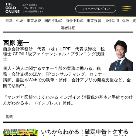
あなたの財産を
マイページ/ログイン
「守る・増やす・残す」
ための総合情報サイト
最新
相続・事業承継
国内不動産
海外不動産
事業投資
海外活用
保険
資
記事一覧
連載一覧
著者一覧
書籍一覧
セミナー情報
お知らせ
著者詳細
西原 憲一
西原会計事務所 代表 （株）UFPF 代表取締役 税
理士 CFP® 1級ファイナンシャル・プランニング技能
士
個人・法人に関するマネー全般の実務に携わる。税
務・会計支援のほか、FPコンサルティング、セミナー
講師、書誌やWebでの執筆・監修、会計アプリの開発支援など、全
国で活動中。
『マンガと図解でよくわかる インボイス 消費税の基本と手続きの仕
方がわかる本』（インプレス）監修。
書籍
いちからわかる！確定申告トクする