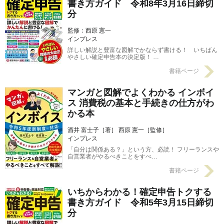
書き方ガイド 令和8年3月16日締切
分
監修：西原 憲一
インプレス
詳しい解説と豊富な図解でかならず書ける！ いちばん
やさしい確定申告本の決定版！ …
書籍ページ
マンガと図解でよくわかる インボイ
ス 消費税の基本と手続きの仕方がわ
かる本
酒井 富士子［著］ 西原 憲一［監修］
インプレス
「自分は関係ある？」という方、必読！ フリーランスや
自営業者がやるべきことをすべ…
書籍ページ
いちからわかる！確定申告トクする
書き方ガイド 令和5年3月15日締切
分