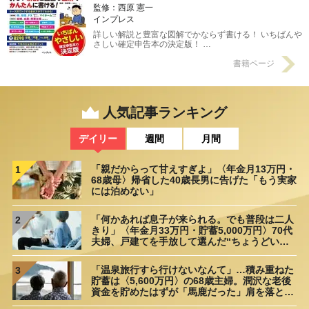
監修：西原 憲一
インプレス
詳しい解説と豊富な図解でかならず書ける！ いちばんや
さしい確定申告本の決定版！ …
書籍ページ
人気記事ランキング
デイリー
週間
月間
「親だからって甘えすぎよ」〈年金月13万円・
1
68歳母〉帰省した40歳長男に告げた「もう実家
には泊めない」
「何かあれば息子が来られる。でも普段は二人
2
きり」〈年金月33万円・貯蓄5,000万円〉70代
夫婦、戸建てを手放して選んだ“ちょうどいい
距離”
「温泉旅行すら行けないなんて」…積み重ねた
3
貯蓄は〈5,600万円〉の68歳主婦。潤沢な老後
資金を貯めたはずが「馬鹿だった」肩を落とす
理由