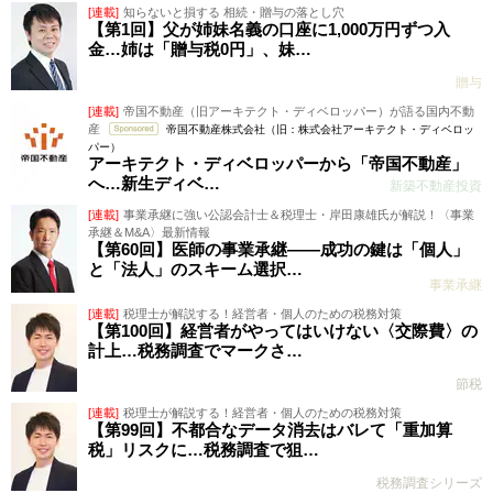
[連載]
知らないと損する 相続・贈与の落とし穴
【第1回】父が姉妹名義の口座に1,000万円ずつ入
金…姉は「贈与税0円」、妹…
贈与
[連載]
帝国不動産（旧アーキテクト・ディベロッパー）が語る国内不動
産
帝国不動産株式会社（旧：株式会社アーキテクト・ディベロッ
パー）
アーキテクト・ディベロッパーから「帝国不動産」
へ…新生ディベ…
新築不動産投資
[連載]
事業承継に強い公認会計士＆税理士・岸田康雄氏が解説！〈事業
承継＆M&A〉最新情報
【第60回】医師の事業承継――成功の鍵は「個人」
と「法人」のスキーム選択…
事業承継
[連載]
税理士が解説する！経営者・個人のための税務対策
【第100回】経営者がやってはいけない〈交際費〉の
計上…税務調査でマークさ…
節税
[連載]
税理士が解説する！経営者・個人のための税務対策
【第99回】不都合なデータ消去はバレて「重加算
税」リスクに…税務調査で狙…
税務調査シリーズ