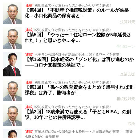
[連載]
税制改正で何が変わったのかをわかりやすく解説！
【第4回】「不動産で相続税対策」のルールが厳格
化…小口化商品の保有者と…
決算対策
[連載]
税制改正で何が変わったのかをわかりやすく解説！
【第5回】「やったー！住宅ローン控除が5年延長さ
れた！」と思いきや…令…
住宅ローン
[連載]
ベテラン公認会計士が話題のお金に関するワードを解説！
【第155回】日本経済の「ゾンビ化」は再び進むのか
――コロナ支援策の検証で…
企業支援
[連載]
税制改正で何が変わったのかをわかりやすく解説！
【第3回】「孫への教育資金をまとめて贈与すれば非
課税」は終了。贈与者が…
相続税対策
[連載]
税制改正で何が変わったのかをわかりやすく解説！
【第2回】18歳未満でも使える「子どもNISA」の創
設、10年ごとの住所確認手…
節税
[連載]
事業承継に強い公認会計士＆税理士・岸田康雄氏が解説！〈事業
承継＆M&A〉最新情報