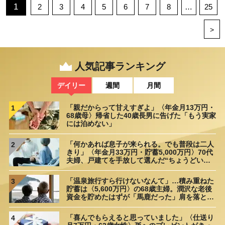
1
2
3
4
5
6
7
8
…
25
>
人気記事ランキング
デイリー
週間
月間
「親だからって甘えすぎよ」〈年金月13万円・
1
68歳母〉帰省した40歳長男に告げた「もう実家
には泊めない」
「何かあれば息子が来られる。でも普段は二人
2
きり」〈年金月33万円・貯蓄5,000万円〉70代
夫婦、戸建てを手放して選んだ“ちょうどいい
距離”
「温泉旅行すら行けないなんて」…積み重ねた
3
貯蓄は〈5,600万円〉の68歳主婦。潤沢な老後
資金を貯めたはずが「馬鹿だった」肩を落とす
理由
「喜んでもらえると思っていました」〈仕送り
4