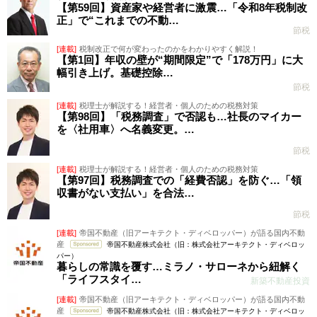
【第59回】資産家や経営者に激震…「令和8年税制改
正」で“これまでの不動…
節税
[連載]
税制改正で何が変わったのかをわかりやすく解説！
【第1回】年収の壁が“期間限定”で「178万円」に大
幅引き上げ。基礎控除…
節税
[連載]
税理士が解説する！経営者・個人のための税務対策
【第98回】「税務調査」で否認も…社長のマイカー
を〈社用車〉へ名義変更。…
節税
[連載]
税理士が解説する！経営者・個人のための税務対策
【第97回】税務調査での「経費否認」を防ぐ…「領
収書がない支払い」を合法…
節税
[連載]
帝国不動産（旧アーキテクト・ディベロッパー）が語る国内不動
産
帝国不動産株式会社（旧：株式会社アーキテクト・ディベロッ
パー）
暮らしの常識を覆す…ミラノ・サローネから紐解く
「ライフスタイ…
新築不動産投資
[連載]
帝国不動産（旧アーキテクト・ディベロッパー）が語る国内不動
産
帝国不動産株式会社（旧：株式会社アーキテクト・ディベロッ