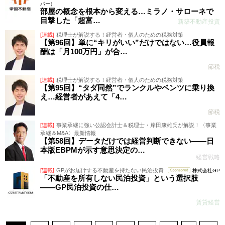
パー）
部屋の概念を根本から変える…ミラノ・サローネで
目撃した「超富…
新築不動産投資
[連載]
税理士が解説する！経営者・個人のための税務対策
【第96回】単に“キリがいい”だけではない…役員報
酬は「月100万円」が合…
節税
[連載]
税理士が解説する！経営者・個人のための税務対策
【第95回】“タダ同然”でランクルやベンツに乗り換
え…経営者があえて「4…
節税
[連載]
事業承継に強い公認会計士＆税理士・岸田康雄氏が解説！〈事業
承継＆M&A〉最新情報
【第58回】データだけでは経営判断できない――日
本版EBPMが示す意思決定の…
経営戦略
[連載]
GPがお届けする不動産を持たない民泊投資
株式会社GP
「不動産を所有しない民泊投資」という選択肢
――GP民泊投資の仕…
賃貸経営