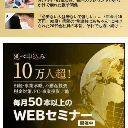
月7万円・63歳女性〉孫へのプレゼントがきっ
かけで崩れた親子関係
「必要ない人は来ないでほしい」…〈年金月15
5
万円・82歳〉病院の“常連おばあちゃん”に向け
られた20代会社員の本音。それでも通い続ける
理由