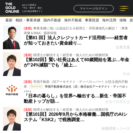
あなたの財産を
マイページ/ログイン
「守る・増やす・残す」
ための総合情報サイト
最新
相続・事業承継
国内不動産
海外不動産
事業投資
海外活用
保険
資
記事一覧
連載一覧
著者一覧
書籍一覧
セミナー情報
お知らせ
[連載]
事業承継に強い公認会計士＆税理士・岸田康雄氏が解説！〈事業
承継＆M&A〉最新情報
【第61 回】法人クレジットカード活用術――経営者
が知っておきたい資金繰り…
企業支援
[連載]
税理士が解説する！経営者・個人のための税務対策
【第102回】賢い社長はあえて60歳開始を選ぶ…年金
が“24%減額”でも「繰上…
年金
[連載]
帝国不動産（旧アーキテクト・ディベロッパー）が語る国内不動
産
帝国不動産株式会社（旧：株式会社アーキテクト・ディベロッ
パー）
「日本の暮らし」を世界へ輸出する…新生・帝国不
動産トップが語…
新築不動産投資
[連載]
税理士が解説する！経営者・個人のための税務対策
【第101回】2026年9月から本格稼働…国税庁のAIシ
ステム「KSK2」で税務調査…
税務調査シリーズ