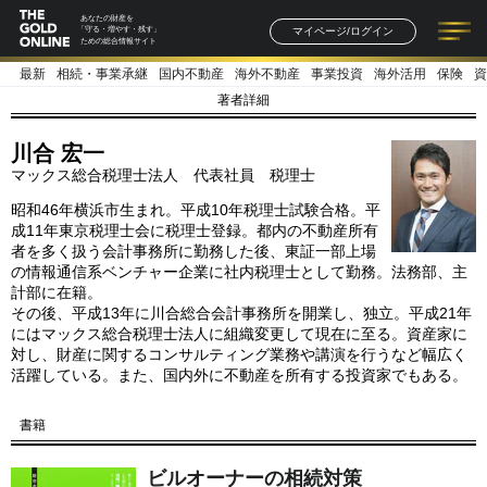
あなたの財産を
マイページ/ログイン
「守る・増やす・残す」
ための総合情報サイト
最新
相続・事業承継
国内不動産
海外不動産
事業投資
海外活用
保険
資
記事一覧
連載一覧
著者一覧
書籍一覧
セミナー情報
お知らせ
著者詳細
川合 宏一
マックス総合税理士法人 代表社員 税理士
昭和46年横浜市生まれ。平成10年税理士試験合格。平
成11年東京税理士会に税理士登録。都内の不動産所有
者を多く扱う会計事務所に勤務した後、東証一部上場
の情報通信系ベンチャー企業に社内税理士として勤務。法務部、主
計部に在籍。
その後、平成13年に川合総合会計事務所を開業し、独立。平成21年
にはマックス総合税理士法人に組織変更して現在に至る。資産家に
対し、財産に関するコンサルティング業務や講演を行うなど幅広く
活躍している。また、国内外に不動産を所有する投資家でもある。
書籍
ビルオーナーの相続対策