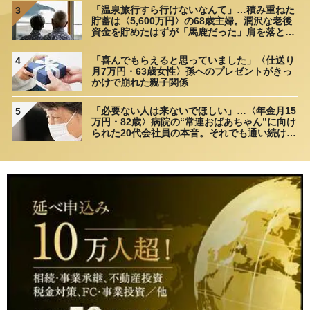
「温泉旅行すら行けないなんて」…積み重ねた
3
貯蓄は〈5,600万円〉の68歳主婦。潤沢な老後
資金を貯めたはずが「馬鹿だった」肩を落とす
理由
「喜んでもらえると思っていました」〈仕送り
4
月7万円・63歳女性〉孫へのプレゼントがきっ
かけで崩れた親子関係
「必要ない人は来ないでほしい」…〈年金月15
5
万円・82歳〉病院の“常連おばあちゃん”に向け
られた20代会社員の本音。それでも通い続ける
理由