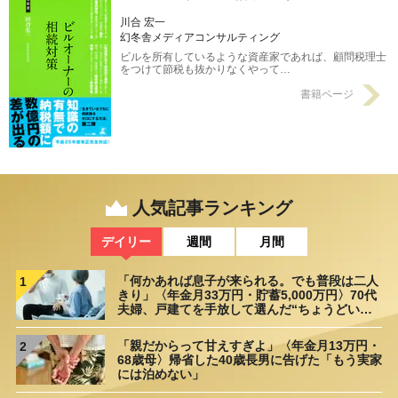
川合 宏一
幻冬舎メディアコンサルティング
ビルを所有しているような資産家であれば、顧問税理士
をつけて節税も抜かりなくやって…
書籍ページ
人気記事ランキング
デイリー
週間
月間
「何かあれば息子が来られる。でも普段は二人
1
きり」〈年金月33万円・貯蓄5,000万円〉70代
夫婦、戸建てを手放して選んだ“ちょうどいい
距離”
「親だからって甘えすぎよ」〈年金月13万円・
2
68歳母〉帰省した40歳長男に告げた「もう実家
には泊めない」