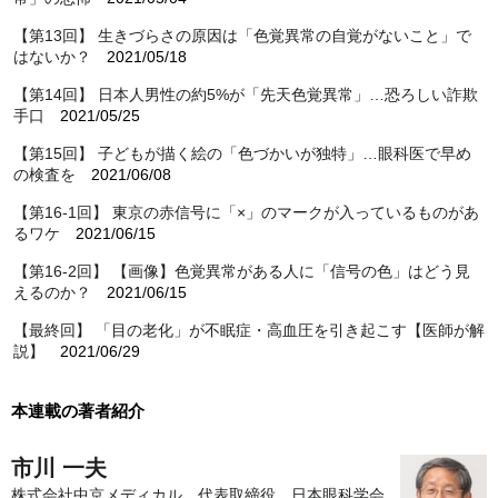
【第13回】 生きづらさの原因は「色覚異常の自覚がないこと」で
はないか？
2021/05/18
【第14回】 日本人男性の約5%が「先天色覚異常」…恐ろしい詐欺
手口
2021/05/25
【第15回】 子どもが描く絵の「色づかいが独特」…眼科医で早め
の検査を
2021/06/08
【第16-1回】 東京の赤信号に「×」のマークが入っているものがあ
るワケ
2021/06/15
【第16-2回】 【画像】色覚異常がある人に「信号の色」はどう見
えるのか？
2021/06/15
【最終回】 「目の老化」が不眠症・高血圧を引き起こす【医師が解
説】
2021/06/29
本連載の著者紹介
市川 一夫
株式会社中京メディカル 代表取締役 日本眼科学会