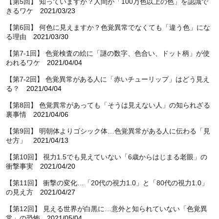
【第5回】 知っていますか？人間が「100万色以上の色」を認識で
きるワケ
2021/03/23
【第6回】 何色に見えますか？色覚異常でなくても「違う色」にな
る理由
2021/03/30
【第7-1回】 色覚検査の絵に「謎の数字、色合い、ドット柄」が使
われるワケ
2021/04/04
【第7-2回】 色覚異常がある人に「赤いチューリップ」はどう見え
る？
2021/04/04
【第8回】 色覚異常があっても「そうは見えない人」の知られざる
裏事情
2021/04/06
【第9回】 明朝体よりゴシック体…色覚異常がある人に伝わる「見
せ方」
2021/04/13
【第10回】 視力1.5でも見えていない「6歳からはじまる老眼」の
衝撃事実
2021/04/20
【第11回】 衝撃の変化…「20代の視力1.0」と「80代の視力1.0」
の見え方
2021/04/27
【第12回】 見える世界が白黒に…意外と知られていない「色覚異
常」の恐怖
2021/05/04