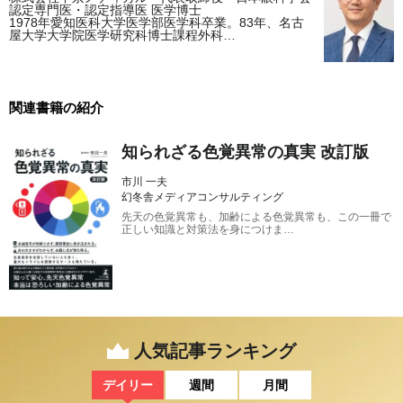
認定専門医・認定指導医 医学博士
1978年愛知医科大学医学部医学科卒業。83年、名古
屋大学大学院医学研究科博士課程外科…
関連書籍の紹介
知られざる色覚異常の真実 改訂版
市川 一夫
幻冬舎メディアコンサルティング
先天の色覚異常も、加齢による色覚異常も、この一冊で
正しい知識と対策法を身につけま…
人気記事ランキング
デイリー
週間
月間