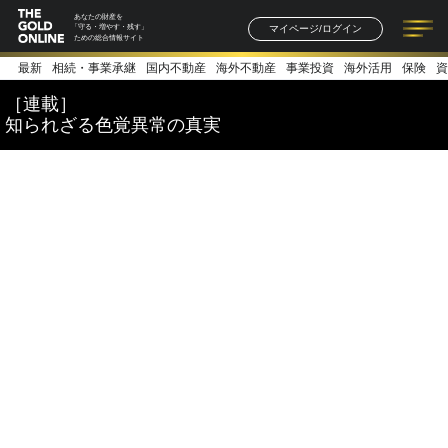
あなたの財産を
マイページ/ログイン
「守る・増やす・残す」
ための総合情報サイト
最新
相続・事業承継
国内不動産
海外不動産
事業投資
海外活用
保険
資
記事一覧
連載一覧
著者一覧
書籍一覧
セミナー情報
お知らせ
［連載］
知られざる色覚異常の真実