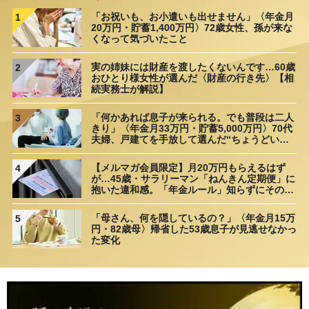
「お祝いも、お小遣いも出せません」〈年金月
1
20万円・貯蓄1,400万円〉72歳女性、孫が来な
くなって気づいたこと
実の姉妹には財産を渡したくないんです…60歳
2
おひとり様女性が選んだ〈財産の行き先〉【相
続実務士が解説】
「何かあれば息子が来られる。でも普段は二人
3
きり」〈年金月33万円・貯蓄5,000万円〉70代
夫婦、戸建てを手放して選んだ“ちょうどいい
距離”
【メルマガ会員限定】月20万円もらえるはず
4
が…45歳・サラリーマン「ねんきん定期便」に
抱いた違和感。「年金ルール」知らずにそのま
ま20年…65歳で受け取ることになる年金額に唖
然「何かの間違いでは？」
「母さん、何を隠しているの？」〈年金月15万
5
円・82歳母〉帰省した53歳息子が見逃せなかっ
た変化