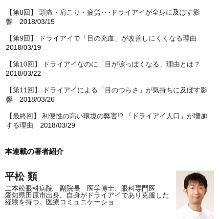
【第8回】 頭痛・肩こり・疲労･･･ドライアイが全身に及ぼす影
響
2018/03/15
【第9回】 ドライアイで「目の充血」が改善しにくくなる理由
2018/03/19
【第10回】 ドライアイなのに「目が涙っぽくなる」理由とは？
2018/03/22
【第11回】 ドライアイによる「目のつらさ」が気持ちに及ぼす影
響
2018/03/26
【最終回】 利便性の高い環境の弊害!? 「ドライアイ人口」が増加
する理由
2018/03/29
本連載の著者紹介
平松 類
二本松眼科病院 副院長 医学博士、眼科専門医
愛知県田原市出身。自身がドライアイであり克服した
経験を持つ。医療コミュニケーショ…