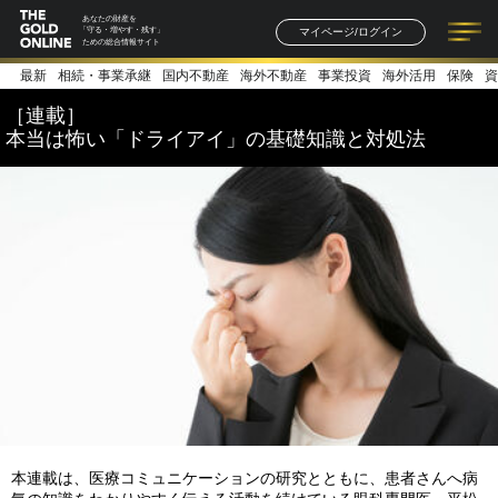
あなたの財産を
マイページ/ログイン
「守る・増やす・残す」
ための総合情報サイト
最新
相続・事業承継
国内不動産
海外不動産
事業投資
海外活用
保険
資
記事一覧
連載一覧
著者一覧
書籍一覧
セミナー情報
お知らせ
［連載］
本当は怖い「ドライアイ」の基礎知識と対処法
本連載は、医療コミュニケーションの研究とともに、患者さんへ病