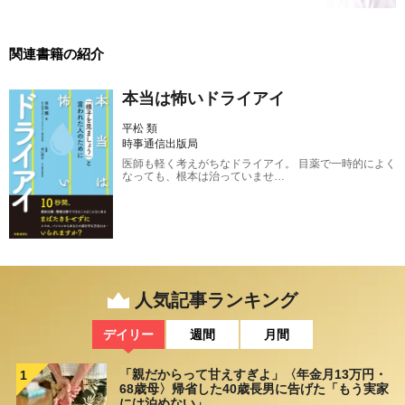
関連書籍の紹介
本当は怖いドライアイ
平松 類
時事通信出版局
医師も軽く考えがちなドライアイ。 目薬で一時的によく
なっても、根本は治っていませ…
人気記事ランキング
デイリー
週間
月間
「親だからって甘えすぎよ」〈年金月13万円・
1
68歳母〉帰省した40歳長男に告げた「もう実家
には泊めない」