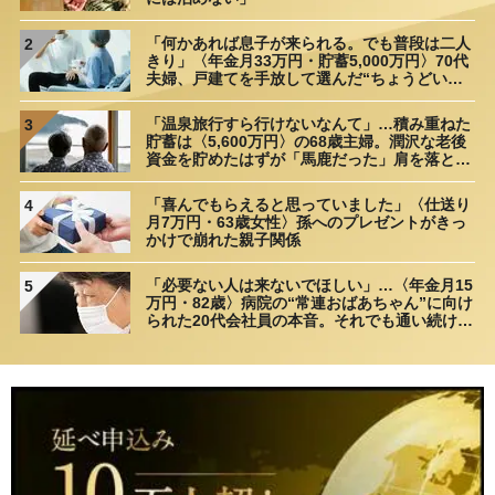
「何かあれば息子が来られる。でも普段は二人
2
きり」〈年金月33万円・貯蓄5,000万円〉70代
夫婦、戸建てを手放して選んだ“ちょうどいい
距離”
「温泉旅行すら行けないなんて」…積み重ねた
3
貯蓄は〈5,600万円〉の68歳主婦。潤沢な老後
資金を貯めたはずが「馬鹿だった」肩を落とす
理由
「喜んでもらえると思っていました」〈仕送り
4
月7万円・63歳女性〉孫へのプレゼントがきっ
かけで崩れた親子関係
「必要ない人は来ないでほしい」…〈年金月15
5
万円・82歳〉病院の“常連おばあちゃん”に向け
られた20代会社員の本音。それでも通い続ける
理由