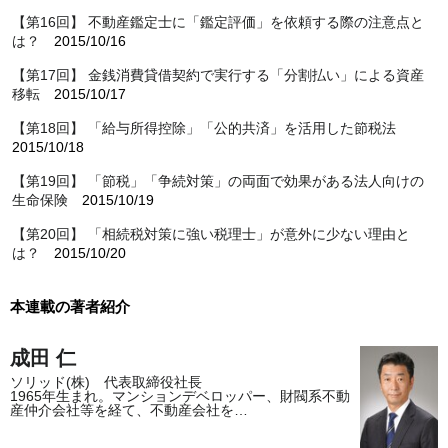
【第16回】 不動産鑑定士に「鑑定評価」を依頼する際の注意点と
は？
2015/10/16
【第17回】 金銭消費貸借契約で実行する「分割払い」による資産
移転
2015/10/17
【第18回】 「給与所得控除」「公的共済」を活用した節税法
2015/10/18
【第19回】 「節税」「争続対策」の両面で効果がある法人向けの
生命保険
2015/10/19
【第20回】 「相続税対策に強い税理士」が意外に少ない理由と
は？
2015/10/20
本連載の著者紹介
成田 仁
ソリッド(株) 代表取締役社長
1965年生まれ。マンションデベロッパー、財閥系不動
産仲介会社等を経て、不動産会社を…