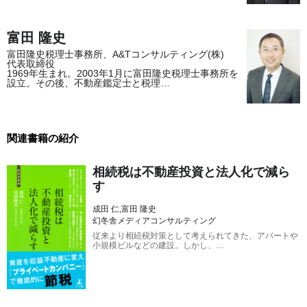
富田 隆史
富田隆史税理士事務所、A&Tコンサルティング(株)
代表取締役
1969年生まれ。2003年1月に富田隆史税理士事務所を
設立。その後、不動産鑑定士と税理…
関連書籍の紹介
相続税は不動産投資と法人化で減ら
す
成田 仁,富田 隆史
幻冬舎メディアコンサルティング
従来より相続税対策として考えられてきた、アパートや
小規模ビルなどの建設。しかし、…