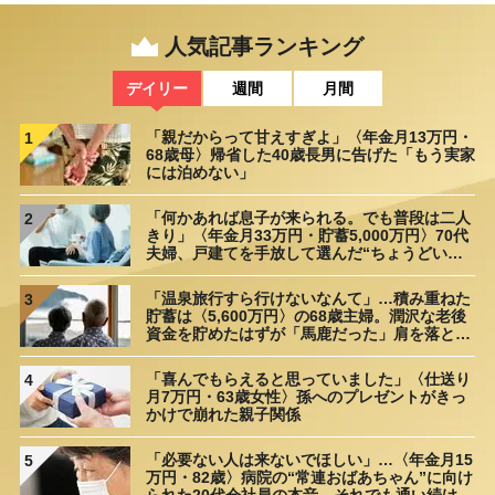
人気記事ランキング
デイリー
週間
月間
「親だからって甘えすぎよ」〈年金月13万円・
1
68歳母〉帰省した40歳長男に告げた「もう実家
には泊めない」
「何かあれば息子が来られる。でも普段は二人
2
きり」〈年金月33万円・貯蓄5,000万円〉70代
夫婦、戸建てを手放して選んだ“ちょうどいい
距離”
「温泉旅行すら行けないなんて」…積み重ねた
3
貯蓄は〈5,600万円〉の68歳主婦。潤沢な老後
資金を貯めたはずが「馬鹿だった」肩を落とす
理由
「喜んでもらえると思っていました」〈仕送り
4
月7万円・63歳女性〉孫へのプレゼントがきっ
かけで崩れた親子関係
「必要ない人は来ないでほしい」…〈年金月15
5
万円・82歳〉病院の“常連おばあちゃん”に向け