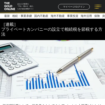
あなたの財産を
マイページ/ログイン
「守る・増やす・残す」
ための総合情報サイト
最新
相続・事業承継
国内不動産
海外不動産
事業投資
海外活用
保険
資
記事一覧
連載一覧
著者一覧
書籍一覧
セミナー情報
お知らせ
［連載］
プライベートカンパニーの設立で相続税を節税する方
法