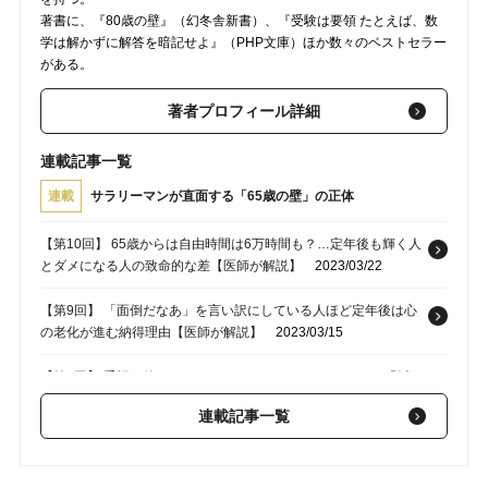
著書に、『80歳の壁』（幻冬舎新書）、『受験は要領 たとえば、数
学は解かずに解答を暗記せよ』（PHP文庫）ほか数々のベストセラー
がある。
著者プロフィール詳細
連載記事一覧
連載
サラリーマンが直面する「65歳の壁」の正体
【第10回】 65歳からは自由時間は6万時間も？…定年後も輝く人
とダメになる人の致命的な差【医師が解説】
2023/03/22
【第9回】 「面倒だなあ」を言い訳にしている人ほど定年後は心
の老化が進む納得理由【医師が解説】
2023/03/15
【第8回】 手帳、使っていますか？スマホでもPCでもなく「紙に
書く」ことのすごい効果【精神科医が解説】
2023/03/08
連載記事一覧
【第7回】 老化防止は日記を書くこと…「書くことが何もな
い！」が前頭葉を活発化させる理由
2023/03/01