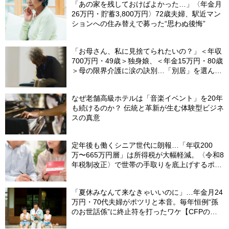
「あの家を残しておけばよかった…」〈年金月
26万円・貯蓄3,800万円〉72歳夫婦、駅近マン
ションへの住み替えで募った“思わぬ後悔”
「お母さん、私に見捨てられたいの？」＜年収
700万円・49歳＞独身娘、＜年金15万円・80歳
＞母の限界介護に涙の訣別…「別居」を選んだ
娘を襲った“罪悪感”の正体
なぜ老舗高級ホテルは「音楽イベント」を20年
も続けるのか？ 伝統と革新が生む体験型ビジネ
スの真意
定年後も働くシニア世代に朗報…「年収200
万〜665万円層」は所得税が大幅軽減。〈令和8
年税制改正〉で世帯の手取りを底上げするポイ
ント【CFPが解説】
「夏休みなんて来なきゃいいのに」…年金月24
万円・70代夫婦がポツリと本音。毎年恒例“孫
のお世話係”に終止符を打ったワケ【CFPの助
言】