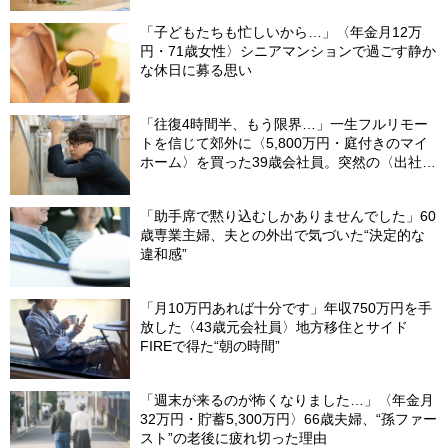
「子どもたちも忙しいから…」〈年金月12万
円・71歳女性〉シニアマンションで過ごす静か
な休日に募る思い
「往復4時間半、もう限界…」一生フルリモー
トを信じて郊外に〈5,800万円・庭付きのマイ
ホーム〉を買った39歳会社員。突然の〈出社
令〉に翻弄される“家族の日常”
「助手席で黙り込むしかありませんでした」60
歳専業主婦、夫との外出で気づいた“決定的な
違和感”
「月10万円あれば十分です」年収750万円を手
放した〈43歳元会社員〉地方移住とサイド
FIREで得た“朝の時間”
「週末が来るのが怖くなりました…」〈年金月
32万円・貯蓄5,300万円〉66歳夫婦、“孫ファー
スト”の老後に疲れ切った理由