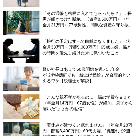
「その通帳も棺桶に入れてもらったら？」…長
男が叩きつけた断絶。〈資産8,500万円〉〈年
金月21万円〉77歳男性、潤沢な資産を守り抜い
た“代償”
「旅行の予定はすべて白紙になりました」〈年
金月33万円・貯蓄5,000万円〉65歳夫婦、孫と
の時間を優先し続けた末に気づいたこと
賢い社長はあえて60歳開始を選ぶ…年金
が“24%減額”でも「繰上げ受給」が合理的とい
えるワケ【税理士が解説】
「こんな親不孝があるの…」孫の学費を支えた
〈年金月14万円・67歳女性〉が絶句。息子から
届いた“まさかの返信”
「夏休みが近づくと眠れません」〈年金月28万
円・貯蓄3,400万円〉60代夫婦、“孫連れで2週