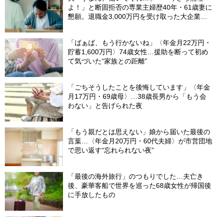
よ！」と断固拒否の専業主婦歴40年・61歳妻に
懇願。退職金3,000万円を受け取った大企業元
本部長の69歳夫が、妻に頭を下げた理由【FP
が解説】
「ばぁば、もう行かないね」〈年金月22万円・
貯蓄1,600万円〉74歳女性…援助を断って初め
て気づいた“家族との距離”
「ごちそうしたことを後悔しています」〈年金
月17万円・69歳母〉…38歳長男から「もう会
わない」と告げられた夜
「もう親だとは思えない」娘から届いた最後の
言葉…〈年金月20万円・60代夫婦〉が市営団地
で思い返す“忘れられない夜”
「最後の海外旅行」のつもりでした…夫亡き
後、豪華客船で世界を巡った68歳女性が帰国後
に手放したもの