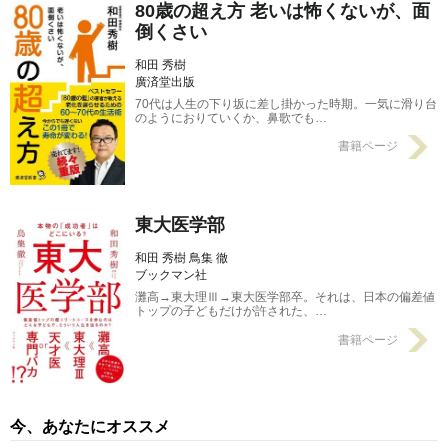
80歳の超え方 老いは怖くないが、面
倒くさい
和田 秀樹
廣済堂出版
70代は人生の下り坂に差し掛かった時期。一気に滑り台
のようにおりていくか、鼻歌でも…
書籍ページ
東大医学部
和田 秀樹 鳥集 徹
ブックマン社
灘高→東大理Ⅲ→東大医学部卒。それは、日本の偏差値
トップの子どもだけが許された、…
書籍ページ
今、あなたにオススメ