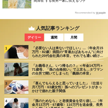
間滞在”する長男一家に怯えるワケ
Recommended by
人気記事ランキング
デイリー
週間
月間
「必要ない人は来ないでほしい」…〈年金月15
1
万円・82歳〉病院の“常連おばあちゃん”に向け
られた20代会社員の本音。それでも通い続ける
理由
「お義母さん、いつ帰るの？」＜年金14万円＞
2
71歳母、「孫の合格祝い」で上京も…タワマン
の台所で聞いてしまった「義娘の本音」
「喜んでもらえると思っていました」〈仕送り
3
月7万円・63歳女性〉孫へのプレゼントがきっ
かけで崩れた親子関係
「孫のためなら」と老後資金を切り崩し…〈年
4
金月13万円・67歳母〉110万円を送金後、長男