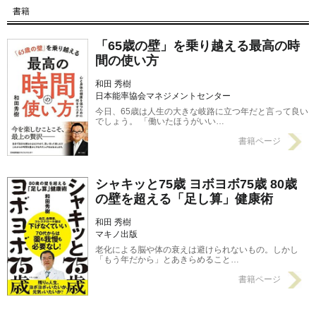
書籍
【第6回】 「意欲がなくなってきた」体力の衰えより怖い感情の
老化…医師が教える老けない脳の使い方
2023/02/22
「65歳の壁」を乗り越える最高の時
間の使い方
和田 秀樹
日本能率協会マネジメントセンター
今日、65歳は人生の大きな岐路に立つ年だと言って良い
でしょう。 「働いたほうがいい…
書籍ページ
シャキッと75歳 ヨボヨボ75歳 80歳
の壁を超える「足し算」健康術
和田 秀樹
マキノ出版
老化による脳や体の衰えは避けられないもの。しかし
「もう年だから」とあきらめること…
書籍ページ