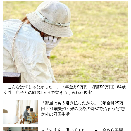
「こんなはずじゃなかった…」〈年金月9万円・貯蓄50万円〉84歳
女性、息子との同居3ヵ月で突きつけられた現実
「部屋はもう引き払ったから」〈年金月25万
円・71歳夫婦〉娘の突然の帰省で始まった"想
定外の同居生活"
夫「すまん、働いてくれ…」→「今さら無理