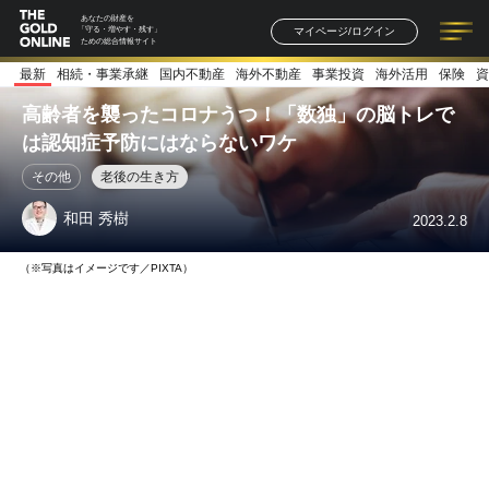
あなたの財産を
マイページ/ログイン
「守る・増やす・残す」
ための総合情報サイト
最新
相続・事業承継
国内不動産
海外不動産
事業投資
海外活用
保険
資
記事一覧
連載一覧
著者一覧
書籍一覧
セミナー情報
お知らせ
高齢者を襲ったコロナうつ！「数独」の脳トレで
は認知症予防にはならないワケ
その他
老後の生き方
和田 秀樹
2023.2.8
（※写真はイメージです／PIXTA）