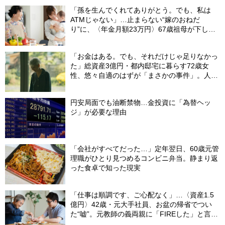
「孫を生んでくれてありがとう。でも、私は
ATMじゃない」…止まらない“嫁のおねだ
り”に、〈年金月額23万円〉67歳祖母が下した
「静かな決断」
「お金はある。でも、それだけじゃ足りなかっ
た」総資産3億円・都内邸宅に暮らす72歳女
性、悠々自適のはずが「まさかの事件」。人目
を避けて「高級老人ホーム」入居を決断した理
由
円安局面でも油断禁物…金投資に「為替ヘッ
ジ」が必要な理由
「会社がすべてだった…」定年翌日、60歳元管
理職がひとり見つめるコンビニ弁当。静まり返
った食卓で知った現実
「仕事は順調です、ご心配なく」…〈資産1.5
億円〉42歳・元大手社員、お盆の帰省でつい
た“嘘”。元教師の義両親に「FIREした」と言え
なかったワケ