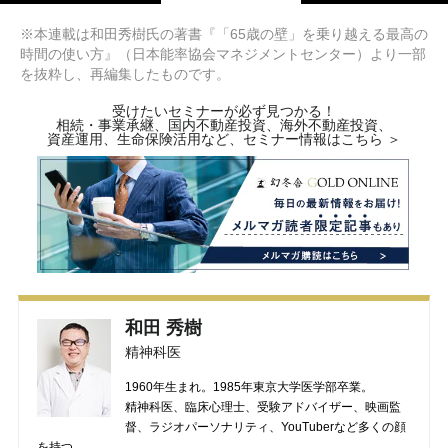
※本連載は和田秀樹氏の著書『「65歳の壁」を乗り越える最高の
時間の使い方』（日本能率協会マネジメントセンター）より一部
を抜粋し、再編集したものです。
受けたいセミナーが必ず見つかる！
相続・事業承継、国内不動産投資、海外不動産投資、
資産運用、生命保険活用など、セミナー情報はこちら ＞
和田 秀樹
精神科医
1960年生まれ。1985年東京大学医学部卒業。
精神科医、臨床心理士、受験アドバイザー、映画監
督、ラジオパーソナリティ、YouTuberなど多くの顔
を持つ。