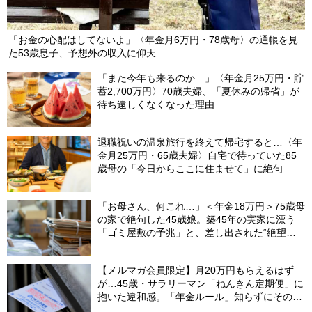
「お金の心配はしてないよ」〈年金月6万円・78歳母〉の通帳を見
た53歳息子、予想外の収入に仰天
「また今年も来るのか…」〈年金月25万円・貯
蓄2,700万円〉70歳夫婦、「夏休みの帰省」が
待ち遠しくなくなった理由
退職祝いの温泉旅行を終えて帰宅すると…〈年
金月25万円・65歳夫婦〉自宅で待っていた85
歳母の「今日からここに住ませて」に絶句
「お母さん、何これ…」＜年金18万円＞75歳母
の家で絶句した45歳娘。築45年の実家に漂う
「ゴミ屋敷の予兆」と、差し出された“絶望の
メモ”
【メルマガ会員限定】月20万円もらえるはず
が…45歳・サラリーマン「ねんきん定期便」に
抱いた違和感。「年金ルール」知らずにそのま
ま20年…65歳で受け取ることになる年金額に唖