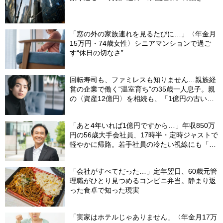
「窓の外の家族連れを見るたびに…」〈年金月
15万円・74歳女性〉シニアマンションで過ご
す“休日の切なさ”
回転寿司も、ファミレスも知りません…親族経
営の企業で働く“温室育ち”の35歳一人息子。親
の〈資産12億円〉を相続も、「1億円の古いビ
ル」しか残らなかったワケ【FPが解説】
「あと4年いれば1億円ですから…」年収850万
円の56歳大手会社員、17時半・定時ジャストで
軽やかに帰路。若手社員の冷たい視線にも「だ
からなに？」の理由【CFPの助言】
「会社がすべてだった…」定年翌日、60歳元管
理職がひとり見つめるコンビニ弁当。静まり返
った食卓で知った現実
「実家はホテルじゃありません」〈年金月17万