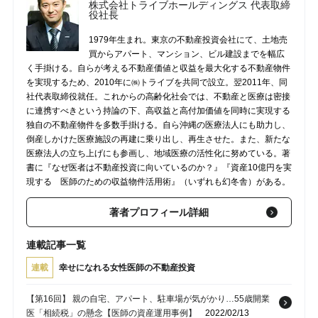
株式会社トライブホールディングス 代表取締
役社長
1979年生まれ。東京の不動産投資会社にて、土地売
買からアパート、マンション、ビル建設までを幅広
く手掛ける。自らが考える不動産価値と収益を最大化する不動産物件
を実現するため、2010年に㈱トライブを共同で設立。翌2011年、同
社代表取締役就任。これからの高齢化社会では、不動産と医療は密接
に連携すべきという持論の下、高収益と高付加価値を同時に実現する
独自の不動産物件を多数手掛ける。自ら沖縄の医療法人にも助力し、
倒産しかけた医療施設の再建に乗り出し、再生させた。また、新たな
医療法人の立ち上げにも参画し、地域医療の活性化に努めている。著
書に『なぜ医者は不動産投資に向いているのか？』『資産10億円を実
現する 医師のための収益物件活用術』（いずれも幻冬舎）がある。
著者プロフィール詳細
連載記事一覧
連載
幸せになれる女性医師の不動産投資
【第16回】 親の自宅、アパート、駐車場が気がかり…55歳開業
医「相続税」の懸念【医師の資産運用事例】
2022/02/13