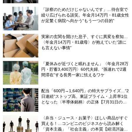
然「何かの間違いでは？」
「診察のためだけじゃないんです」…待合室で
繰り広げられる談笑。年金月14万円・81歳女性
が足繁く病院へ向かう“もう一つの目的”
実家の玄関を開けた息子、すぐに異変を察知…
〈年金月14万円・81歳母〉が抱えていた“誰に
も言えない事情”
「夏休みが近づくと眠れません」〈年金月28万
円・貯蓄3,400万円〉60代夫婦、“孫連れで2週
間滞在”する長男一家に怯えるワケ
配当「600円→1,640円」の特大サプライズ…“2
日連続”ストップ高、東証プライム・上昇率1位
となった〈半導体銘柄〉の正体【7月31日の国
内株式市場概況】
〈弁当・ジュース・お菓子〉ほしい商品がすぐ
買える！…コンビニのビジネスから読み解く
「資本主義」「社会主義」の本質【経済評論家