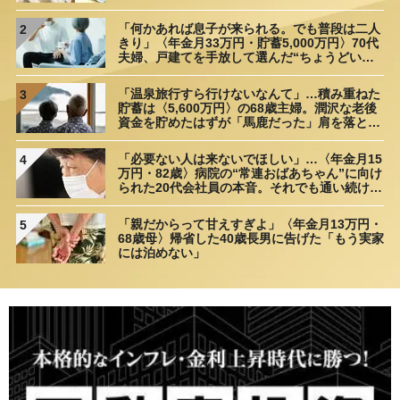
「何かあれば息子が来られる。でも普段は二人
2
きり」〈年金月33万円・貯蓄5,000万円〉70代
夫婦、戸建てを手放して選んだ“ちょうどいい
距離”
「温泉旅行すら行けないなんて」…積み重ねた
3
貯蓄は〈5,600万円〉の68歳主婦。潤沢な老後
資金を貯めたはずが「馬鹿だった」肩を落とす
理由
「必要ない人は来ないでほしい」…〈年金月15
4
万円・82歳〉病院の“常連おばあちゃん”に向け
られた20代会社員の本音。それでも通い続ける
理由
「親だからって甘えすぎよ」〈年金月13万円・
5
68歳母〉帰省した40歳長男に告げた「もう実家
には泊めない」