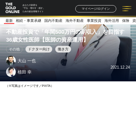
あなたの財産を
マイページ/ログイン
「守る・増やす・残す」
ための総合情報サイト
最新
相続・事業承継
国内不動産
海外不動産
事業投資
海外活用
保険
資
記事一覧
連載一覧
著者一覧
書籍一覧
セミナー情報
お知らせ
不動産投資で「年間500万円の副収入」を目指す
36歳女性医師【医師の資産運用】
その他
ドクター向け
働き方
大山 一也
2021.12.24
植田 幸
（※写真はイメージです／PIXTA）