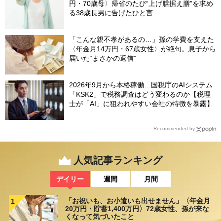
円・70歳母〉帰省のたび“上げ膳据え膳”を求め
る38歳長男に告げたひと言
「こんな親不孝があるの…」孫の学費を支えた
〈年金月14万円・67歳女性〉が絶句。息子から
届いた“まさかの返信”
2026年9月から本格稼働…国税庁のAIシステム
「KSK2」で税務調査はどう変わるのか【税理
士が「AI」に狙われやすい会社の特徴を暴露】
Recommended by
人気記事ランキング
デイリー
週間
月間
「お祝いも、お小遣いも出せません」〈年金月
1
20万円・貯蓄1,400万円〉72歳女性、孫が来な
くなって気づいたこと