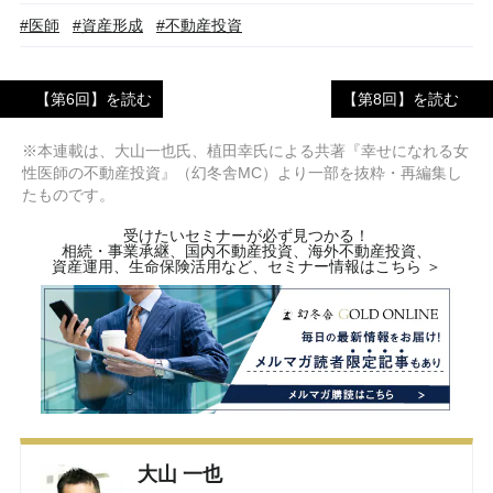
#医師
#資産形成
#不動産投資
【第6回】を読む
【第8回】を読む
※本連載は、大山一也氏、植田幸氏による共著『幸せになれる女
性医師の不動産投資』（幻冬舎MC）より一部を抜粋・再編集し
たものです。
受けたいセミナーが必ず見つかる！
相続・事業承継、国内不動産投資、海外不動産投資、
資産運用、生命保険活用など、セミナー情報はこちら ＞
大山 一也