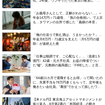
性。2年後、ウンザリだった東京の夜景に「癒
された」ワケ
「お義母さんとして、正解がわからない…」＜
年金14万円＞71歳母、「孫の合格祝い」で上京
も…タワマンの台所で感じた「義娘の本音」
「俺の仕送りで飲む酒は、うまかったか？」…
年金月8万円・71歳父を支えた〈月5万円の援
助〉が途絶えた夜
「仕事は順調です、ご心配なく」…〈資産1.5
億円〉42歳・元大手社員、お盆の帰省でつい
た“嘘”。元教師の義両親に「FIREした」と言え
なかったワケ
「64歳11カ月で退職するとお得」って聞いたの
に…失業手当を78万円多くもらって、定年後も
働きたい会社員。“裏技”でかえって損したワケ
【社労士が解説】
【米ドル円】東京海上アセットマネジメントが
振り返る…8月第2週の「米国経済」の動き