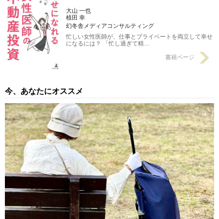
大山 一也
植田 幸
幻冬舎メディアコンサルティング
忙しい女性医師が、仕事とプライベートを両立して幸せ
になるには？ 「忙し過ぎて精…
書籍ページ
今、あなたにオススメ