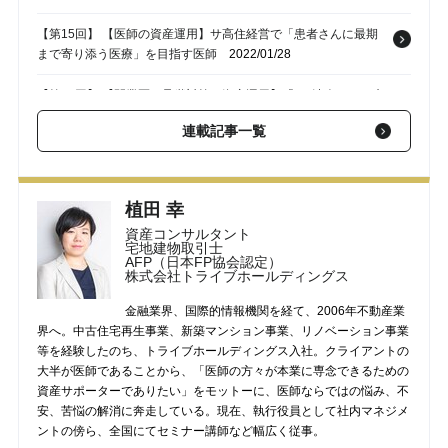
【第15回】 【医師の資産運用】サ高住経営で「患者さんに最期
まで寄り添う医療」を目指す医師
2022/01/28
【第14回】 【開業医の承継対策・資産運用】「MS法人による病
院建て替え」も、医師の不動産投資の一つ
2022/01/23
連載記事一覧
【第13回】 【医師の資産運用】51歳・勤務医、不動産投資で年
間「480万円」の副収入
2022/01/16
植田 幸
【第12回】 【医師の資産運用】「月給では足りない」46歳・女
資産コンサルタント
性医師…遺産「数千万円」の思い切った使い道
2022/01/14
宅地建物取引士
AFP（日本FP協会認定）
株式会社トライブホールディングス
金融業界、国際的情報機関を経て、2006年不動産業
界へ。中古住宅再生事業、新築マンション事業、リノベーション事業
等を経験したのち、トライブホールディングス入社。クライアントの
大半が医師であることから、「医師の方々が本業に専念できるための
資産サポーターでありたい」をモットーに、医師ならではの悩み、不
安、苦悩の解消に奔走している。現在、執行役員として社内マネジメ
ントの傍ら、全国にてセミナー講師など幅広く従事。