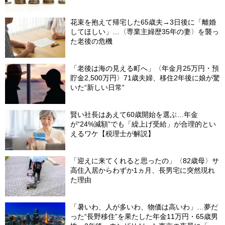
が解説】
花束を抱えて帰宅した65歳夫→3日後に「離婚
してほしい」…〈専業主婦歴35年の妻〉を襲っ
た老後の危機
「老後は海の見える町へ」〈年金月25万円・預
貯金2,500万円〉71歳夫婦、移住2年後に娘が驚
いた“新しい日常”
賢い社長はあえて60歳開始を選ぶ…年金
が“24%減額”でも「繰上げ受給」が合理的とい
えるワケ【税理士が解説】
「迎えに来てくれると思ったの」〈82歳母〉サ
高住入居からわずか1ヵ月、長男宅に突然現れ
た理由
「暑いわ、人が多いわ、物価は高いわ」…夢だ
った“長野移住”を果たした年金11万円・65歳男