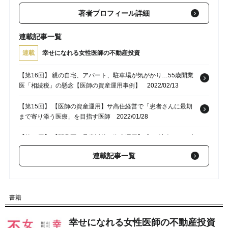
著者プロフィール詳細
連載記事一覧
連載
幸せになれる女性医師の不動産投資
【第16回】 親の自宅、アパート、駐車場が気がかり…55歳開業
医「相続税」の懸念【医師の資産運用事例】
2022/02/13
【第15回】 【医師の資産運用】サ高住経営で「患者さんに最期
まで寄り添う医療」を目指す医師
2022/01/28
【第14回】 【開業医の承継対策・資産運用】「MS法人による病
院建て替え」も、医師の不動産投資の一つ
2022/01/23
連載記事一覧
【第13回】 【医師の資産運用】51歳・勤務医、不動産投資で年
間「480万円」の副収入
2022/01/16
書籍
【第12回】 【医師の資産運用】「月給では足りない」46歳・女
性医師…遺産「数千万円」の思い切った使い道
2022/01/14
幸せになれる女性医師の不動産投資