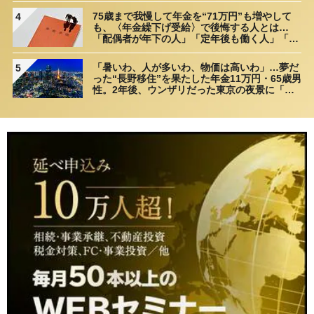
75歳まで我慢して年金を“71万円”も増やして
4
も、〈年金繰下げ受給〉で後悔する人とは…
「配偶者が年下の人」「定年後も働く人」「特
別な年金を受け取れる人」【CFPが解説】
「暑いわ、人が多いわ、物価は高いわ」…夢だ
5
った“長野移住”を果たした年金11万円・65歳男
性。2年後、ウンザリだった東京の夜景に「癒
された」ワケ