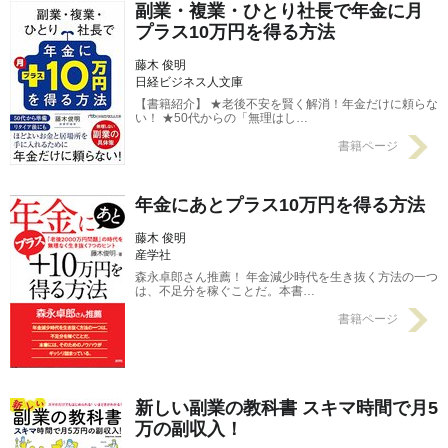
副業・複業・ひとり社長で年金に月
プラス10万円を得る方法
藤木 俊明
日経ビジネス人文庫
【書籍紹介】 ★老後不安を賢く解消！年金だけに頼らな
い！ ★50代からの「無理はし…
書籍ページ
年金にあとプラス10万円を得る方法
藤木 俊明
産学社
森永卓郎さん推薦！ 年金減少時代を生き抜く方法の一つ
は、不足分を稼ぐことだ。本書…
書籍ページ
新しい副業の教科書 スキマ時間で月5
万の副収入！