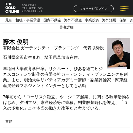
あなたの財産を
マイページ/ログイン
「守る・増やす・残す」
ための総合情報サイト
最新
相続・事業承継
国内不動産
海外不動産
事業投資
海外活用
保険
資
記事一覧
連載一覧
著者一覧
書籍一覧
セミナー情報
お知らせ
著者詳細
藤木 俊明
有限会社 ガーデンシティ・プランニング 代表取締役
石川県金沢市生まれ、埼玉県草加市在住。
早稲田大学教育学部卒。リクルート、ぴあを経てビジ
ネスコンテンツ制作の有限会社ガーデンシティ・プランニングを創
業。また、明治大学リバティアカデミー講師・副業評論家・関東経
産局登録マネジメントメンターとしても活動。
7年前から「ローリスク独立」や「シニア起業」に関する執筆活動を
はじめ、夕刊フジ、東洋経済等に寄稿。副業解禁時代を迎え、「収
入の多角化」こそ本当の働き方改革だと考えている。
書籍