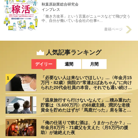
秋葉原副業総合研究会
インプレス
「働き方改革」という言葉がニュースなどで飛び交う
中、自分が働いている会社の仕事=…
書籍ページ
人気記事ランキング
デイリー
週間
月間
「必要ない人は来ないでほしい」…〈年金月15
1
万円・82歳〉病院の“常連おばあちゃん”に向け
られた20代会社員の本音。それでも通い続ける
理由
「温泉旅行すら行けないなんて」…積み重ねた
2
貯蓄は〈5,600万円〉の68歳主婦。潤沢な老後
資金を貯めたはずが「馬鹿だった」肩を落とす
理由
「俺の仕送りで飲む酒は、うまかったか？」…
3
年金月8万円・71歳父を支えた〈月5万円の援
助〉が途絶えた夜