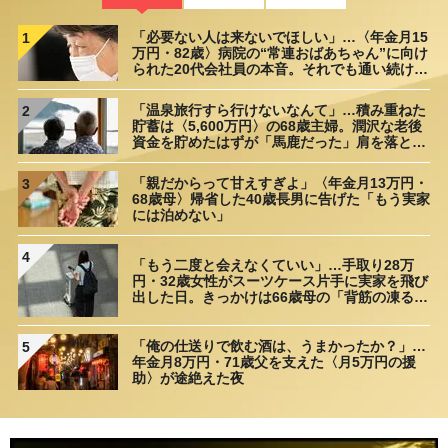
「必要ない人は来ないでほしい」…〈年金月15
1
万円・82歳〉病院の“常連おばあちゃん”に向け
られた20代会社員の本音。それでも通い続ける
理由
「温泉旅行すら行けないなんて」…積み重ねた
2
貯蓄は〈5,600万円〉の68歳主婦。潤沢な老後
資金を貯めたはずが「馬鹿だった」肩を落とす
理由
「親だからって甘えすぎよ」〈年金月13万円・
3
68歳母〉帰省した40歳長男に告げた「もう実家
には泊めない」
4
「もう二度と会えなくていい」…手取り28万
円・32歳女性がスーツケース片手に実家を飛び
出した日。きっかけは66歳母の「背筋の凍る一
言」
「俺の仕送りで飲む酒は、うまかったか？」…
5
年金月8万円・71歳父を支えた〈月5万円の援
助〉が途絶えた夜