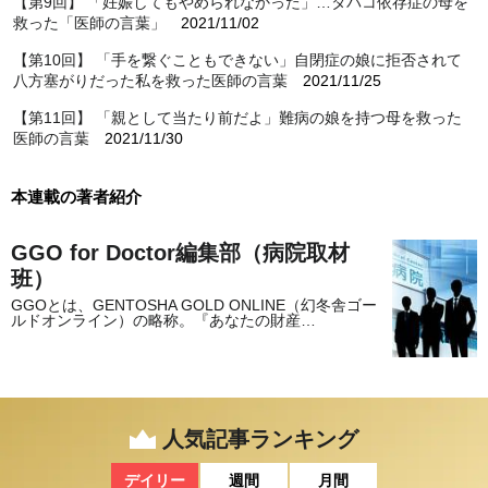
【第9回】 「妊娠してもやめられなかった」…タバコ依存症の母を
救った「医師の言葉」
2021/11/02
【第10回】 「手を繋ぐこともできない」自閉症の娘に拒否されて
八方塞がりだった私を救った医師の言葉
2021/11/25
【第11回】 「親として当たり前だよ」難病の娘を持つ母を救った
医師の言葉
2021/11/30
本連載の著者紹介
GGO for Doctor編集部（病院取材
班）
GGOとは、GENTOSHA GOLD ONLINE（幻冬舎ゴー
ルドオンライン）の略称。『あなたの財産…
人気記事ランキング
デイリー
週間
月間