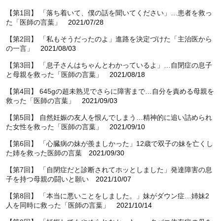
【第1回】 「落ち着いて、僕の話を聞いてください」…患者を救っ
た「医師の言葉」
2021/07/28
【第2回】 「私もそうだったのよ」進路を決定づけた「主治医から
の一言」
2021/08/03
【第3回】 「息子さんはちゃんとわかっているよ」…自閉症の息子
と母親を救った「医師の言葉」
2021/08/18
【第4回】 645gの超未熟児でさらに障害まで…自分を責める母親を
救った「医師の言葉」
2021/09/03
【第5回】 自然妊娠の友人を恨んでしまう…精神的に追い詰められ
た女性を救った「医師の言葉」
2021/09/10
【第6回】 「心臓病の妹が羨ましかった」12歳で双子の妹を亡くし
た姉を救った医師の言葉
2021/09/30
【第7回】 「自閉症だと診断されてホッとしました」発達障害の息
子を持つ母親の闘いと願い
2021/10/07
【第8回】 「本当に悪いことをしました。」妹がダウン症…姉妹2
人を同時に救った「医師の言葉」
2021/10/14