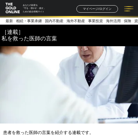
あなたの財産を
マイページ/ログイン
「守る・増やす・残す」
ための総合情報サイト
最新
相続・事業承継
国内不動産
海外不動産
事業投資
海外活用
保険
資
記事一覧
連載一覧
著者一覧
書籍一覧
セミナー情報
お知らせ
［連載］
私を救った医師の言葉
患者を救った医師の言葉を紹介する連載です。