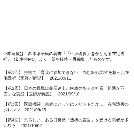
※本連載は、鈴木孝子氏の著書『「生涯現役」をかなえる在宅透
析』（幻冬舎MC）より一部を抜粋・再編集したものです。
【第1回】 持病で「育児に参加できない」悩む30代男性を救った在
宅透析【医師が解説】
2021/09/11
【第2回】 日本の職場は発展途上…疾患のある会社員「処遇が不
安」な実態【医師が解説】
2021/09/18
【第3回】 医療機関「患者にとってはメリットだが…」在宅透析の
ジレンマ
2021/09/25
【第4回】 恐ろしい…ある日突然「透析の宣告」を受ける患者が多
いワケ
2021/10/02