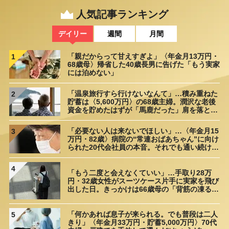
人気記事ランキング
デイリー
週間
月間
「親だからって甘えすぎよ」〈年金月13万円・
1
68歳母〉帰省した40歳長男に告げた「もう実家
には泊めない」
「温泉旅行すら行けないなんて」…積み重ねた
2
貯蓄は〈5,600万円〉の68歳主婦。潤沢な老後
資金を貯めたはずが「馬鹿だった」肩を落とす
理由
「必要ない人は来ないでほしい」…〈年金月15
3
万円・82歳〉病院の“常連おばあちゃん”に向け
られた20代会社員の本音。それでも通い続ける
理由
4
「もう二度と会えなくていい」…手取り28万
円・32歳女性がスーツケース片手に実家を飛び
出した日。きっかけは66歳母の「背筋の凍る一
言」
「何かあれば息子が来られる。でも普段は二人
5
きり」〈年金月33万円・貯蓄5,000万円〉70代