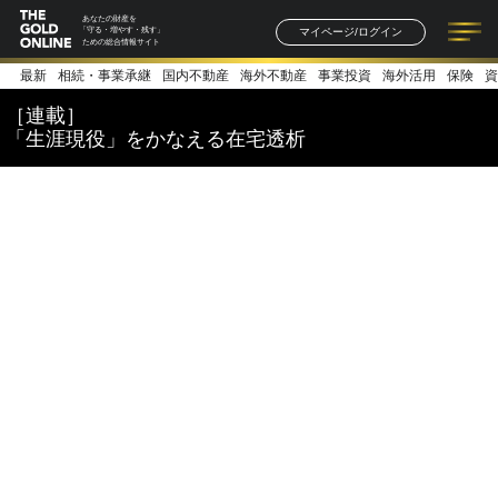
あなたの財産を
マイページ/ログイン
「守る・増やす・残す」
ための総合情報サイト
最新
相続・事業承継
国内不動産
海外不動産
事業投資
海外活用
保険
資
記事一覧
連載一覧
著者一覧
書籍一覧
セミナー情報
お知らせ
［連載］
「生涯現役」をかなえる在宅透析