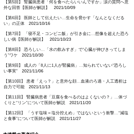
【第5回】 腎臓病患者「何を食べたらいいんですか」涙の質問へ意
外な回答【医師が解説】
2021/10/09
【第6回】 医師として伝えたい…生命を脅かす「なんとなくだる
い」の正体
2021/10/16
【第7回】 「寝不足・コンビニ飯」が引き金に…想像を超えた恐ろ
しい病【医師が解説】
2021/10/23
【第8回】 恐ろしい…「水の飲みすぎ」で“心臓が伸びきってしま
う”ワケ
2021/10/30
【第9回】 成人の「8人に1人が腎臓病」…知られていない“恐ろし
い事実”
2021/11/06
【第10回】 患者「えっ？」と意外な顔…血液のろ過・人工透析は
自力で可能
2021/11/13
【第11回】 腎臓病患者「豆腐を食べるのはよくないの？」…体づ
くりと“リン”について医師が解説
2021/11/20
【第12回】 「うす塩味＝塩分控えめ」ではないという衝撃…“減塩
と食事”について医師が解説
2021/11/27