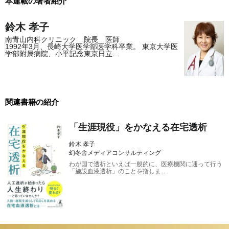
本連載の著者紹介
鈴木 孝子
南青山内科クリニック 院長 医師
1992年3月、長崎大学医学部医学科卒業。 東京大学医
学部附属病院、小平記念東京日立…
関連書籍の紹介
「生涯現役」をかなえる在宅透析
鈴木 孝子
幻冬舎メディアコンサルティング
わが国で透析といえば一般的に、医療機関に通って行う
「施設血液透析」のことを指しま…