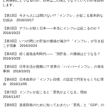
と具体的にどうなるのか、日本はこの先どうなっていくのかを説明
します。
【第1回】 今さら人には聞けない!?「インフレ」が起こる基本的な
仕組み
2016/10/17
【第2回】 デフレが続く日本――本当にインフレは起こるのか？
2016/10/22
【第3回】 いつの間にか貯金の価値が減少!? 「インフレ」が引き起
こす現象
2016/10/24
【第4回】 続く超低金利時代――「預貯金」の価値はどうなる？
2016/10/29
【第5回】 日常生活が困難に!? 世界の「ハイパーインフレ」の発生
事例
2016/10/31
【第6回】 日本政府が「インフレ目標」の設定で円安をもくろむ理
由
2016/11/05
【第7回】 インフレが起こると「景気がよくなる」理由
2016/11/07
【第8回】 資産防衛のために知っておきたい「景気」と「GDP」の