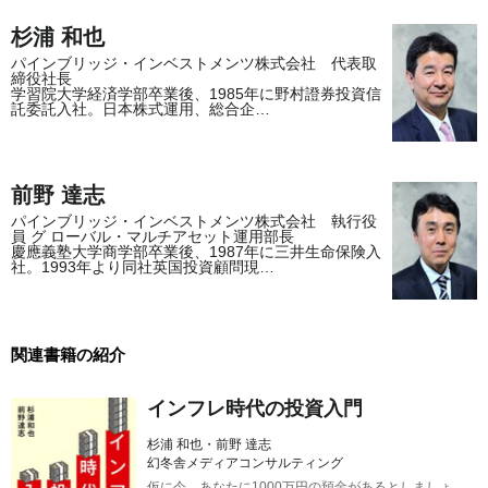
杉浦 和也
パインブリッジ・インベストメンツ株式会社 代表取
締役社長
学習院大学経済学部卒業後、1985年に野村證券投資信
託委託入社。日本株式運用、総合企…
前野 達志
パインブリッジ・インベストメンツ株式会社 執行役
員 グ ローバル・マルチアセット運用部長
慶應義塾大学商学部卒業後、1987年に三井生命保険入
社。1993年より同社英国投資顧問現…
関連書籍の紹介
インフレ時代の投資入門
杉浦 和也・前野 達志
幻冬舎メディアコンサルティング
仮に今、あなたに1000万円の預金があるとしましょ