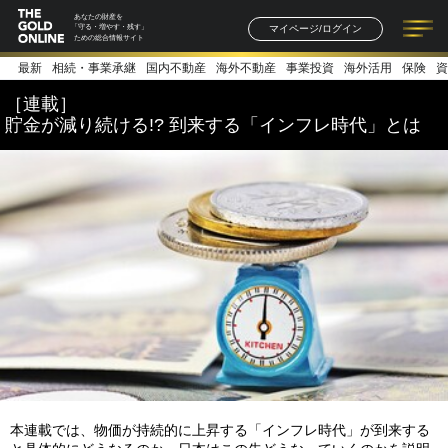
あなたの財産を
マイページ/ログイン
「守る・増やす・残す」
ための総合情報サイト
最新
相続・事業承継
国内不動産
海外不動産
事業投資
海外活用
保険
資
記事一覧
連載一覧
著者一覧
書籍一覧
セミナー情報
お知らせ
［連載］
貯金が減り続ける!? 到来する「インフレ時代」とは
本連載では、物価が持続的に上昇する「インフレ時代」が到来する