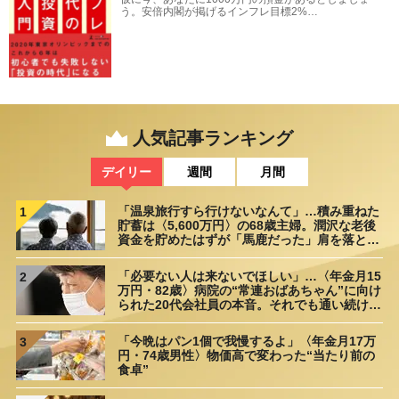
う。安倍内閣が掲げるインフレ目標2%…
人気記事ランキング
デイリー
週間
月間
「温泉旅行すら行けないなんて」…積み重ねた
1
貯蓄は〈5,600万円〉の68歳主婦。潤沢な老後
資金を貯めたはずが「馬鹿だった」肩を落とす
理由
「必要ない人は来ないでほしい」…〈年金月15
2
万円・82歳〉病院の“常連おばあちゃん”に向け
られた20代会社員の本音。それでも通い続ける
理由
「今晩はパン1個で我慢するよ」〈年金月17万
3
円・74歳男性〉物価高で変わった“当たり前の
食卓”