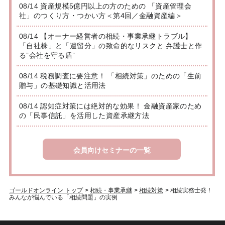
08/14 資産規模5億円以上の方のための 「資産管理会
社」のつくり方・つかい方＜第4回／金融資産編＞
08/14 【オーナー経営者の相続・事業承継トラブル】
「自社株」と「遺留分」の致命的なリスクと 弁護士と作
る”会社を守る盾”
08/14 税務調査に要注意！ 「相続対策」のための「生前
贈与」の基礎知識と活用法
08/14 認知症対策には絶対的な効果！ 金融資産家のため
の「民事信託」を活用した資産承継方法
会員向けセミナーの一覧
ゴールドオンライン トップ
>
相続・事業承継
>
相続対策
>
相続実務士発！
みんなが悩んでいる「相続問題」の実例