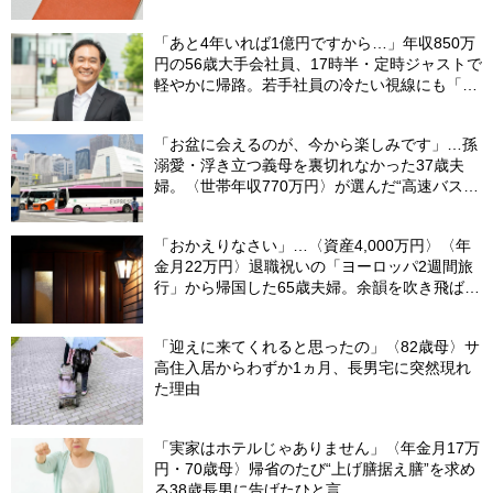
別な年金を受け取れる人」【CFPが解説】
「あと4年いれば1億円ですから…」年収850万
円の56歳大手会社員、17時半・定時ジャストで
軽やかに帰路。若手社員の冷たい視線にも「だ
からなに？」の理由【CFPの助言】
「お盆に会えるのが、今から楽しみです」…孫
溺愛・浮き立つ義母を裏切れなかった37歳夫
婦。〈世帯年収770万円〉が選んだ“高速バス帰
省”の悲惨な結末
「おかえりなさい」…〈資産4,000万円〉〈年
金月22万円〉退職祝いの「ヨーロッパ2週間旅
行」から帰国した65歳夫婦。余韻を吹き飛ばし
た“破綻の影”
「迎えに来てくれると思ったの」〈82歳母〉サ
高住入居からわずか1ヵ月、長男宅に突然現れ
た理由
「実家はホテルじゃありません」〈年金月17万
円・70歳母〉帰省のたび“上げ膳据え膳”を求め
る38歳長男に告げたひと言