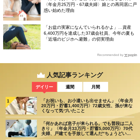
〈年金月25万円・67歳夫婦〉娘との再同居に戸
惑い始めた理由
「お盆の実家になんていられるかよ」…資産
6,400万円を達成した37歳会社員、今年の夏も
「近場のビジホへ避難」の切実理由
Recommended by
人気記事ランキング
デイリー
週間
月間
「お祝いも、お小遣いも出せません」〈年金月
1
20万円・貯蓄1,400万円〉72歳女性、孫が来な
くなって気づいたこと
「何かあれば息子が来られる。でも普段は二人
2
きり」〈年金月33万円・貯蓄5,000万円〉70代
夫婦、戸建てを手放して選んだ“ちょうどいい
距離”