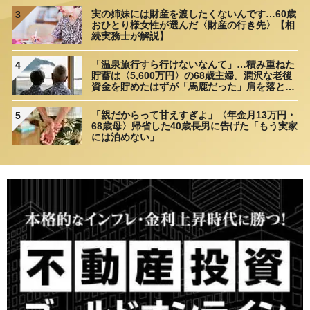
実の姉妹には財産を渡したくないんです…60歳
3
おひとり様女性が選んだ〈財産の行き先〉【相
続実務士が解説】
「温泉旅行すら行けないなんて」…積み重ねた
4
貯蓄は〈5,600万円〉の68歳主婦。潤沢な老後
資金を貯めたはずが「馬鹿だった」肩を落とす
理由
「親だからって甘えすぎよ」〈年金月13万円・
5
68歳母〉帰省した40歳長男に告げた「もう実家
には泊めない」