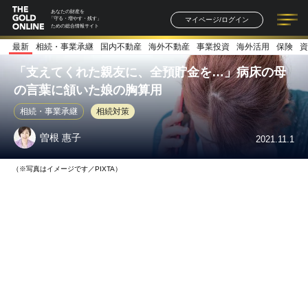
あなたの財産を
マイページ/ログイン
「守る・増やす・残す」
ための総合情報サイト
最新
相続・事業承継
国内不動産
海外不動産
事業投資
海外活用
保険
資
記事一覧
連載一覧
著者一覧
書籍一覧
セミナー情報
お知らせ
「支えてくれた親友に、全預貯金を…」病床の母
の言葉に頷いた娘の胸算用
相続・事業承継
相続対策
曽根 惠子
2021.11.1
（※写真はイメージです／PIXTA）