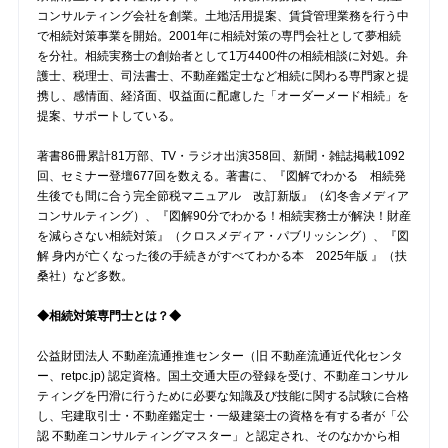
コンサルティング会社を創業。土地活用提案、賃貸管理業務を行う中
で相続対策事業を開始。2001年に相続対策の専門会社として夢相続
を分社。相続実務士の創始者として1万4400件の相続相談に対処。弁
護士、税理士、司法書士、不動産鑑定士など相続に関わる専門家と提
携し、感情面、経済面、収益面に配慮した「オーダーメード相続」を
提案、サポートしている。
著書86冊累計81万部、TV・ラジオ出演358回、新聞・雑誌掲載1092
回、セミナー登壇677回を数える。著書に、『図解でわかる 相続発
生後でも間に合う完全節税マニュアル 改訂新版』（幻冬舎メディア
コンサルティング）、『図解90分でわかる！相続実務士が解決！財産
を減らさない相続対策』（クロスメディア・パブリッシング）、『図
解 身内が亡くなった後の手続きがすべてわかる本 2025年版 』（扶
桑社）など多数。
◆相続対策専門士とは？◆
公益財団法人 不動産流通推進センター（旧 不動産流通近代化センタ
ー、retpc.jp) 認定資格。国土交通大臣の登録を受け、不動産コンサル
ティングを円滑に行うために必要な知識及び技能に関する試験に合格
し、宅建取引士・不動産鑑定士・一級建築士の資格を有する者が「公
認 不動産コンサルティングマスター」と認定され、そのなかから相