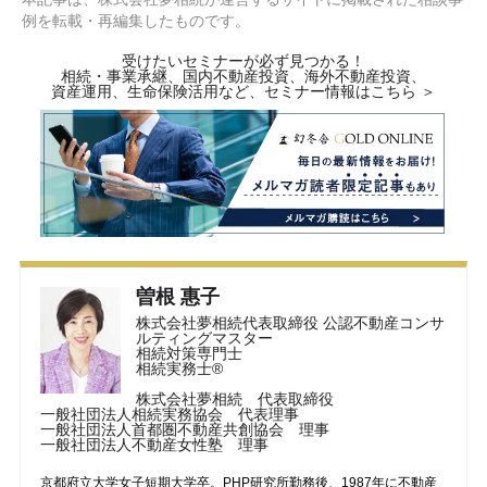
例を転載・再編集したものです。
受けたいセミナーが必ず見つかる！
相続・事業承継、国内不動産投資、海外不動産投資、
資産運用、生命保険活用など、セミナー情報はこちら ＞
曽根 惠子
株式会社夢相続代表取締役 公認不動産コンサ
ルティングマスター
相続対策専門士
相続実務士®
株式会社夢相続 代表取締役
一般社団法人相続実務協会 代表理事
一般社団法人首都圏不動産共創協会 理事
一般社団法人不動産女性塾 理事
京都府立大学女子短期大学卒。PHP研究所勤務後、1987年に不動産