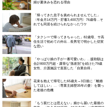
婦が夏休みを恐れる理由
「帰ってきた息子を責められませんでした」
〈年金月14万円・貯蓄3,400万円〉76歳母…そ
れでも同居を続けられなかったワケ
「タクシーで帰ってきちゃった」82歳母、サ高
住生活で初めての外出…長男宅で明かした切実
な思い
「やっぱり娘の子が一番可愛いわ」…援助額は
合計800万円超・露骨な“孫差別”を続けた79歳
女性、介護施設で直面した「自業自得」
花束を抱えて帰宅した65歳夫→3日後に「離婚
してほしい」…〈専業主婦歴35年の妻〉を襲っ
た老後の危機
「もう親だとは思えない」娘から届いた最後の