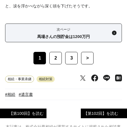
と、涙を浮かべながら深く頭を下げたそうです。
次ページ
馬場さんの預貯金は1200万円
1
2
3
>
相続・事業承継
相続対策
#相続
#遺言書
【第100回】を読む
【第102回】を読む
本記事は、株式会社夢相続が運営するサイトに掲載された相談事