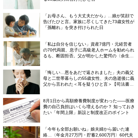
「お母さん、もう大丈夫だから」…娘が笑顔で
告げたひと言。家族に尽くしてきた73歳女性が
「孫離れ」を突き付けられた日
「私は自分を信じない」資産7億円・元経営者
の70代両親、息子に高級老人ホームを勧められ
るも、断固拒否。父が明かした驚愕の〈余生計
画〉【FPが解説】
「悔しい…恩をあだで返されました」夫の義父
母と二世帯暮らしの55歳女性、夫の急逝後に義
父から言われた＜耳を疑うひと言＞【司法書士
が解説】
8月1日から高額療養費制度が変わった――医療
費の自己負担はいくら増えるのか？ 知っておき
たい「年間上限」新設と制度改正のポイント
「今年も全部お願いね」娘夫婦から届いた連
絡…〈年金月27万円・貯蓄2,600万円〉60代夫