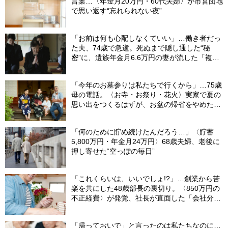
言葉…〈年金月20万円・60代夫婦〉が市営団地
で思い返す“忘れられない夜”
「お前は何も心配しなくていい」…働き者だっ
た夫、74歳で急逝。死ぬまで隠し通した“秘
密”に、遺族年金月6.6万円の妻が流した「複雑
な涙」
「今年のお墓参りは私たちで行くから」…75歳
母の電話。〈お寺・お祭り・花火〉実家で夏の
思い出をつくるはずが、お盆の帰省をやめた理
由
「何のために貯め続けたんだろう…」〈貯蓄
5,800万円・年金月24万円〉68歳夫婦、老後に
押し寄せた“空っぽの毎日”
「これくらいは、いいでしょ!?」…創業から苦
楽を共にした48歳部長の裏切り。〈850万円の
不正経費〉が発覚、社長が直面した「会社分裂
の危機」【社労士の助言】
「帰っておいで」と言ったのは私たちなのに…