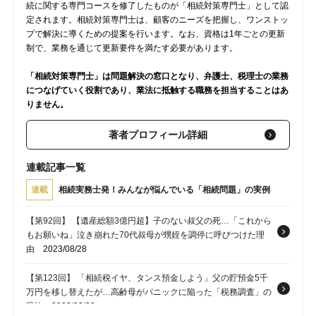
続に関する専門コースを修了したものが「相続対策専門士」として認
定されます。相続対策専門士は、顧客のニーズを把握し、ワンストッ
プで解決に導くための提案を行います。なお、資格は1年ごとの更新
制で、業務を通じて更新要件を満たす必要があります。
「相続対策専門士」は問題解決の窓口となり、弁護士、税理士の業務
につなげていく役割であり、業法に抵触する職務を担当することはあ
りません。
著者プロフィール詳細
連載記事一覧
連載
相続実務士発！みんなが悩んでいる「相続問題」の実例
【第92回】 【遺産総額3億円超】子のない叔父の死…「これから
もお願いね」泣き崩れた70代叔母が甥姪を調停に呼びつけた理
由
2023/08/28
【第123回】 「相続税イヤ、タンス預金しよう」父の貯預金5千
万円を移し替えたが…高齢母がパニックに陥った「税務調査」の
恐怖
2023/03/08