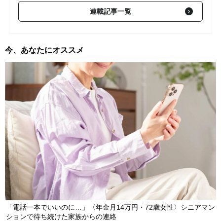
連載記事一覧
【第122回】 母の残した「遺言書」…あまりにも偏った内容にき
ょうだい騒然【相続のプロが解説】
2021/12/11
【第121回】 会社経営に奮闘の妹…父の死後、姉から突き付けら
今、あなたにオススメ
れた遺言書の「悲しすぎる中身」【相続のプロが解説】
2021/12/03
【第120回】 遺産分割協議で弟が展開した謎理論「姉貴の介護が
ダメだから、貯金は全部俺のもの」【相続のプロが解説】
2021/12/01
「電話一本でいいのに…」〈年金月14万円・72歳女性〉シニアマン
ションで待ち続けた家族からの連絡