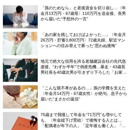
「孫のためなら」と老後資金を切り崩し…〈年
金月13万円・67歳母〉110万円を送金後、長男
から届いた“予想外の一言”
「あの家を残しておけばよかった…」〈年金月
26万円・貯蓄3,800万円〉72歳夫婦、駅近マン
ションへの住み替えで募った“思わぬ後悔”
地元で絶大な信用を誇る老舗建設会社の先代急
逝後、“わずか半年”で倒産危機…暴走・43歳長
男社長を40歳次男が引きずり下ろした「お家騒
動」の真実
「こんな親不孝があるの…」孫の学費を支えた
〈年金月14万円・67歳女性〉が絶句。息子から
届いた“まさかの返信”
75歳まで我慢して年金を“71万円”も増やして
も、〈年金繰下げ受給〉で後悔する人とは…
「配偶者が年下の人」「定年後も働く人」「特