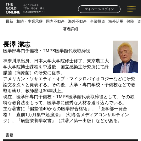
あなたの財産を
マイページ/ログイン
「守る・増やす・残す」
ための総合情報サイト
最新
相続・事業承継
国内不動産
海外不動産
事業投資
海外活用
保険
資
記事一覧
連載一覧
著者一覧
書籍一覧
セミナー情報
お知らせ
著者詳細
長澤 潔志
医学部専門予備校・TMPS医学館代表取締役
神奈川県出身。日本大学大学院修士修了。東京農工大
学大学院博士課程を中退後、国立感染症研究所にて緑
膿菌（病原菌）の研究に従事。
アメリカン・ソサエティ・オブ・マイクロバイオロジーなどに研究
論文を次々と発表する。その後、大学・専門学校・予備校などで教
鞭を執り、教師歴は30年以上。
現在、医学部専門予備校・TMPS医学館代表取締役として、その独
特な教育法をもって、医学界に優秀な人材を送り込んでいる。
主な著書に『偏差値40からの医学部合格術』、『医学部一発合
格！ 直前1カ月集中勉強法』（幻冬舎メディアコンサルティン
グ）、『病態栄養学双書』（共著／第一出版）などがある。
書籍