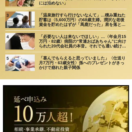
には泊めない」
「温泉旅行すら行けないなんて」…積み重ねた
3
貯蓄は〈5,600万円〉の68歳主婦。潤沢な老後
資金を貯めたはずが「馬鹿だった」肩を落とす
理由
「必要ない人は来ないでほしい」…〈年金月15
4
万円・82歳〉病院の“常連おばあちゃん”に向け
られた20代会社員の本音。それでも通い続ける
理由
「喜んでもらえると思っていました」〈仕送り
5
月7万円・63歳女性〉孫へのプレゼントがきっ
かけで崩れた親子関係