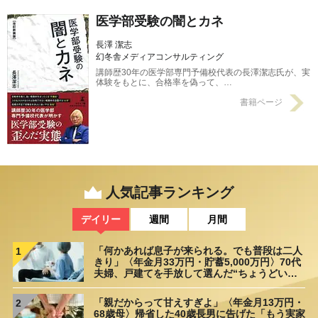
医学部受験の闇とカネ
長澤 潔志
幻冬舎メディアコンサルティング
講師歴30年の医学部専門予備校代表の長澤潔志氏が、実
体験をもとに、合格率を偽って、…
書籍ページ
人気記事ランキング
デイリー
週間
月間
「何かあれば息子が来られる。でも普段は二人
1
きり」〈年金月33万円・貯蓄5,000万円〉70代
夫婦、戸建てを手放して選んだ“ちょうどいい
距離”
「親だからって甘えすぎよ」〈年金月13万円・
2
68歳母〉帰省した40歳長男に告げた「もう実家